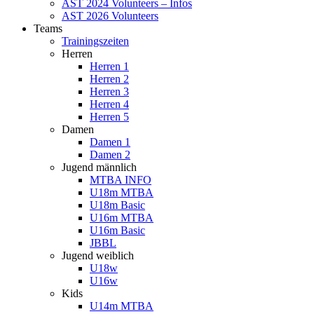
AST 2024 Volunteers – Infos
AST 2026 Volunteers
Teams
Trainingszeiten
Herren
Herren 1
Herren 2
Herren 3
Herren 4
Herren 5
Damen
Damen 1
Damen 2
Jugend männlich
MTBA INFO
U18m MTBA
U18m Basic
U16m MTBA
U16m Basic
JBBL
Jugend weiblich
U18w
U16w
Kids
U14m MTBA