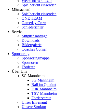
Weekend Wrap-Up
Spielbericht einsenden
Mitmachen!
Spielbericht einsenden
ONE TEAM
Gameday Crew
Schiedsrichter
Service
Mitgliedsanträge
Downloads
Bildergalerie
Coaches Corner
Sponsoring
Sponsoringmappe
Sponsoren
Förderer
Über Uns
SG Mannheim
SG Mannheim
Ball im Quadrat
DJK Mannheim
TSV Mannheim
Förderverein
Unser Ehrenamt
Unsere Struktur