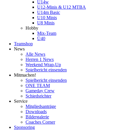
U14w
U12-Minis & U12 MTBA
U14m Basic
U10 Minis
U8 Minis
Hobby
Mix-Team
Ü40
Teamshop
News
Alle News
Herren 1 News
Weekend Wrap-Up
Spielbericht einsenden
Mitmachen!
Spielbericht einsenden
ONE TEAM
Gameday Crew
Schiedsrichter
Service
Mitgliedsanträge
Downloads
Bildergalerie
Coaches Corner
Sponsoring