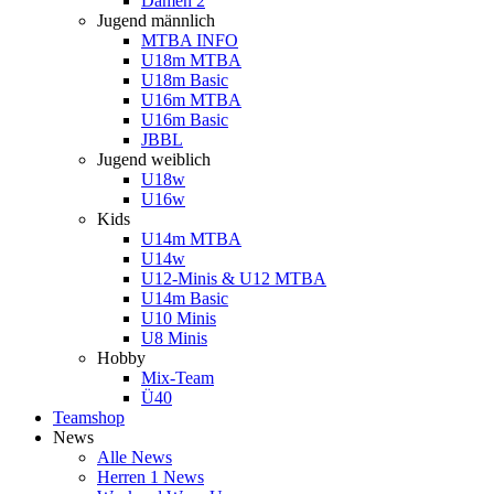
Damen 2
Jugend männlich
MTBA INFO
U18m MTBA
U18m Basic
U16m MTBA
U16m Basic
JBBL
Jugend weiblich
U18w
U16w
Kids
U14m MTBA
U14w
U12-Minis & U12 MTBA
U14m Basic
U10 Minis
U8 Minis
Hobby
Mix-Team
Ü40
Teamshop
News
Alle News
Herren 1 News