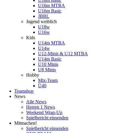
U18m Basic
U16m MTBA
U16m Basic
JBBL
Jugend weiblich
U18w
U16w
Kids
U14m MTBA
U14w
U12-Minis & U12 MTBA
U14m Basic
U10 Minis
U8 Minis
Hobby
Mix-Team
Ü40
Teamshop
News
Alle News
Herren 1 News
Weekend Wrap-Up
Spielbericht einsenden
Mitmachen!
Spielbericht einsenden