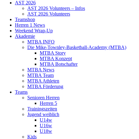
AST 2026
AST 2026 Volunteers – Infos
AST 2026 Volunteers
Teamshop
Herren 1 News
Weekend Wrap-Up
Akademie
MTBA INFO
Die Mike-Townley-Basketball-Academy (MTBA)
MTBA Story
MTBA Konzept
MTBA Botschafter
MTBA News
MTBA Team
MTBA Athleten
MTBA Förderung
Teams
Senioren Herren
Herren 5
Trainingszeiten
Jugend weiblich
U14w
U16w
U18w
Kids