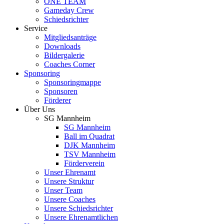
ONE TEAM
Gameday Crew
Schiedsrichter
Service
Mitgliedsanträge
Downloads
Bildergalerie
Coaches Corner
Sponsoring
Sponsoringmappe
Sponsoren
Förderer
Über Uns
SG Mannheim
SG Mannheim
Ball im Quadrat
DJK Mannheim
TSV Mannheim
Förderverein
Unser Ehrenamt
Unsere Struktur
Unser Team
Unsere Coaches
Unsere Schiedsrichter
Unsere Ehrenamtlichen