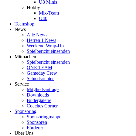
U8 Minis
Hobby
Mix-Team
Ü40
Teamshop
News
Alle News
Herren 1 News
Weekend Wrap-Up
Spielbericht einsenden
Mitmachen!
Spielbericht einsenden
ONE TEAM
Gameday Crew
Schiedsrichter
Service
Mitgliedsanträge
Downloads
Bildergalerie
Coaches Corner
Sponsoring
Sponsoringmappe
Sponsoren
Förderer
Über Uns