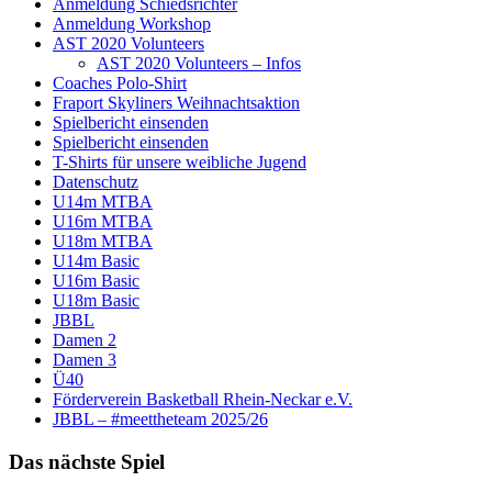
Anmeldung Schiedsrichter
Anmeldung Workshop
AST 2020 Volunteers
AST 2020 Volunteers – Infos
Coaches Polo-Shirt
Fraport Skyliners Weihnachtsaktion
Spielbericht einsenden
Spielbericht einsenden
T-Shirts für unsere weibliche Jugend
Datenschutz
U14m MTBA
U16m MTBA
U18m MTBA
U14m Basic
U16m Basic
U18m Basic
JBBL
Damen 2
Damen 3
Ü40
Förderverein Basketball Rhein-Neckar e.V.
JBBL – #meettheteam 2025/26
Das nächste Spiel