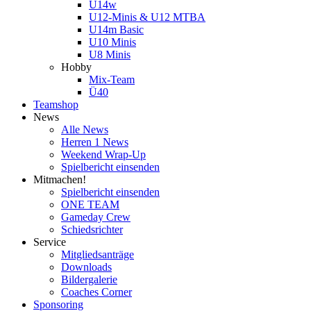
U14w
U12-Minis & U12 MTBA
U14m Basic
U10 Minis
U8 Minis
Hobby
Mix-Team
Ü40
Teamshop
News
Alle News
Herren 1 News
Weekend Wrap-Up
Spielbericht einsenden
Mitmachen!
Spielbericht einsenden
ONE TEAM
Gameday Crew
Schiedsrichter
Service
Mitgliedsanträge
Downloads
Bildergalerie
Coaches Corner
Sponsoring