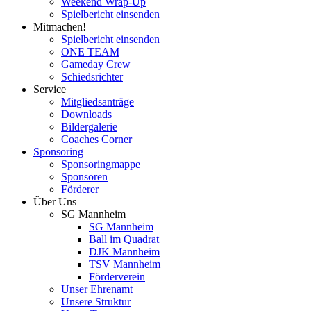
Weekend Wrap-Up
Spielbericht einsenden
Mitmachen!
Spielbericht einsenden
ONE TEAM
Gameday Crew
Schiedsrichter
Service
Mitgliedsanträge
Downloads
Bildergalerie
Coaches Corner
Sponsoring
Sponsoringmappe
Sponsoren
Förderer
Über Uns
SG Mannheim
SG Mannheim
Ball im Quadrat
DJK Mannheim
TSV Mannheim
Förderverein
Unser Ehrenamt
Unsere Struktur