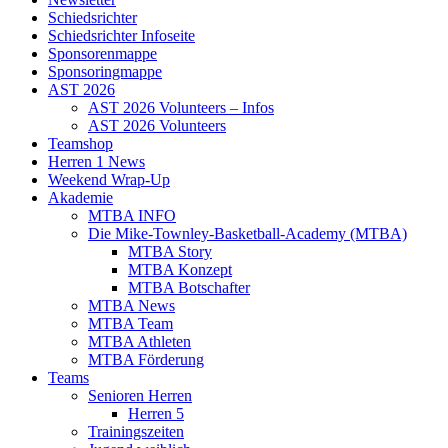
Schiedsrichter
Schiedsrichter Infoseite
Sponsorenmappe
Sponsoringmappe
AST 2026
AST 2026 Volunteers – Infos
AST 2026 Volunteers
Teamshop
Herren 1 News
Weekend Wrap-Up
Akademie
MTBA INFO
Die Mike-Townley-Basketball-Academy (MTBA)
MTBA Story
MTBA Konzept
MTBA Botschafter
MTBA News
MTBA Team
MTBA Athleten
MTBA Förderung
Teams
Senioren Herren
Herren 5
Trainingszeiten