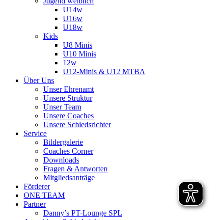
Jugend weiblich
U14w
U16w
U18w
Kids
U8 Minis
U10 Minis
12w
U12-Minis & U12 MTBA
Über Uns
Unser Ehrenamt
Unsere Struktur
Unser Team
Unsere Coaches
Unsere Schiedsrichter
Service
Bildergalerie
Coaches Corner
Downloads
Fragen & Antworten
Mitgliedsanträge
Förderer
ONE TEAM
Partner
Danny’s PT-Lounge SPL