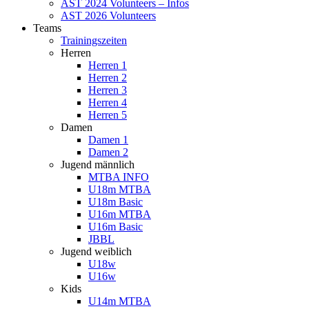
AST 2024 Volunteers – Infos
AST 2026 Volunteers
Teams
Trainingszeiten
Herren
Herren 1
Herren 2
Herren 3
Herren 4
Herren 5
Damen
Damen 1
Damen 2
Jugend männlich
MTBA INFO
U18m MTBA
U18m Basic
U16m MTBA
U16m Basic
JBBL
Jugend weiblich
U18w
U16w
Kids
U14m MTBA