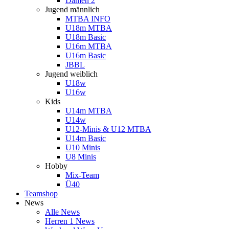
Damen 2
Jugend männlich
MTBA INFO
U18m MTBA
U18m Basic
U16m MTBA
U16m Basic
JBBL
Jugend weiblich
U18w
U16w
Kids
U14m MTBA
U14w
U12-Minis & U12 MTBA
U14m Basic
U10 Minis
U8 Minis
Hobby
Mix-Team
Ü40
Teamshop
News
Alle News
Herren 1 News