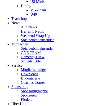
U8 Minis
Hobby
Mix-Team
Ü40
Teamshop
News
Alle News
Herren 1 News
Weekend Wrap-Up
Spielbericht einsenden
Mitmachen!
Spielbericht einsenden
ONE TEAM
Gameday Crew
Schiedsrichter
Service
Mitgliedsanträge
Downloads
Bildergalerie
Coaches Corner
Sponsoring
Sponsoringmappe
Sponsoren
Förderer
Über Uns