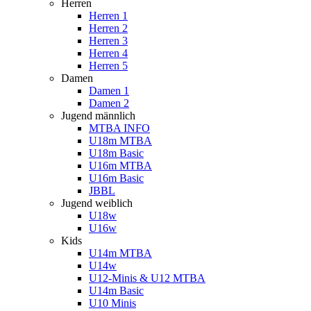
Herren
Herren 1
Herren 2
Herren 3
Herren 4
Herren 5
Damen
Damen 1
Damen 2
Jugend männlich
MTBA INFO
U18m MTBA
U18m Basic
U16m MTBA
U16m Basic
JBBL
Jugend weiblich
U18w
U16w
Kids
U14m MTBA
U14w
U12-Minis & U12 MTBA
U14m Basic
U10 Minis