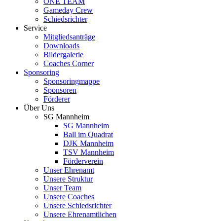
ONE TEAM
Gameday Crew
Schiedsrichter
Service
Mitgliedsanträge
Downloads
Bildergalerie
Coaches Corner
Sponsoring
Sponsoringmappe
Sponsoren
Förderer
Über Uns
SG Mannheim
SG Mannheim
Ball im Quadrat
DJK Mannheim
TSV Mannheim
Förderverein
Unser Ehrenamt
Unsere Struktur
Unser Team
Unsere Coaches
Unsere Schiedsrichter
Unsere Ehrenamtlichen