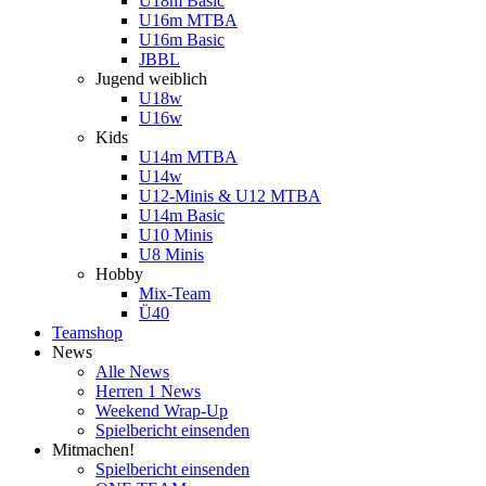
U18m Basic
U16m MTBA
U16m Basic
JBBL
Jugend weiblich
U18w
U16w
Kids
U14m MTBA
U14w
U12-Minis & U12 MTBA
U14m Basic
U10 Minis
U8 Minis
Hobby
Mix-Team
Ü40
Teamshop
News
Alle News
Herren 1 News
Weekend Wrap-Up
Spielbericht einsenden
Mitmachen!
Spielbericht einsenden