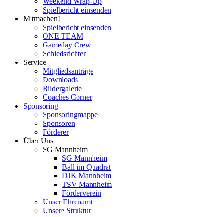
Weekend Wrap-Up
Spielbericht einsenden
Mitmachen!
Spielbericht einsenden
ONE TEAM
Gameday Crew
Schiedsrichter
Service
Mitgliedsanträge
Downloads
Bildergalerie
Coaches Corner
Sponsoring
Sponsoringmappe
Sponsoren
Förderer
Über Uns
SG Mannheim
SG Mannheim
Ball im Quadrat
DJK Mannheim
TSV Mannheim
Förderverein
Unser Ehrenamt
Unsere Struktur