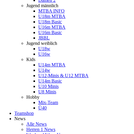
Damen 2
Jugend männlich
MTBA INFO
U18m MTBA
U18m Basic
U16m MTBA
U16m Basic
JBBL
Jugend weiblich
U18w
U16w
Kids
U14m MTBA
U14w
U12-Minis & U12 MTBA
U14m Basic
U10 Minis
U8 Minis
Hobby
Mix-Team
Ü40
Teamshop
News
Alle News
Herren 1 News