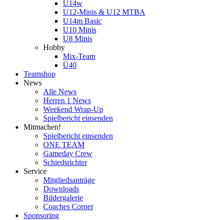
U14w
U12-Minis & U12 MTBA
U14m Basic
U10 Minis
U8 Minis
Hobby
Mix-Team
Ü40
Teamshop
News
Alle News
Herren 1 News
Weekend Wrap-Up
Spielbericht einsenden
Mitmachen!
Spielbericht einsenden
ONE TEAM
Gameday Crew
Schiedsrichter
Service
Mitgliedsanträge
Downloads
Bildergalerie
Coaches Corner
Sponsoring