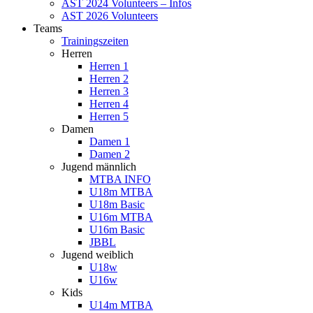
AST 2024 Volunteers – Infos
AST 2026 Volunteers
Teams
Trainingszeiten
Herren
Herren 1
Herren 2
Herren 3
Herren 4
Herren 5
Damen
Damen 1
Damen 2
Jugend männlich
MTBA INFO
U18m MTBA
U18m Basic
U16m MTBA
U16m Basic
JBBL
Jugend weiblich
U18w
U16w
Kids
U14m MTBA