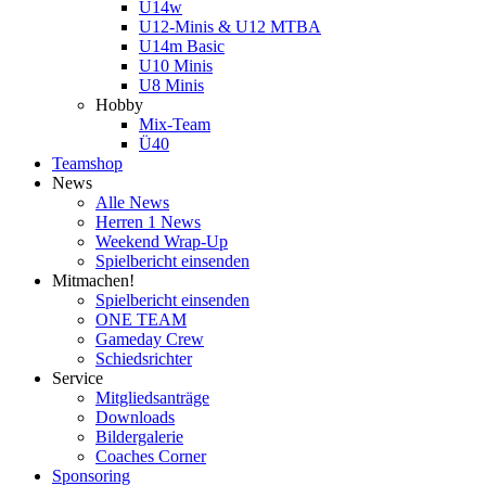
U14w
U12-Minis & U12 MTBA
U14m Basic
U10 Minis
U8 Minis
Hobby
Mix-Team
Ü40
Teamshop
News
Alle News
Herren 1 News
Weekend Wrap-Up
Spielbericht einsenden
Mitmachen!
Spielbericht einsenden
ONE TEAM
Gameday Crew
Schiedsrichter
Service
Mitgliedsanträge
Downloads
Bildergalerie
Coaches Corner
Sponsoring