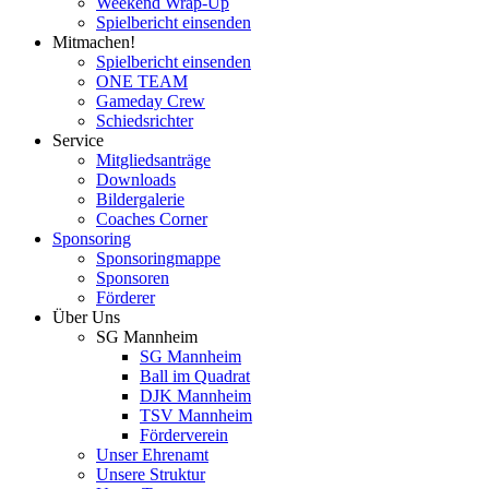
Weekend Wrap-Up
Spielbericht einsenden
Mitmachen!
Spielbericht einsenden
ONE TEAM
Gameday Crew
Schiedsrichter
Service
Mitgliedsanträge
Downloads
Bildergalerie
Coaches Corner
Sponsoring
Sponsoringmappe
Sponsoren
Förderer
Über Uns
SG Mannheim
SG Mannheim
Ball im Quadrat
DJK Mannheim
TSV Mannheim
Förderverein
Unser Ehrenamt
Unsere Struktur