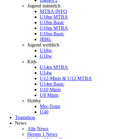
Damen 2
Jugend männlich
MTBA INFO
U18m MTBA
U18m Basic
U16m MTBA
U16m Basic
JBBL
Jugend weiblich
U18w
U16w
Kids
U14m MTBA
U14w
U12-Minis & U12 MTBA
U14m Basic
U10 Minis
U8 Minis
Hobby
Mix-Team
Ü40
Teamshop
News
Alle News
Herren 1 News