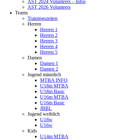
AST 2024 Volunteers – Infos
AST 2026 Volunteers
Teams
Trainingszeiten
Herren
Herren 1
Herren 2
Herren 3
Herren 4
Herren 5
Damen
Damen 1
Damen 2
Jugend männlich
MTBA INFO
U18m MTBA
U18m Basic
U16m MTBA
U16m Basic
JBBL
Jugend weiblich
U18w
U16w
Kids
U14m MTBA