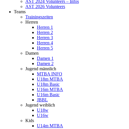
AST 2024 Volunteers – Infos
AST 2026 Volunteers
Teams
Trainingszeiten
Herren
Herren 1
Herren 2
Herren 3
Herren 4
Herren 5
Damen
Damen 1
Damen 2
Jugend männlich
MTBA INFO
U18m MTBA
U18m Basic
U16m MTBA
U16m Basic
JBBL
Jugend weiblich
U18w
U16w
Kids
U14m MTBA