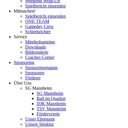
Weekend Wrap-Up
Spielbericht einsenden
Mitmachen!
Spielbericht einsenden
ONE TEAM
Gameday Crew
Schiedsrichter
Service
Mitgliedsanträge
Downloads
Bildergalerie
Coaches Corner
Sponsoring
Sponsoringmappe
Sponsoren
Förderer
Über Uns
SG Mannheim
SG Mannheim
Ball im Quadrat
DJK Mannheim
TSV Mannheim
Förderverein
Unser Ehrenamt
Unsere Struktur