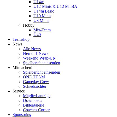
U14w
U12-Minis & U12 MTBA
U14m Basic
U10 Minis
U8 Minis
Hobby
Mix-Team
Ü40
Teamshop
News
Alle News
Herren 1 News
Weekend Wrap-Up
Spielbericht einsenden
Mitmachen!
Spielbericht einsenden
ONE TEAM
Gameday Crew
Schiedsrichter
Service
Mitgliedsanträge
Downloads
Bildergalerie
Coaches Corner
Sponsoring