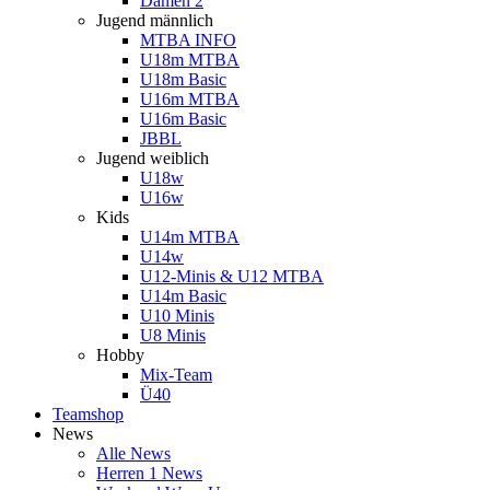
Damen 2
Jugend männlich
MTBA INFO
U18m MTBA
U18m Basic
U16m MTBA
U16m Basic
JBBL
Jugend weiblich
U18w
U16w
Kids
U14m MTBA
U14w
U12-Minis & U12 MTBA
U14m Basic
U10 Minis
U8 Minis
Hobby
Mix-Team
Ü40
Teamshop
News
Alle News
Herren 1 News