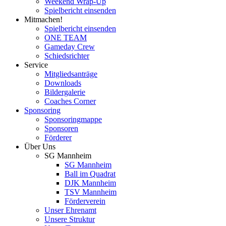
Weekend Wrap-Up
Spielbericht einsenden
Mitmachen!
Spielbericht einsenden
ONE TEAM
Gameday Crew
Schiedsrichter
Service
Mitgliedsanträge
Downloads
Bildergalerie
Coaches Corner
Sponsoring
Sponsoringmappe
Sponsoren
Förderer
Über Uns
SG Mannheim
SG Mannheim
Ball im Quadrat
DJK Mannheim
TSV Mannheim
Förderverein
Unser Ehrenamt
Unsere Struktur