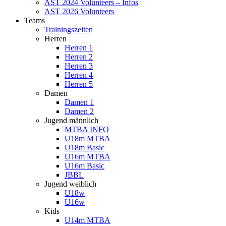
AST 2024 Volunteers – Infos
AST 2026 Volunteers
Teams
Trainingszeiten
Herren
Herren 1
Herren 2
Herren 3
Herren 4
Herren 5
Damen
Damen 1
Damen 2
Jugend männlich
MTBA INFO
U18m MTBA
U18m Basic
U16m MTBA
U16m Basic
JBBL
Jugend weiblich
U18w
U16w
Kids
U14m MTBA