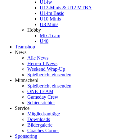
U14w
U12-Minis & U12 MTBA
U14m Basic
U10 Minis
U8 Minis
Hobby
Mix-Team
Ü40
Teamshop
News
Alle News
Herren 1 News
Weekend Wrap-Up
Spielbericht einsenden
Mitmachen!
Spielbericht einsenden
ONE TEAM
Gameday Crew
Schiedsrichter
Service
Mitgliedsanträge
Downloads
Bildergalerie
Coaches Corner
Sponsoring