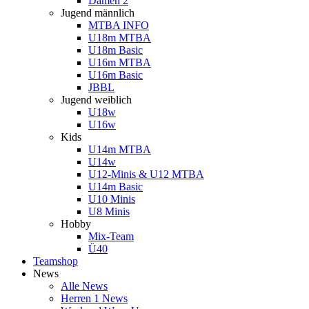
Damen 2
Jugend männlich
MTBA INFO
U18m MTBA
U18m Basic
U16m MTBA
U16m Basic
JBBL
Jugend weiblich
U18w
U16w
Kids
U14m MTBA
U14w
U12-Minis & U12 MTBA
U14m Basic
U10 Minis
U8 Minis
Hobby
Mix-Team
Ü40
Teamshop
News
Alle News
Herren 1 News