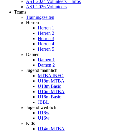
AST 2024 Volunteers – Infos
AST 2026 Volunteers
Teams
Trainingszeiten
Herren
Herren 1
Herren 2
Herren 3
Herren 4
Herren 5
Damen
Damen 1
Damen 2
Jugend männlich
MTBA INFO
U18m MTBA
U18m Basic
U16m MTBA
U16m Basic
JBBL
Jugend weiblich
U18w
U16w
Kids
U14m MTBA