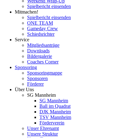
Weekend Wrap-Up
Spielbericht einsenden
Mitmachen!
Spielbericht einsenden
ONE TEAM
Gameday Crew
Schiedsrichter
Service
Mitgliedsanträge
Downloads
Bildergalerie
Coaches Corner
Sponsoring
Sponsoringmappe
Sponsoren
Förderer
Über Uns
SG Mannheim
SG Mannheim
Ball im Quadrat
DJK Mannheim
TSV Mannheim
Förderverein
Unser Ehrenamt
Unsere Struktur