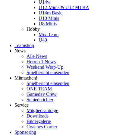
U14w
U12-Minis & U12 MTBA
U14m Basic
U10 Minis
U8 Minis
Hobby
Mix-Team
Ü40
Teamshop
News
Alle News
Herren 1 News
Weekend Wrap-Up
Spielbericht einsenden
Mitmachen!
Spielbericht einsenden
ONE TEAM
Gameday Crew
Schiedsrichter
Service
Mitgliedsanträge
Downloads
Bildergalerie
Coaches Corner
Sponsoring