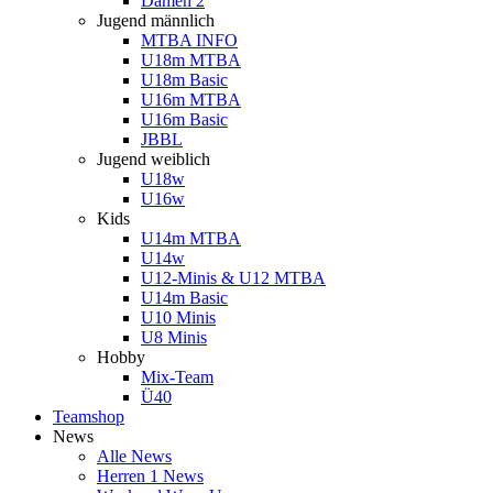
Damen 2
Jugend männlich
MTBA INFO
U18m MTBA
U18m Basic
U16m MTBA
U16m Basic
JBBL
Jugend weiblich
U18w
U16w
Kids
U14m MTBA
U14w
U12-Minis & U12 MTBA
U14m Basic
U10 Minis
U8 Minis
Hobby
Mix-Team
Ü40
Teamshop
News
Alle News
Herren 1 News