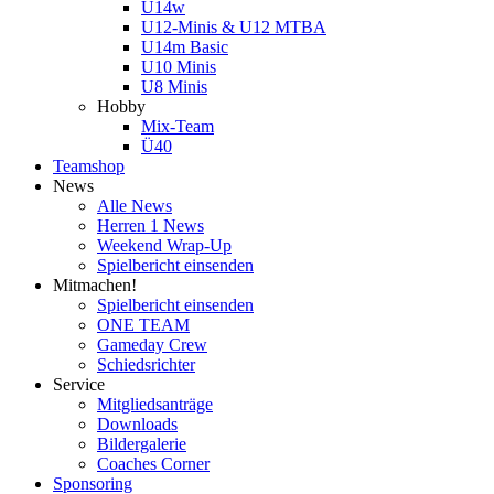
U14w
U12-Minis & U12 MTBA
U14m Basic
U10 Minis
U8 Minis
Hobby
Mix-Team
Ü40
Teamshop
News
Alle News
Herren 1 News
Weekend Wrap-Up
Spielbericht einsenden
Mitmachen!
Spielbericht einsenden
ONE TEAM
Gameday Crew
Schiedsrichter
Service
Mitgliedsanträge
Downloads
Bildergalerie
Coaches Corner
Sponsoring