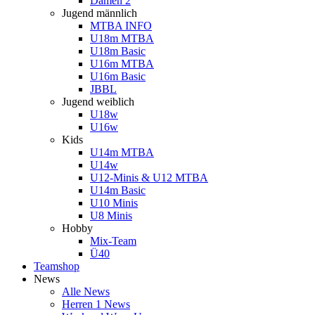
Damen 2
Jugend männlich
MTBA INFO
U18m MTBA
U18m Basic
U16m MTBA
U16m Basic
JBBL
Jugend weiblich
U18w
U16w
Kids
U14m MTBA
U14w
U12-Minis & U12 MTBA
U14m Basic
U10 Minis
U8 Minis
Hobby
Mix-Team
Ü40
Teamshop
News
Alle News
Herren 1 News