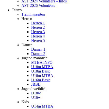
AST 2024 Volunteers – Infos
AST 2026 Volunteers
Teams
Trainingszeiten
Herren
Herren 1
Herren 2
Herren 3
Herren 4
Herren 5
Damen
Damen 1
Damen 2
Jugend männlich
MTBA INFO
U18m MTBA
U18m Basic
U16m MTBA
U16m Basic
JBBL
Jugend weiblich
U18w
U16w
Kids
U14m MTBA