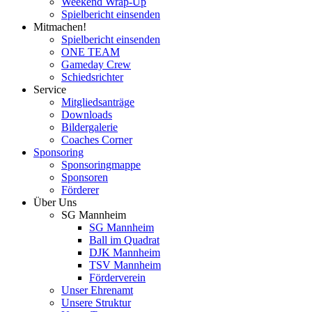
Weekend Wrap-Up
Spielbericht einsenden
Mitmachen!
Spielbericht einsenden
ONE TEAM
Gameday Crew
Schiedsrichter
Service
Mitgliedsanträge
Downloads
Bildergalerie
Coaches Corner
Sponsoring
Sponsoringmappe
Sponsoren
Förderer
Über Uns
SG Mannheim
SG Mannheim
Ball im Quadrat
DJK Mannheim
TSV Mannheim
Förderverein
Unser Ehrenamt
Unsere Struktur