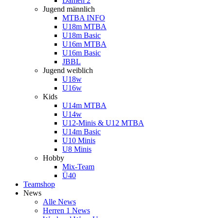
Damen 2
Jugend männlich
MTBA INFO
U18m MTBA
U18m Basic
U16m MTBA
U16m Basic
JBBL
Jugend weiblich
U18w
U16w
Kids
U14m MTBA
U14w
U12-Minis & U12 MTBA
U14m Basic
U10 Minis
U8 Minis
Hobby
Mix-Team
Ü40
Teamshop
News
Alle News
Herren 1 News