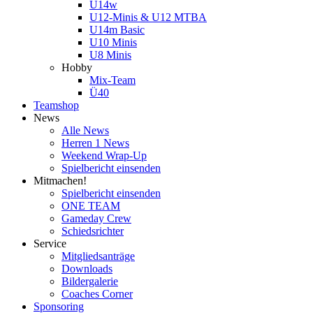
U14w
U12-Minis & U12 MTBA
U14m Basic
U10 Minis
U8 Minis
Hobby
Mix-Team
Ü40
Teamshop
News
Alle News
Herren 1 News
Weekend Wrap-Up
Spielbericht einsenden
Mitmachen!
Spielbericht einsenden
ONE TEAM
Gameday Crew
Schiedsrichter
Service
Mitgliedsanträge
Downloads
Bildergalerie
Coaches Corner
Sponsoring