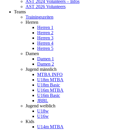
AST 2024 Volunteers – Infos
AST 2026 Volunteers
Teams
Trainingszeiten
Herren
Herren 1
Herren 2
Herren 3
Herren 4
Herren 5
Damen
Damen 1
Damen 2
Jugend männlich
MTBA INFO
U18m MTBA
U18m Basic
U16m MTBA
U16m Basic
JBBL
Jugend weiblich
U18w
U16w
Kids
U14m MTBA