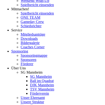
Weekend Wrap-Up
Spielbericht einsenden
Mitmachen!
Spielbericht einsenden
ONE TEAM
Gameday Crew
Schiedsrichter
Service
Mitgliedsanträge
Downloads
Bildergalerie
Coaches Corner
Sponsoring
Sponsoringmappe
Sponsoren
Förderer
Über Uns
SG Mannheim
SG Mannheim
Ball im Quadrat
DJK Mannheim
TSV Mannheim
Förderverein
Unser Ehrenamt
Unsere Struktur