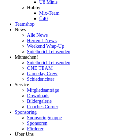
U8 Minis
Hobby
Mix-Team
Ü40
Teamshop
News
Alle News
Herren 1 News
Weekend Wrap-Up
Spielbericht einsenden
Mitmachen!
Spielbericht einsenden
ONE TEAM
Gameday Crew
Schiedsrichter
Service
Mitgliedsanträge
Downloads
Bildergalerie
Coaches Corner
Sponsoring
Sponsoringmappe
Sponsoren
Förderer
Über Uns