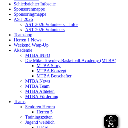
Schiedsrichter Infoseite
Sponsorenmappe
Sponsoringmappe
AST 2026
AST 2026 Volunteers – Infos
AST 2026 Volunteers
Teamshop
Herren 1 News
Weekend Wrap-Up
Akademie
MTBA INFO
Die Mike-Townley-Basketball-Academy (MTBA)
MTBA Story
MTBA Konzept
MTBA Botschafter
MTBA News
MTBA Team
MTBA Athleten
MTBA Förderung
Teams
Senioren Herren
Herren 5
Trainingszeiten
Jugend weiblich
U14w