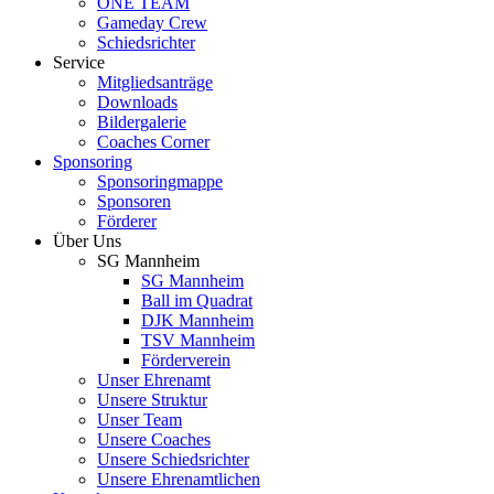
ONE TEAM
Gameday Crew
Schiedsrichter
Service
Mitgliedsanträge
Downloads
Bildergalerie
Coaches Corner
Sponsoring
Sponsoringmappe
Sponsoren
Förderer
Über Uns
SG Mannheim
SG Mannheim
Ball im Quadrat
DJK Mannheim
TSV Mannheim
Förderverein
Unser Ehrenamt
Unsere Struktur
Unser Team
Unsere Coaches
Unsere Schiedsrichter
Unsere Ehrenamtlichen