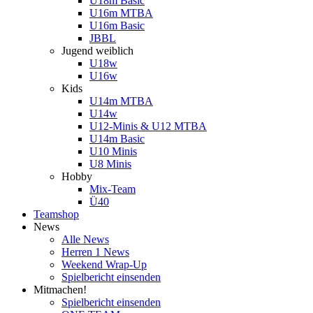
U18m Basic
U16m MTBA
U16m Basic
JBBL
Jugend weiblich
U18w
U16w
Kids
U14m MTBA
U14w
U12-Minis & U12 MTBA
U14m Basic
U10 Minis
U8 Minis
Hobby
Mix-Team
Ü40
Teamshop
News
Alle News
Herren 1 News
Weekend Wrap-Up
Spielbericht einsenden
Mitmachen!
Spielbericht einsenden