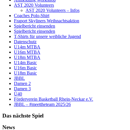
AST 2020 Volunteers
AST 2020 Volunteers – Infos
Coaches Polo-Shirt
Fraport Skyliners Weihnachtsaktion
Spielbericht einsenden
Spielbericht einsenden
T-Shirts für unsere weibliche Jugend
Datenschutz
U14m MTBA
U16m MTBA
U18m MTBA
U14m Basic
U16m Basic
U18m Basic
JBBL
Damen 2
Damen 3
Ü40
Förderverein Basketball Rhein-Neckar e.V.
JBBL – #meettheteam 2025/26
Das nächste Spiel
News