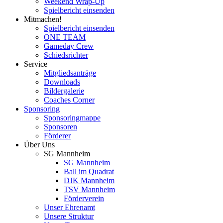
Weekend Wrap-Up
Spielbericht einsenden
Mitmachen!
Spielbericht einsenden
ONE TEAM
Gameday Crew
Schiedsrichter
Service
Mitgliedsanträge
Downloads
Bildergalerie
Coaches Corner
Sponsoring
Sponsoringmappe
Sponsoren
Förderer
Über Uns
SG Mannheim
SG Mannheim
Ball im Quadrat
DJK Mannheim
TSV Mannheim
Förderverein
Unser Ehrenamt
Unsere Struktur