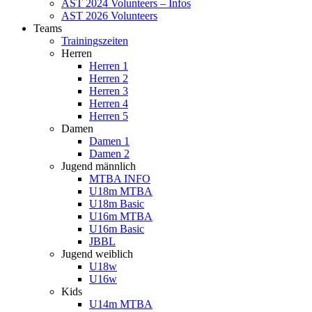
AST 2024 Volunteers – Infos
AST 2026 Volunteers
Teams
Trainingszeiten
Herren
Herren 1
Herren 2
Herren 3
Herren 4
Herren 5
Damen
Damen 1
Damen 2
Jugend männlich
MTBA INFO
U18m MTBA
U18m Basic
U16m MTBA
U16m Basic
JBBL
Jugend weiblich
U18w
U16w
Kids
U14m MTBA