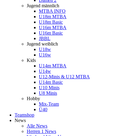
Damen 2
Jugend männlich
MTBA INFO
U18m MTBA
U18m Basic
U16m MTBA
U16m Basic
JBBL
Jugend weiblich
U18w
U16w
Kids
U14m MTBA
U14w
U12-Minis & U12 MTBA
U14m Basic
U10 Minis
U8 Minis
Hobby
Mix-Team
Ü40
Teamshop
News
Alle News
Herren 1 News