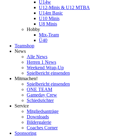
U14w
U12-Minis & U12 MTBA
U14m Basic
U10 Minis
U8 Minis
Hobby
Mix-Team
Ü40
Teamshop
News
Alle News
Herren 1 News
Weekend Wrap-Up
Spielbericht einsenden
Mitmachen!
Spielbericht einsenden
ONE TEAM
Gameday Crew
Schiedsrichter
Service
Mitgliedsanträge
Downloads
Bildergalerie
Coaches Corner
Sponsoring