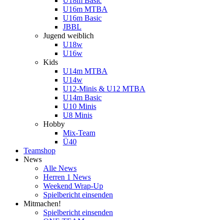
U18m Basic
U16m MTBA
U16m Basic
JBBL
Jugend weiblich
U18w
U16w
Kids
U14m MTBA
U14w
U12-Minis & U12 MTBA
U14m Basic
U10 Minis
U8 Minis
Hobby
Mix-Team
Ü40
Teamshop
News
Alle News
Herren 1 News
Weekend Wrap-Up
Spielbericht einsenden
Mitmachen!
Spielbericht einsenden