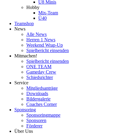
U8 Minis
Hobby
Mix-Team
Ü40
Teamshop
News
Alle News
Herren 1 News
Weekend Wrap-Up
Spielbericht einsenden
Mitmachen!
Spielbericht einsenden
ONE TEAM
Gameday Crew
Schiedsrichter
Service
Mitgliedsanträge
Downloads
Bildergalerie
Coaches Corner
Sponsoring
Sponsoringmappe
Sponsoren
Förderer
Über Uns