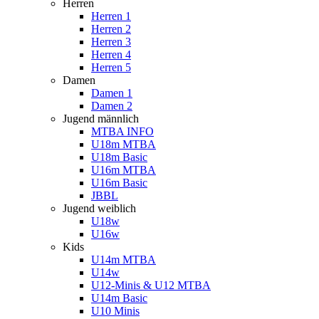
Herren
Herren 1
Herren 2
Herren 3
Herren 4
Herren 5
Damen
Damen 1
Damen 2
Jugend männlich
MTBA INFO
U18m MTBA
U18m Basic
U16m MTBA
U16m Basic
JBBL
Jugend weiblich
U18w
U16w
Kids
U14m MTBA
U14w
U12-Minis & U12 MTBA
U14m Basic
U10 Minis