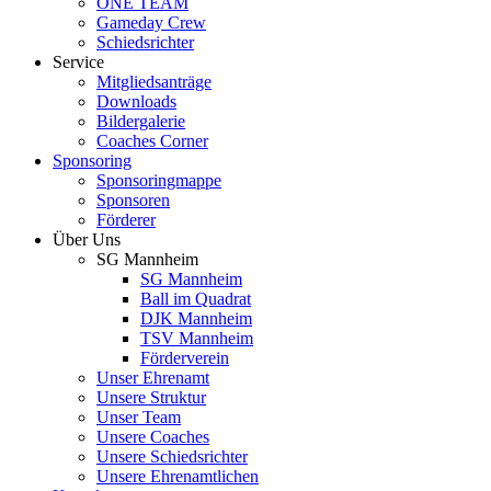
ONE TEAM
Gameday Crew
Schiedsrichter
Service
Mitgliedsanträge
Downloads
Bildergalerie
Coaches Corner
Sponsoring
Sponsoringmappe
Sponsoren
Förderer
Über Uns
SG Mannheim
SG Mannheim
Ball im Quadrat
DJK Mannheim
TSV Mannheim
Förderverein
Unser Ehrenamt
Unsere Struktur
Unser Team
Unsere Coaches
Unsere Schiedsrichter
Unsere Ehrenamtlichen