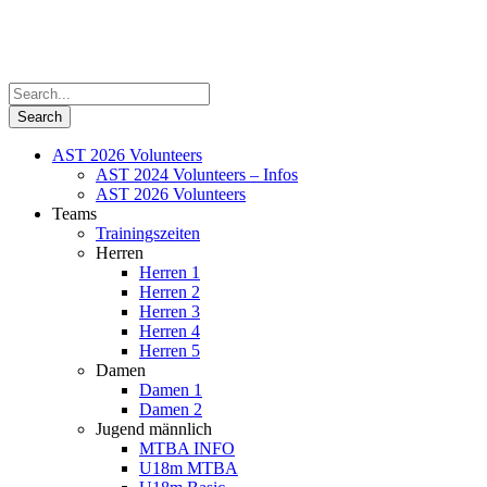
AST 2026 Volunteers
AST 2024 Volunteers – Infos
AST 2026 Volunteers
Teams
Trainingszeiten
Herren
Herren 1
Herren 2
Herren 3
Herren 4
Herren 5
Damen
Damen 1
Damen 2
Jugend männlich
MTBA INFO
U18m MTBA