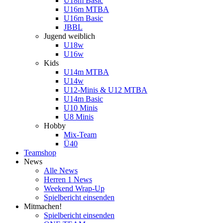
U18m Basic
U16m MTBA
U16m Basic
JBBL
Jugend weiblich
U18w
U16w
Kids
U14m MTBA
U14w
U12-Minis & U12 MTBA
U14m Basic
U10 Minis
U8 Minis
Hobby
Mix-Team
Ü40
Teamshop
News
Alle News
Herren 1 News
Weekend Wrap-Up
Spielbericht einsenden
Mitmachen!
Spielbericht einsenden