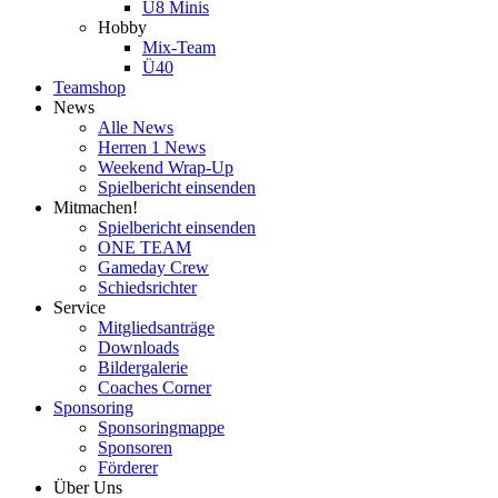
U8 Minis
Hobby
Mix-Team
Ü40
Teamshop
News
Alle News
Herren 1 News
Weekend Wrap-Up
Spielbericht einsenden
Mitmachen!
Spielbericht einsenden
ONE TEAM
Gameday Crew
Schiedsrichter
Service
Mitgliedsanträge
Downloads
Bildergalerie
Coaches Corner
Sponsoring
Sponsoringmappe
Sponsoren
Förderer
Über Uns