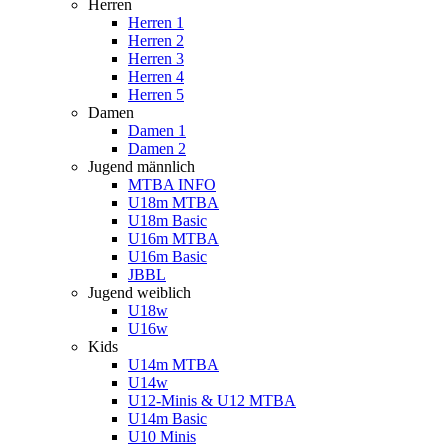
Herren
Herren 1
Herren 2
Herren 3
Herren 4
Herren 5
Damen
Damen 1
Damen 2
Jugend männlich
MTBA INFO
U18m MTBA
U18m Basic
U16m MTBA
U16m Basic
JBBL
Jugend weiblich
U18w
U16w
Kids
U14m MTBA
U14w
U12-Minis & U12 MTBA
U14m Basic
U10 Minis