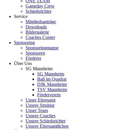
ONE TEAM
Gameday Crew
Schiedsrichter
Service
Mitgliedsanträge
Downloads
Bildergalerie
Coaches Corner
Sponsoring
Sponsoringmappe
Sponsoren
Förderer
Über Uns
SG Mannheim
SG Mannheim
Ball im Quadrat
DJK Mannheim
TSV Mannheim
Förderverein
Unser Ehrenamt
Unsere Struktur
Unser Team
Unsere Coaches
Unsere Schiedsrichter
Unsere Ehrenamtlichen