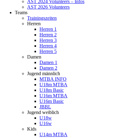
AST 2024 Volunteers – Infos
AST 2026 Volunteers
Teams
Trainingszeiten
Herren
Herren 1
Herren 2
Herren 3
Herren 4
Herren 5
Damen
Damen 1
Damen 2
Jugend männlich
MTBA INFO
U18m MTBA
U18m Basic
U16m MTBA
U16m Basic
JBBL
Jugend weiblich
U18w
U16w
Kids
U14m MTBA