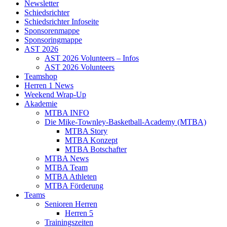
Newsletter
Schiedsrichter
Schiedsrichter Infoseite
Sponsorenmappe
Sponsoringmappe
AST 2026
AST 2026 Volunteers – Infos
AST 2026 Volunteers
Teamshop
Herren 1 News
Weekend Wrap-Up
Akademie
MTBA INFO
Die Mike-Townley-Basketball-Academy (MTBA)
MTBA Story
MTBA Konzept
MTBA Botschafter
MTBA News
MTBA Team
MTBA Athleten
MTBA Förderung
Teams
Senioren Herren
Herren 5
Trainingszeiten