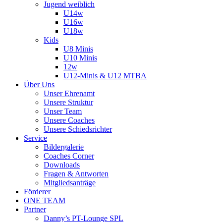
Jugend weiblich
U14w
U16w
U18w
Kids
U8 Minis
U10 Minis
12w
U12-Minis & U12 MTBA
Über Uns
Unser Ehrenamt
Unsere Struktur
Unser Team
Unsere Coaches
Unsere Schiedsrichter
Service
Bildergalerie
Coaches Corner
Downloads
Fragen & Antworten
Mitgliedsanträge
Förderer
ONE TEAM
Partner
Danny’s PT-Lounge SPL