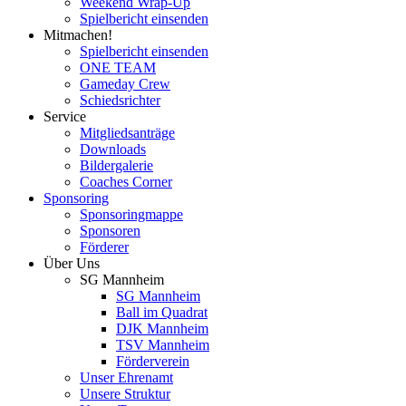
Weekend Wrap-Up
Spielbericht einsenden
Mitmachen!
Spielbericht einsenden
ONE TEAM
Gameday Crew
Schiedsrichter
Service
Mitgliedsanträge
Downloads
Bildergalerie
Coaches Corner
Sponsoring
Sponsoringmappe
Sponsoren
Förderer
Über Uns
SG Mannheim
SG Mannheim
Ball im Quadrat
DJK Mannheim
TSV Mannheim
Förderverein
Unser Ehrenamt
Unsere Struktur