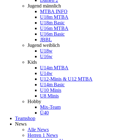
Damen 2
Jugend männlich
MTBA INFO
U18m MTBA
U18m Basic
U16m MTBA
U16m Basic
JBBL
Jugend weiblich
U18w
U16w
Kids
U14m MTBA
U14w
U12-Minis & U12 MTBA
U14m Basic
U10 Minis
U8 Minis
Hobby
Mix-Team
Ü40
Teamshop
News
Alle News
Herren 1 News