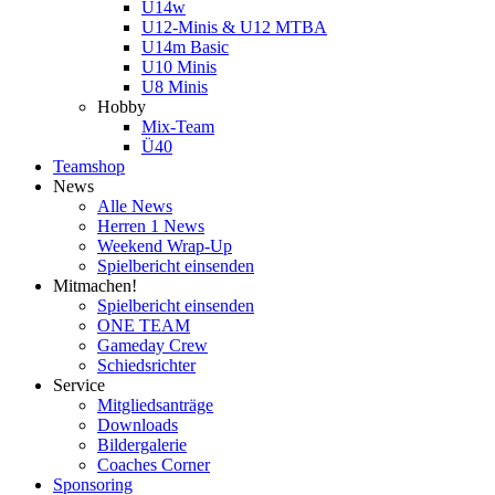
U14w
U12-Minis & U12 MTBA
U14m Basic
U10 Minis
U8 Minis
Hobby
Mix-Team
Ü40
Teamshop
News
Alle News
Herren 1 News
Weekend Wrap-Up
Spielbericht einsenden
Mitmachen!
Spielbericht einsenden
ONE TEAM
Gameday Crew
Schiedsrichter
Service
Mitgliedsanträge
Downloads
Bildergalerie
Coaches Corner
Sponsoring