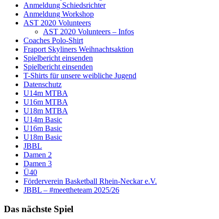
Anmeldung Schiedsrichter
Anmeldung Workshop
AST 2020 Volunteers
AST 2020 Volunteers – Infos
Coaches Polo-Shirt
Fraport Skyliners Weihnachtsaktion
Spielbericht einsenden
Spielbericht einsenden
T-Shirts für unsere weibliche Jugend
Datenschutz
U14m MTBA
U16m MTBA
U18m MTBA
U14m Basic
U16m Basic
U18m Basic
JBBL
Damen 2
Damen 3
Ü40
Förderverein Basketball Rhein-Neckar e.V.
JBBL – #meettheteam 2025/26
Das nächste Spiel