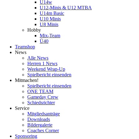
U14w
U12-Minis & U12 MTBA
U14m Basic
U10 Minis
U8 Minis
Hobby
Mix-Team
Ü40
Teamshop
News
Alle News
Herren 1 News
Weekend Wrap-Up
Spielbericht einsenden
Mitmachen!
Spielbericht einsenden
ONE TEAM
Gameday Crew
Schiedsrichter
Service
Mitgliedsanträge
Downloads
Bildergalerie
Coaches Corner
Sponsoring