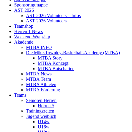
Sponsoringmappe
AST 2026
AST 2026 Volunteers – Infos
AST 2026 Volunteers
Teamshop
Herren 1 News
Weekend Wrap-Up
Akademie
MTBA INFO
Die Mike-Townley-Basketball-Academy (MTBA)
MTBA Story
MTBA Konzept
MTBA Botschafter
MTBA News
MTBA Team
MTBA Athleten
MTBA Förderung
Teams
Senioren Herren
Herren 5
Trainingszeiten
Jugend weiblich
U14w
U16w