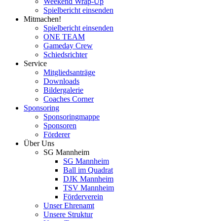
Weekend Wrap-Up
Spielbericht einsenden
Mitmachen!
Spielbericht einsenden
ONE TEAM
Gameday Crew
Schiedsrichter
Service
Mitgliedsanträge
Downloads
Bildergalerie
Coaches Corner
Sponsoring
Sponsoringmappe
Sponsoren
Förderer
Über Uns
SG Mannheim
SG Mannheim
Ball im Quadrat
DJK Mannheim
TSV Mannheim
Förderverein
Unser Ehrenamt
Unsere Struktur