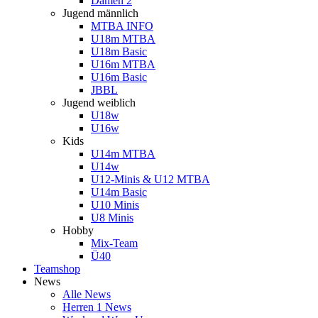
Damen 2
Jugend männlich
MTBA INFO
U18m MTBA
U18m Basic
U16m MTBA
U16m Basic
JBBL
Jugend weiblich
U18w
U16w
Kids
U14m MTBA
U14w
U12-Minis & U12 MTBA
U14m Basic
U10 Minis
U8 Minis
Hobby
Mix-Team
Ü40
Teamshop
News
Alle News
Herren 1 News