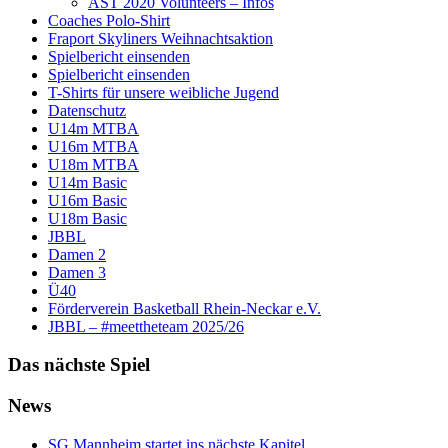
AST 2020 Volunteers – Infos
Coaches Polo-Shirt
Fraport Skyliners Weihnachtsaktion
Spielbericht einsenden
Spielbericht einsenden
T-Shirts für unsere weibliche Jugend
Datenschutz
U14m MTBA
U16m MTBA
U18m MTBA
U14m Basic
U16m Basic
U18m Basic
JBBL
Damen 2
Damen 3
Ü40
Förderverein Basketball Rhein-Neckar e.V.
JBBL – #meettheteam 2025/26
Das nächste Spiel
News
SG Mannheim startet ins nächste Kapitel