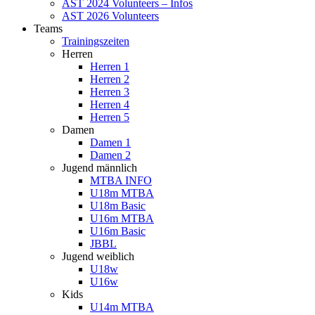
AST 2024 Volunteers – Infos
AST 2026 Volunteers
Teams
Trainingszeiten
Herren
Herren 1
Herren 2
Herren 3
Herren 4
Herren 5
Damen
Damen 1
Damen 2
Jugend männlich
MTBA INFO
U18m MTBA
U18m Basic
U16m MTBA
U16m Basic
JBBL
Jugend weiblich
U18w
U16w
Kids
U14m MTBA