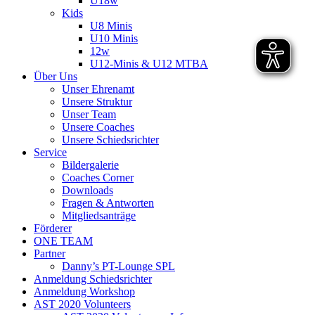
U18w
Kids
U8 Minis
U10 Minis
12w
U12-Minis & U12 MTBA
Über Uns
Unser Ehrenamt
Unsere Struktur
Unser Team
Unsere Coaches
Unsere Schiedsrichter
Service
Bildergalerie
Coaches Corner
Downloads
Fragen & Antworten
Mitgliedsanträge
Förderer
ONE TEAM
Partner
Danny’s PT-Lounge SPL
Anmeldung Schiedsrichter
Anmeldung Workshop
AST 2020 Volunteers