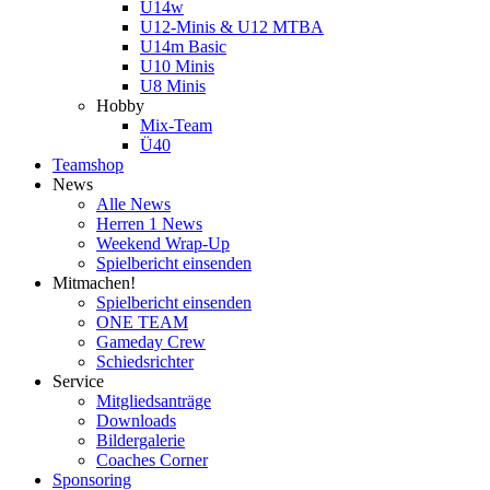
U14w
U12-Minis & U12 MTBA
U14m Basic
U10 Minis
U8 Minis
Hobby
Mix-Team
Ü40
Teamshop
News
Alle News
Herren 1 News
Weekend Wrap-Up
Spielbericht einsenden
Mitmachen!
Spielbericht einsenden
ONE TEAM
Gameday Crew
Schiedsrichter
Service
Mitgliedsanträge
Downloads
Bildergalerie
Coaches Corner
Sponsoring