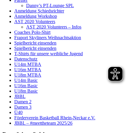
Partner
Danny’s PT-Lounge SPL
Anmeldung Schiedsrichter
Anmeldung Workshop
AST 2020 Volunteers
AST 2020 Volunteers – Infos
Coaches Polo-Shirt
Fraport Skyliners Weihnachtsaktion
Spielbericht einsenden
Spielbericht einsenden
T-Shirts für unsere weibliche Jugend
Datenschutz
U14m MTBA
U16m MTBA
U18m MTBA
U14m Basic
U16m Basic
U18m Basic
JBBL
Damen 2
Damen 3
Ü40
Förderverein Basketball Rhein-Neckar e.V.
JBBL – #meettheteam 2025/26