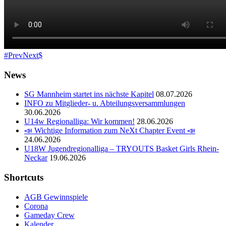
Prev
Next
News
SG Mannheim startet ins nächste Kapitel
08.07.2026
INFO zu Mitglieder- u. Abteilungsversammlungen
30.06.2026
U14w Regionalliga: Wir kommen!
28.06.2026
📣 Wichtige Information zum NeXt Chapter Event 📣
24.06.2026
U18W Jugendregionalliga – TRYOUTS Basket Girls Rhein-
Neckar
19.06.2026
Shortcuts
AGB Gewinnspiele
Corona
Gameday Crew
Kalender