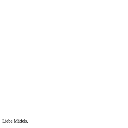
Juni
2026
U18W
Jugendregionalliga
–
TRYOUTS
Basket
Girls
Rhein-
Neckar
19.06.2026
Liebe Mädels,