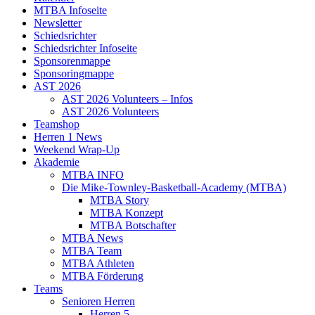
MTBA Infoseite
Newsletter
Schiedsrichter
Schiedsrichter Infoseite
Sponsorenmappe
Sponsoringmappe
AST 2026
AST 2026 Volunteers – Infos
AST 2026 Volunteers
Teamshop
Herren 1 News
Weekend Wrap-Up
Akademie
MTBA INFO
Die Mike-Townley-Basketball-Academy (MTBA)
MTBA Story
MTBA Konzept
MTBA Botschafter
MTBA News
MTBA Team
MTBA Athleten
MTBA Förderung
Teams
Senioren Herren
Herren 5