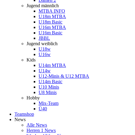
Damen 2
Jugend männlich
MTBA INFO
U18m MTBA
U18m Basic
U16m MTBA
U16m Basic
JBBL
Jugend weiblich
U18w
U16w
Kids
U14m MTBA
U14w
U12-Minis & U12 MTBA
U14m Basic
U10 Minis
U8 Minis
Hobby
Mix-Team
Ü40
Teamshop
News
Alle News
Herren 1 News