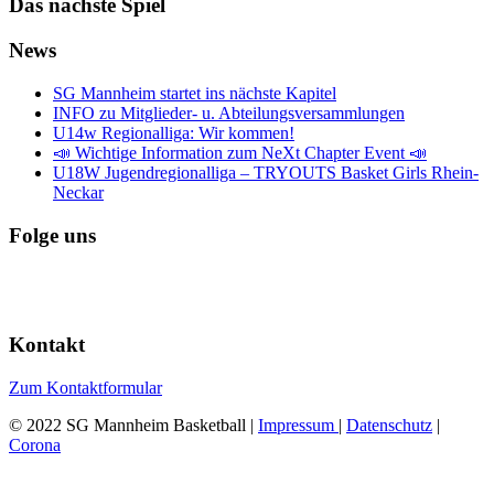
Das nächste Spiel
News
SG Mannheim startet ins nächste Kapitel
INFO zu Mitglieder- u. Abteilungsversammlungen
U14w Regionalliga: Wir kommen!
📣 Wichtige Information zum NeXt Chapter Event 📣
U18W Jugendregionalliga – TRYOUTS Basket Girls Rhein-
Neckar
Folge uns
Kontakt
Zum Kontaktformular
© 2022 SG Mannheim Basketball |
Impressum
|
Datenschutz
|
Corona