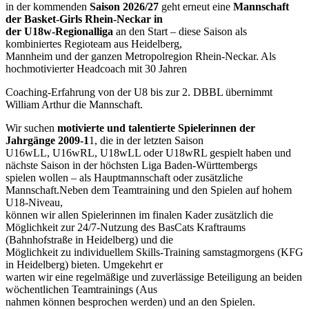
in der kommenden
Saison 2026/27
geht erneut eine
Mannschaft
der Basket-Girls Rhein-Neckar in
der U18w-Regionalliga
an den Start – diese Saison als
kombiniertes Regioteam aus Heidelberg,
Mannheim und der ganzen Metropolregion Rhein-Neckar. Als
hochmotivierter Headcoach mit 30 Jahren
Coaching-Erfahrung von der U8 bis zur 2. DBBL übernimmt
William Arthur die Mannschaft.
Wir suchen
motivierte und talentierte Spielerinnen der
Jahrgänge 2009-1
1, die in der letzten Saison
U16wLL, U16wRL, U18wLL oder U18wRL gespielt haben und
nächste Saison in der höchsten Liga Baden-Württembergs
spielen wollen – als Hauptmannschaft oder zusätzliche
Mannschaft.Neben dem Teamtraining und den Spielen auf hohem
U18-Niveau,
können wir allen Spielerinnen im finalen Kader zusätzlich die
Möglichkeit zur 24/7-Nutzung des BasCats Kraftraums
(Bahnhofstraße in Heidelberg) und die
Möglichkeit zu individuellem Skills-Training samstagmorgens (KFG
in Heidelberg) bieten. Umgekehrt er
warten wir eine regelmäßige und zuverlässige Beteiligung an beiden
wöchentlichen Teamtrainings (Aus
nahmen können besprochen werden) und an den Spielen.