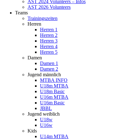
AST 2024 Volunteers – Infos
AST 2026 Volunteers
Teams
Trainingszeiten
Herren
Herren 1
Herren 2
Herren 3
Herren 4
Herren 5
Damen
Damen 1
Damen 2
Jugend männlich
MTBA INFO
U18m MTBA
U18m Basic
U16m MTBA
U16m Basic
JBBL
Jugend weiblich
U18w
U16w
Kids
U14m MTBA