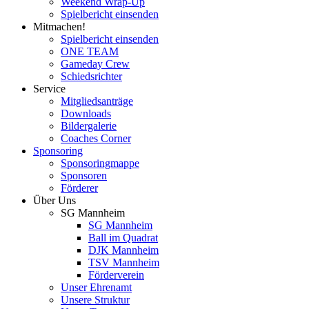
Weekend Wrap-Up
Spielbericht einsenden
Mitmachen!
Spielbericht einsenden
ONE TEAM
Gameday Crew
Schiedsrichter
Service
Mitgliedsanträge
Downloads
Bildergalerie
Coaches Corner
Sponsoring
Sponsoringmappe
Sponsoren
Förderer
Über Uns
SG Mannheim
SG Mannheim
Ball im Quadrat
DJK Mannheim
TSV Mannheim
Förderverein
Unser Ehrenamt
Unsere Struktur