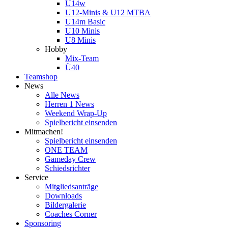
U14w
U12-Minis & U12 MTBA
U14m Basic
U10 Minis
U8 Minis
Hobby
Mix-Team
Ü40
Teamshop
News
Alle News
Herren 1 News
Weekend Wrap-Up
Spielbericht einsenden
Mitmachen!
Spielbericht einsenden
ONE TEAM
Gameday Crew
Schiedsrichter
Service
Mitgliedsanträge
Downloads
Bildergalerie
Coaches Corner
Sponsoring