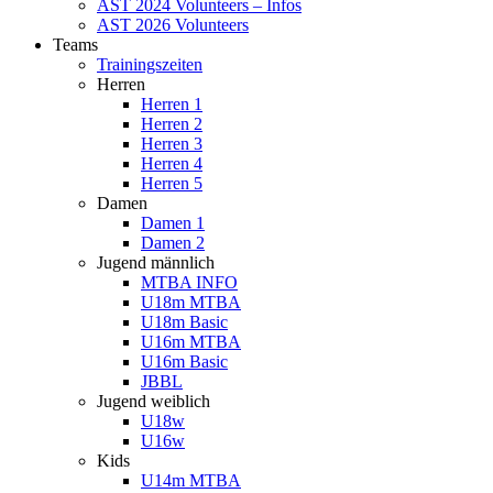
AST 2024 Volunteers – Infos
AST 2026 Volunteers
Teams
Trainingszeiten
Herren
Herren 1
Herren 2
Herren 3
Herren 4
Herren 5
Damen
Damen 1
Damen 2
Jugend männlich
MTBA INFO
U18m MTBA
U18m Basic
U16m MTBA
U16m Basic
JBBL
Jugend weiblich
U18w
U16w
Kids
U14m MTBA