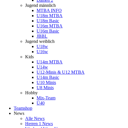
Damen 2
Jugend männlich
MTBA INFO
U18m MTBA
U18m Basic
U16m MTBA
U16m Basic
JBBL
Jugend weiblich
U18w
U16w
Kids
U14m MTBA
U14w
U12-Minis & U12 MTBA
U14m Basic
U10 Minis
U8 Minis
Hobby
Mix-Team
Ü40
Teamshop
News
Alle News
Herren 1 News