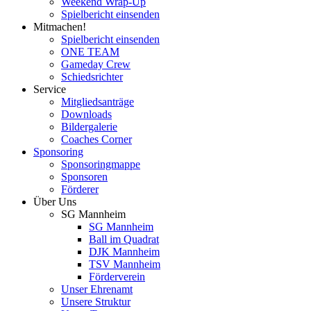
Weekend Wrap-Up
Spielbericht einsenden
Mitmachen!
Spielbericht einsenden
ONE TEAM
Gameday Crew
Schiedsrichter
Service
Mitgliedsanträge
Downloads
Bildergalerie
Coaches Corner
Sponsoring
Sponsoringmappe
Sponsoren
Förderer
Über Uns
SG Mannheim
SG Mannheim
Ball im Quadrat
DJK Mannheim
TSV Mannheim
Förderverein
Unser Ehrenamt
Unsere Struktur