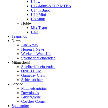
U14w
U12-Minis & U12 MTBA
U14m Basic
U10 Minis
U8 Minis
Hobby
Mix-Team
Ü40
Teamshop
News
Alle News
Herren 1 News
Weekend Wrap-Up
Spielbericht einsenden
Mitmachen!
Spielbericht einsenden
ONE TEAM
Gameday Crew
Schiedsrichter
Service
Mitgliedsanträge
Downloads
Bildergalerie
Coaches Corner
Sponsoring