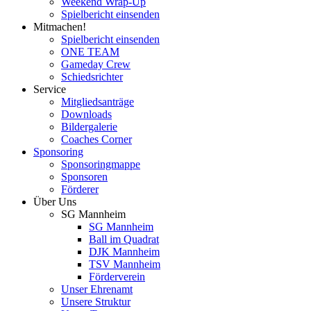
Weekend Wrap-Up
Spielbericht einsenden
Mitmachen!
Spielbericht einsenden
ONE TEAM
Gameday Crew
Schiedsrichter
Service
Mitgliedsanträge
Downloads
Bildergalerie
Coaches Corner
Sponsoring
Sponsoringmappe
Sponsoren
Förderer
Über Uns
SG Mannheim
SG Mannheim
Ball im Quadrat
DJK Mannheim
TSV Mannheim
Förderverein
Unser Ehrenamt
Unsere Struktur