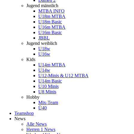
Damen 2
Jugend männlich
MTBA INFO
U18m MTBA
U18m Basic
U16m MTBA
U16m Basic
JBBL
Jugend weiblich
U18w
U16w
Kids
U14m MTBA
U14w
U12-Minis & U12 MTBA
U14m Basic
U10 Minis
U8 Minis
Hobby
Mix-Team
Ü40
Teamshop
News
Alle News
Herren 1 News