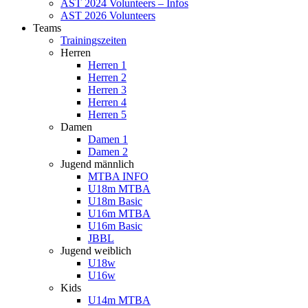
AST 2024 Volunteers – Infos
AST 2026 Volunteers
Teams
Trainingszeiten
Herren
Herren 1
Herren 2
Herren 3
Herren 4
Herren 5
Damen
Damen 1
Damen 2
Jugend männlich
MTBA INFO
U18m MTBA
U18m Basic
U16m MTBA
U16m Basic
JBBL
Jugend weiblich
U18w
U16w
Kids
U14m MTBA