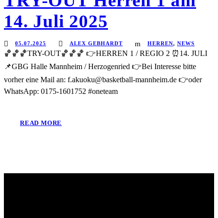
TRY-OUT Herren 1 am
14. Juli 2025
05.07.2025
ALEX GEBHARDT
HERREN
,
NEWS
🏀🏀🏀TRY-OUT🏀🏀🏀 👉HERREN 1 / REGIO 2 ⏰14. JULI
📌GBG Halle Mannheim / Herzogenried 👉Bei Interesse bitte
vorher eine Mail an: f.akuoku@basketball-mannheim.de 👉oder
WhatsApp: 0175-1601752 #oneteam
READ MORE