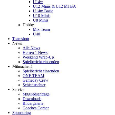
U14w
U12-Minis & U12 MTBA
U14m Basic
U10 Minis
U8 Minis
Hobby
Mix-Team
Ü40
Teamshop
News
Alle News
Herren 1 News
Weekend Wrap-Up
Spielbericht einsenden
Mitmachen!
Spielbericht einsenden
ONE TEAM
Gameday Crew
Schiedsrichter
Service
Mitgliedsanträge
Downloads
Bildergalerie
Coaches Corner
Sponsoring