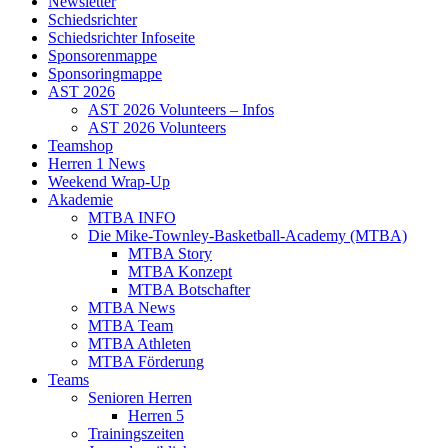
Newsletter
Schiedsrichter
Schiedsrichter Infoseite
Sponsorenmappe
Sponsoringmappe
AST 2026
AST 2026 Volunteers – Infos
AST 2026 Volunteers
Teamshop
Herren 1 News
Weekend Wrap-Up
Akademie
MTBA INFO
Die Mike-Townley-Basketball-Academy (MTBA)
MTBA Story
MTBA Konzept
MTBA Botschafter
MTBA News
MTBA Team
MTBA Athleten
MTBA Förderung
Teams
Senioren Herren
Herren 5
Trainingszeiten