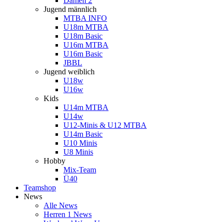
Damen 2
Jugend männlich
MTBA INFO
U18m MTBA
U18m Basic
U16m MTBA
U16m Basic
JBBL
Jugend weiblich
U18w
U16w
Kids
U14m MTBA
U14w
U12-Minis & U12 MTBA
U14m Basic
U10 Minis
U8 Minis
Hobby
Mix-Team
Ü40
Teamshop
News
Alle News
Herren 1 News