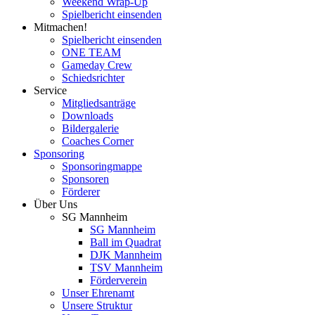
Weekend Wrap-Up
Spielbericht einsenden
Mitmachen!
Spielbericht einsenden
ONE TEAM
Gameday Crew
Schiedsrichter
Service
Mitgliedsanträge
Downloads
Bildergalerie
Coaches Corner
Sponsoring
Sponsoringmappe
Sponsoren
Förderer
Über Uns
SG Mannheim
SG Mannheim
Ball im Quadrat
DJK Mannheim
TSV Mannheim
Förderverein
Unser Ehrenamt
Unsere Struktur