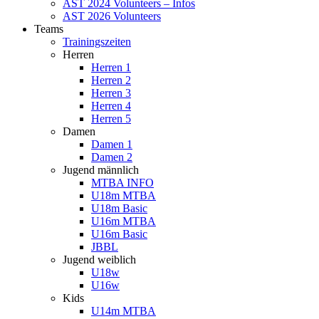
AST 2024 Volunteers – Infos
AST 2026 Volunteers
Teams
Trainingszeiten
Herren
Herren 1
Herren 2
Herren 3
Herren 4
Herren 5
Damen
Damen 1
Damen 2
Jugend männlich
MTBA INFO
U18m MTBA
U18m Basic
U16m MTBA
U16m Basic
JBBL
Jugend weiblich
U18w
U16w
Kids
U14m MTBA