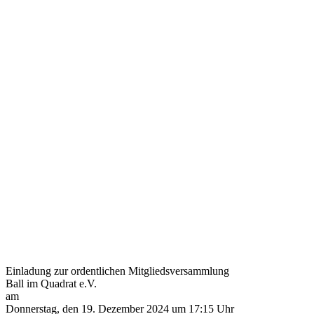
Dez.
2024
Einladung
zur
ordentlichen
Mitgliedsversammlung
Ball im
Quadrat
e.V.
10.12.2024
Einladung zur ordentlichen Mitgliedsversammlung
Ball im Quadrat e.V.
am
Donnerstag, den 19. Dezember 2024 um 17:15 Uhr