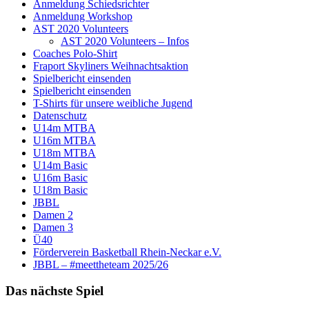
Anmeldung Schiedsrichter
Anmeldung Workshop
AST 2020 Volunteers
AST 2020 Volunteers – Infos
Coaches Polo-Shirt
Fraport Skyliners Weihnachtsaktion
Spielbericht einsenden
Spielbericht einsenden
T-Shirts für unsere weibliche Jugend
Datenschutz
U14m MTBA
U16m MTBA
U18m MTBA
U14m Basic
U16m Basic
U18m Basic
JBBL
Damen 2
Damen 3
Ü40
Förderverein Basketball Rhein-Neckar e.V.
JBBL – #meettheteam 2025/26
Das nächste Spiel