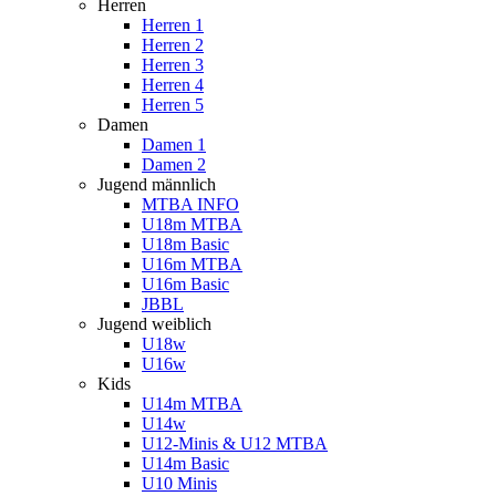
Herren
Herren 1
Herren 2
Herren 3
Herren 4
Herren 5
Damen
Damen 1
Damen 2
Jugend männlich
MTBA INFO
U18m MTBA
U18m Basic
U16m MTBA
U16m Basic
JBBL
Jugend weiblich
U18w
U16w
Kids
U14m MTBA
U14w
U12-Minis & U12 MTBA
U14m Basic
U10 Minis