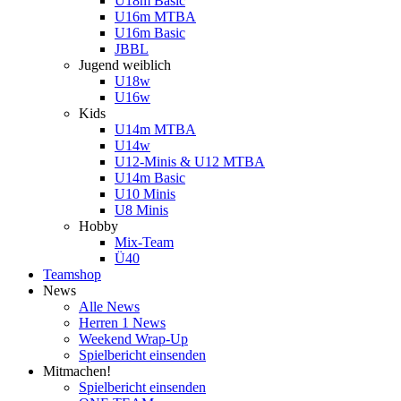
U18m Basic
U16m MTBA
U16m Basic
JBBL
Jugend weiblich
U18w
U16w
Kids
U14m MTBA
U14w
U12-Minis & U12 MTBA
U14m Basic
U10 Minis
U8 Minis
Hobby
Mix-Team
Ü40
Teamshop
News
Alle News
Herren 1 News
Weekend Wrap-Up
Spielbericht einsenden
Mitmachen!
Spielbericht einsenden