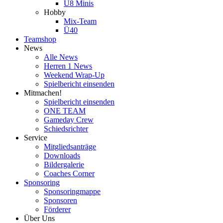
U8 Minis
Hobby
Mix-Team
Ü40
Teamshop
News
Alle News
Herren 1 News
Weekend Wrap-Up
Spielbericht einsenden
Mitmachen!
Spielbericht einsenden
ONE TEAM
Gameday Crew
Schiedsrichter
Service
Mitgliedsanträge
Downloads
Bildergalerie
Coaches Corner
Sponsoring
Sponsoringmappe
Sponsoren
Förderer
Über Uns