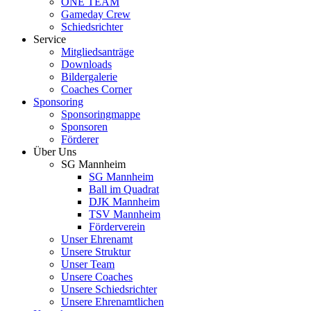
ONE TEAM
Gameday Crew
Schiedsrichter
Service
Mitgliedsanträge
Downloads
Bildergalerie
Coaches Corner
Sponsoring
Sponsoringmappe
Sponsoren
Förderer
Über Uns
SG Mannheim
SG Mannheim
Ball im Quadrat
DJK Mannheim
TSV Mannheim
Förderverein
Unser Ehrenamt
Unsere Struktur
Unser Team
Unsere Coaches
Unsere Schiedsrichter
Unsere Ehrenamtlichen