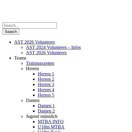
AST 2026 Volunteers
AST 2024 Volunteers – Infos
AST 2026 Volunteers
Teams
Trainingszeiten
Herren
Herren 1
Herren 2
Herren 3
Herren 4
Herren 5
Damen
Damen 1
Damen 2
Jugend männlich
MTBA INFO
U18m MTBA