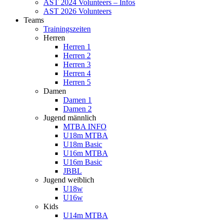
AST 2024 Volunteers – Infos
AST 2026 Volunteers
Teams
Trainingszeiten
Herren
Herren 1
Herren 2
Herren 3
Herren 4
Herren 5
Damen
Damen 1
Damen 2
Jugend männlich
MTBA INFO
U18m MTBA
U18m Basic
U16m MTBA
U16m Basic
JBBL
Jugend weiblich
U18w
U16w
Kids
U14m MTBA