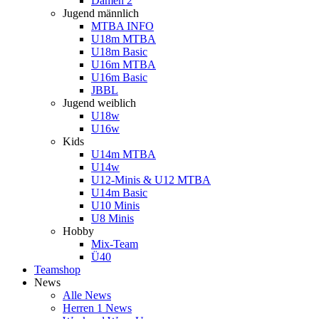
Damen 2
Jugend männlich
MTBA INFO
U18m MTBA
U18m Basic
U16m MTBA
U16m Basic
JBBL
Jugend weiblich
U18w
U16w
Kids
U14m MTBA
U14w
U12-Minis & U12 MTBA
U14m Basic
U10 Minis
U8 Minis
Hobby
Mix-Team
Ü40
Teamshop
News
Alle News
Herren 1 News