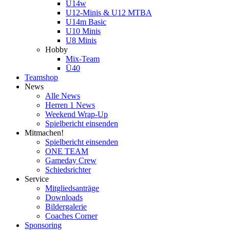
U14w
U12-Minis & U12 MTBA
U14m Basic
U10 Minis
U8 Minis
Hobby
Mix-Team
Ü40
Teamshop
News
Alle News
Herren 1 News
Weekend Wrap-Up
Spielbericht einsenden
Mitmachen!
Spielbericht einsenden
ONE TEAM
Gameday Crew
Schiedsrichter
Service
Mitgliedsanträge
Downloads
Bildergalerie
Coaches Corner
Sponsoring