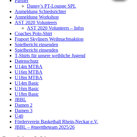
Partner
Danny’s PT-Lounge SPL
Anmeldung Schiedsrichter
Anmeldung Workshop
AST 2020 Volunteers
AST 2020 Volunteers – Infos
Coaches Polo-Shirt
Fraport Skyliners Weihnachtsaktion
Spielbericht einsenden
Spielbericht einsenden
T-Shirts für unsere weibliche Jugend
Datenschutz
U14m MTBA
U16m MTBA
U18m MTBA
U14m Basic
U16m Basic
U18m Basic
JBBL
Damen 2
Damen 3
Ü40
Förderverein Basketball Rhein-Neckar e.V.
JBBL – #meettheteam 2025/26