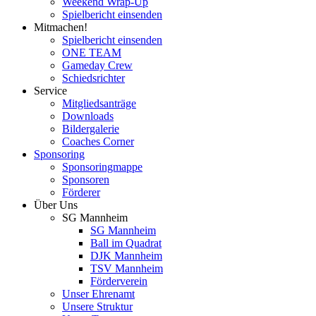
Weekend Wrap-Up
Spielbericht einsenden
Mitmachen!
Spielbericht einsenden
ONE TEAM
Gameday Crew
Schiedsrichter
Service
Mitgliedsanträge
Downloads
Bildergalerie
Coaches Corner
Sponsoring
Sponsoringmappe
Sponsoren
Förderer
Über Uns
SG Mannheim
SG Mannheim
Ball im Quadrat
DJK Mannheim
TSV Mannheim
Förderverein
Unser Ehrenamt
Unsere Struktur