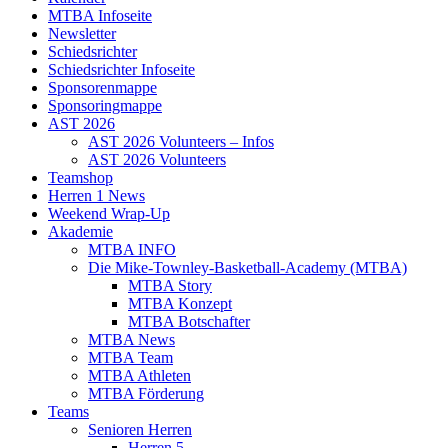
MTBA Infoseite
Newsletter
Schiedsrichter
Schiedsrichter Infoseite
Sponsorenmappe
Sponsoringmappe
AST 2026
AST 2026 Volunteers – Infos
AST 2026 Volunteers
Teamshop
Herren 1 News
Weekend Wrap-Up
Akademie
MTBA INFO
Die Mike-Townley-Basketball-Academy (MTBA)
MTBA Story
MTBA Konzept
MTBA Botschafter
MTBA News
MTBA Team
MTBA Athleten
MTBA Förderung
Teams
Senioren Herren
Herren 5