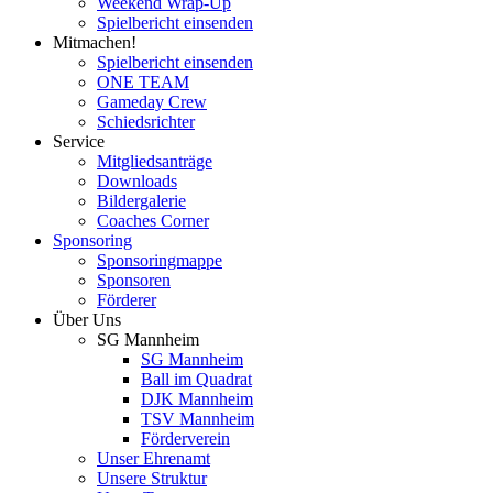
Weekend Wrap-Up
Spielbericht einsenden
Mitmachen!
Spielbericht einsenden
ONE TEAM
Gameday Crew
Schiedsrichter
Service
Mitgliedsanträge
Downloads
Bildergalerie
Coaches Corner
Sponsoring
Sponsoringmappe
Sponsoren
Förderer
Über Uns
SG Mannheim
SG Mannheim
Ball im Quadrat
DJK Mannheim
TSV Mannheim
Förderverein
Unser Ehrenamt
Unsere Struktur