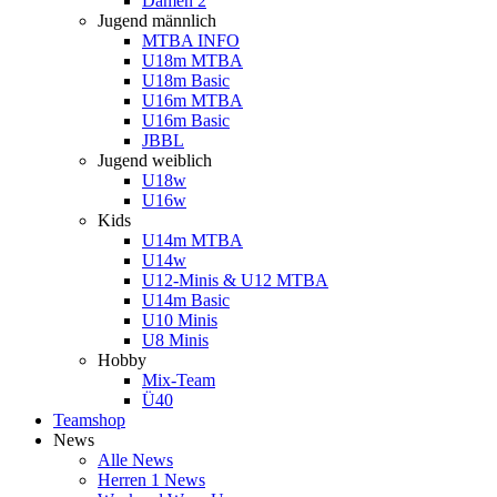
Damen 2
Jugend männlich
MTBA INFO
U18m MTBA
U18m Basic
U16m MTBA
U16m Basic
JBBL
Jugend weiblich
U18w
U16w
Kids
U14m MTBA
U14w
U12-Minis & U12 MTBA
U14m Basic
U10 Minis
U8 Minis
Hobby
Mix-Team
Ü40
Teamshop
News
Alle News
Herren 1 News