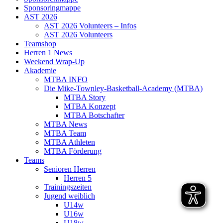
Sponsoringmappe
AST 2026
AST 2026 Volunteers – Infos
AST 2026 Volunteers
Teamshop
Herren 1 News
Weekend Wrap-Up
Akademie
MTBA INFO
Die Mike-Townley-Basketball-Academy (MTBA)
MTBA Story
MTBA Konzept
MTBA Botschafter
MTBA News
MTBA Team
MTBA Athleten
MTBA Förderung
Teams
Senioren Herren
Herren 5
Trainingszeiten
Jugend weiblich
U14w
U16w
U18w