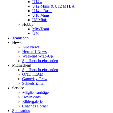
U14w
U12-Minis & U12 MTBA
U14m Basic
U10 Minis
U8 Minis
Hobby
Mix-Team
Ü40
Teamshop
News
Alle News
Herren 1 News
Weekend Wrap-Up
Spielbericht einsenden
Mitmachen!
Spielbericht einsenden
ONE TEAM
Gameday Crew
Schiedsrichter
Service
Mitgliedsanträge
Downloads
Bildergalerie
Coaches Corner
Sponsoring