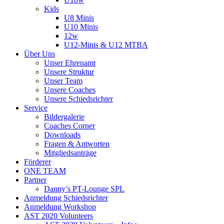
Kids
U8 Minis
U10 Minis
12w
U12-Minis & U12 MTBA
Über Uns
Unser Ehrenamt
Unsere Struktur
Unser Team
Unsere Coaches
Unsere Schiedsrichter
Service
Bildergalerie
Coaches Corner
Downloads
Fragen & Antworten
Mitgliedsanträge
Förderer
ONE TEAM
Partner
Danny’s PT-Lounge SPL
Anmeldung Schiedsrichter
Anmeldung Workshop
AST 2020 Volunteers