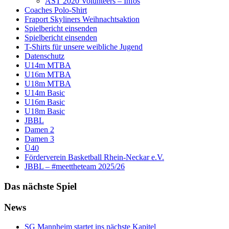
AST 2020 Volunteers – Infos
Coaches Polo-Shirt
Fraport Skyliners Weihnachtsaktion
Spielbericht einsenden
Spielbericht einsenden
T-Shirts für unsere weibliche Jugend
Datenschutz
U14m MTBA
U16m MTBA
U18m MTBA
U14m Basic
U16m Basic
U18m Basic
JBBL
Damen 2
Damen 3
Ü40
Förderverein Basketball Rhein-Neckar e.V.
JBBL – #meettheteam 2025/26
Das nächste Spiel
News
SG Mannheim startet ins nächste Kapitel