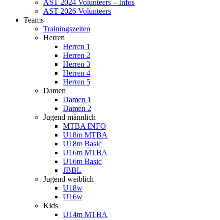
AST 2024 Volunteers – Infos
AST 2026 Volunteers
Teams
Trainingszeiten
Herren
Herren 1
Herren 2
Herren 3
Herren 4
Herren 5
Damen
Damen 1
Damen 2
Jugend männlich
MTBA INFO
U18m MTBA
U18m Basic
U16m MTBA
U16m Basic
JBBL
Jugend weiblich
U18w
U16w
Kids
U14m MTBA