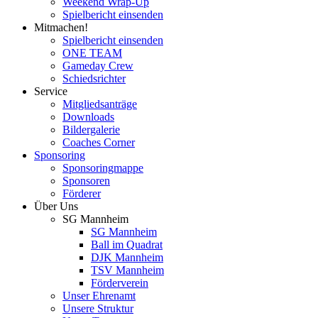
Weekend Wrap-Up
Spielbericht einsenden
Mitmachen!
Spielbericht einsenden
ONE TEAM
Gameday Crew
Schiedsrichter
Service
Mitgliedsanträge
Downloads
Bildergalerie
Coaches Corner
Sponsoring
Sponsoringmappe
Sponsoren
Förderer
Über Uns
SG Mannheim
SG Mannheim
Ball im Quadrat
DJK Mannheim
TSV Mannheim
Förderverein
Unser Ehrenamt
Unsere Struktur