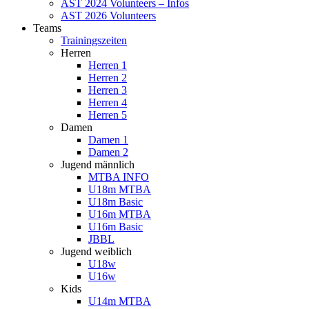
AST 2024 Volunteers – Infos
AST 2026 Volunteers
Teams
Trainingszeiten
Herren
Herren 1
Herren 2
Herren 3
Herren 4
Herren 5
Damen
Damen 1
Damen 2
Jugend männlich
MTBA INFO
U18m MTBA
U18m Basic
U16m MTBA
U16m Basic
JBBL
Jugend weiblich
U18w
U16w
Kids
U14m MTBA