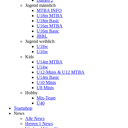
Damen 2
Jugend männlich
MTBA INFO
U18m MTBA
U18m Basic
U16m MTBA
U16m Basic
JBBL
Jugend weiblich
U18w
U16w
Kids
U14m MTBA
U14w
U12-Minis & U12 MTBA
U14m Basic
U10 Minis
U8 Minis
Hobby
Mix-Team
Ü40
Teamshop
News
Alle News
Herren 1 News