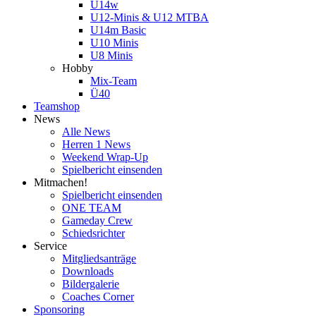
U14w
U12-Minis & U12 MTBA
U14m Basic
U10 Minis
U8 Minis
Hobby
Mix-Team
Ü40
Teamshop
News
Alle News
Herren 1 News
Weekend Wrap-Up
Spielbericht einsenden
Mitmachen!
Spielbericht einsenden
ONE TEAM
Gameday Crew
Schiedsrichter
Service
Mitgliedsanträge
Downloads
Bildergalerie
Coaches Corner
Sponsoring