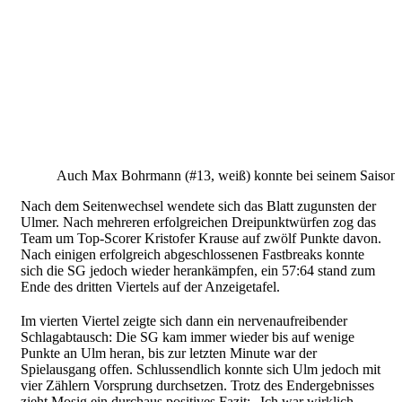
Auch Max Bohrmann (#13, weiß) konnte bei seinem Saisonde
Nach dem Seitenwechsel wendete sich das Blatt zugunsten der
Ulmer. Nach mehreren erfolgreichen Dreipunktwürfen zog das
Team um Top-Scorer Kristofer Krause auf zwölf Punkte davon.
Nach einigen erfolgreich abgeschlossenen Fastbreaks konnte
sich die SG jedoch wieder herankämpfen, ein 57:64 stand zum
Ende des dritten Viertels auf der Anzeigetafel.
Im vierten Viertel zeigte sich dann ein nervenaufreibender
Schlagabtausch: Die SG kam immer wieder bis auf wenige
Punkte an Ulm heran, bis zur letzten Minute war der
Spielausgang offen. Schlussendlich konnte sich Ulm jedoch mit
vier Zählern Vorsprung durchsetzen. Trotz des Endergebnisses
zieht Mosig ein durchaus positives Fazit: „Ich war wirklich