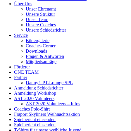
Über Uns
Unser Ehrenamt
Unsere Struktur
Unser Team
Unsere Coaches
Unsere Schiedsrichter
Service
Bildergalerie
Coaches Corner
Downloads
Fragen & Antworten
Mitgliedsanträge
Förderer
ONE TEAM
Partner
Danny’s PT-Lounge SPL
Anmeldung Schiedsrichter
Anmeldung Workshop
AST 2020 Volunteers
AST 2020 Volunteers – Infos
Coaches Polo-Shirt
Fraport Skyliners Weihnachtsaktion
Spielbericht einsenden
Spielbericht einsenden
T-Shirts für unsere weibliche Jugend