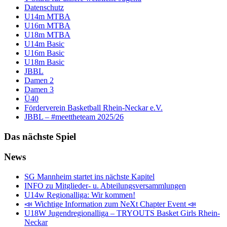
Datenschutz
U14m MTBA
U16m MTBA
U18m MTBA
U14m Basic
U16m Basic
U18m Basic
JBBL
Damen 2
Damen 3
Ü40
Förderverein Basketball Rhein-Neckar e.V.
JBBL – #meettheteam 2025/26
Das nächste Spiel
News
SG Mannheim startet ins nächste Kapitel
INFO zu Mitglieder- u. Abteilungsversammlungen
U14w Regionalliga: Wir kommen!
📣 Wichtige Information zum NeXt Chapter Event 📣
U18W Jugendregionalliga – TRYOUTS Basket Girls Rhein-
Neckar