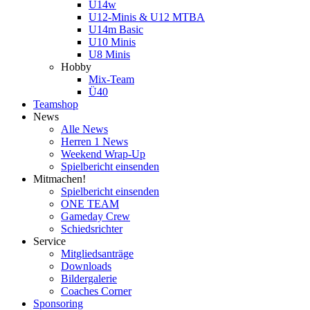
U14w
U12-Minis & U12 MTBA
U14m Basic
U10 Minis
U8 Minis
Hobby
Mix-Team
Ü40
Teamshop
News
Alle News
Herren 1 News
Weekend Wrap-Up
Spielbericht einsenden
Mitmachen!
Spielbericht einsenden
ONE TEAM
Gameday Crew
Schiedsrichter
Service
Mitgliedsanträge
Downloads
Bildergalerie
Coaches Corner
Sponsoring