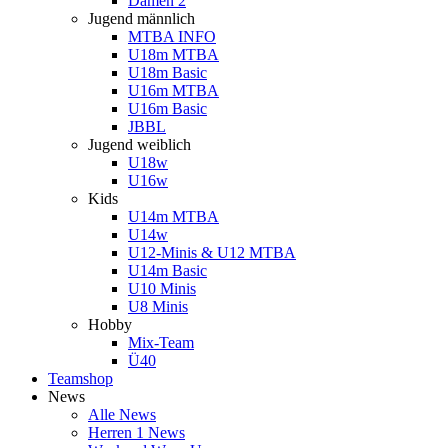
Damen 2
Jugend männlich
MTBA INFO
U18m MTBA
U18m Basic
U16m MTBA
U16m Basic
JBBL
Jugend weiblich
U18w
U16w
Kids
U14m MTBA
U14w
U12-Minis & U12 MTBA
U14m Basic
U10 Minis
U8 Minis
Hobby
Mix-Team
Ü40
Teamshop
News
Alle News
Herren 1 News