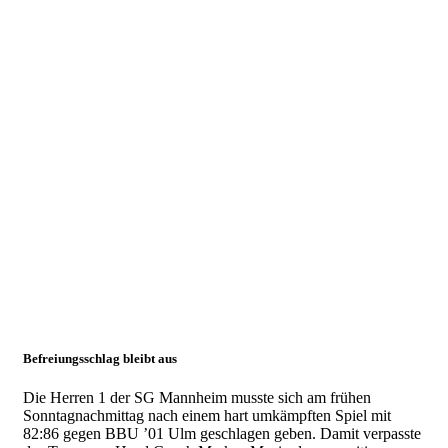
Feb.
2020
Knappe
Niederlage
gegen
Ulm
18.02.2020
Herren 1
Befreiungsschlag bleibt aus
Die Herren 1 der SG Mannheim musste sich am frühen
Sonntagnachmittag nach einem hart umkämpften Spiel mit
82:86 gegen BBU ’01 Ulm geschlagen geben. Damit verpasste