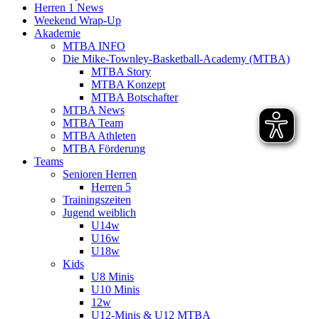
Herren 1 News
Weekend Wrap-Up
Akademie
MTBA INFO
Die Mike-Townley-Basketball-Academy (MTBA)
MTBA Story
MTBA Konzept
MTBA Botschafter
MTBA News
MTBA Team
MTBA Athleten
MTBA Förderung
Teams
Senioren Herren
Herren 5
Trainingszeiten
Jugend weiblich
U14w
U16w
U18w
Kids
U8 Minis
U10 Minis
12w
U12-Minis & U12 MTBA