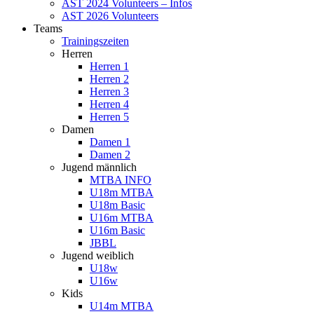
AST 2024 Volunteers – Infos
AST 2026 Volunteers
Teams
Trainingszeiten
Herren
Herren 1
Herren 2
Herren 3
Herren 4
Herren 5
Damen
Damen 1
Damen 2
Jugend männlich
MTBA INFO
U18m MTBA
U18m Basic
U16m MTBA
U16m Basic
JBBL
Jugend weiblich
U18w
U16w
Kids
U14m MTBA