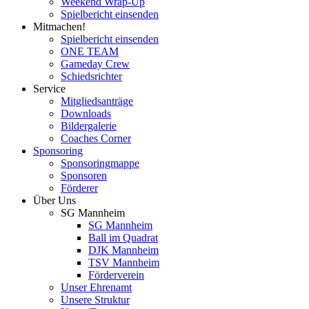
Weekend Wrap-Up
Spielbericht einsenden
Mitmachen!
Spielbericht einsenden
ONE TEAM
Gameday Crew
Schiedsrichter
Service
Mitgliedsanträge
Downloads
Bildergalerie
Coaches Corner
Sponsoring
Sponsoringmappe
Sponsoren
Förderer
Über Uns
SG Mannheim
SG Mannheim
Ball im Quadrat
DJK Mannheim
TSV Mannheim
Förderverein
Unser Ehrenamt
Unsere Struktur