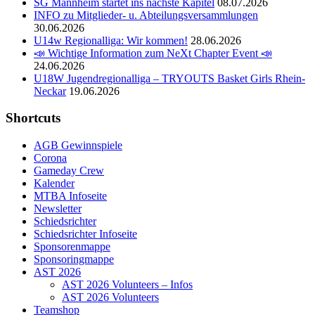
SG Mannheim startet ins nächste Kapitel
08.07.2026
INFO zu Mitglieder- u. Abteilungsversammlungen
30.06.2026
U14w Regionalliga: Wir kommen!
28.06.2026
📣 Wichtige Information zum NeXt Chapter Event 📣
24.06.2026
U18W Jugendregionalliga – TRYOUTS Basket Girls Rhein-
Neckar
19.06.2026
Shortcuts
AGB Gewinnspiele
Corona
Gameday Crew
Kalender
MTBA Infoseite
Newsletter
Schiedsrichter
Schiedsrichter Infoseite
Sponsorenmappe
Sponsoringmappe
AST 2026
AST 2026 Volunteers – Infos
AST 2026 Volunteers
Teamshop