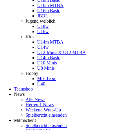
U18m Basic
U16m MTBA
U16m Basic
JBBL
Jugend weiblich
U18w
U16w
Kids
U14m MTBA
U14w
U12-Minis & U12 MTBA
U14m Basic
U10 Minis
U8 Minis
Hobby
Mix-Team
Ü40
Teamshop
News
Alle News
Herren 1 News
Weekend Wrap-Up
Spielbericht einsenden
Mitmachen!
Spielbericht einsenden