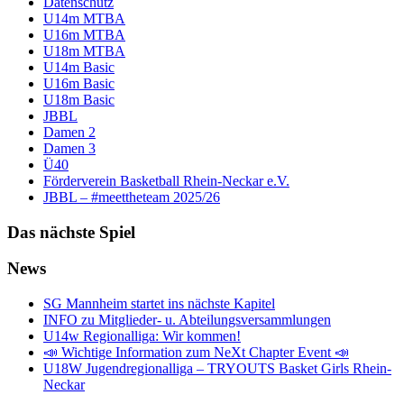
Datenschutz
U14m MTBA
U16m MTBA
U18m MTBA
U14m Basic
U16m Basic
U18m Basic
JBBL
Damen 2
Damen 3
Ü40
Förderverein Basketball Rhein-Neckar e.V.
JBBL – #meettheteam 2025/26
Das nächste Spiel
News
SG Mannheim startet ins nächste Kapitel
INFO zu Mitglieder- u. Abteilungsversammlungen
U14w Regionalliga: Wir kommen!
📣 Wichtige Information zum NeXt Chapter Event 📣
U18W Jugendregionalliga – TRYOUTS Basket Girls Rhein-
Neckar