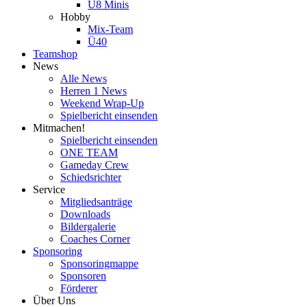
U8 Minis
Hobby
Mix-Team
Ü40
Teamshop
News
Alle News
Herren 1 News
Weekend Wrap-Up
Spielbericht einsenden
Mitmachen!
Spielbericht einsenden
ONE TEAM
Gameday Crew
Schiedsrichter
Service
Mitgliedsanträge
Downloads
Bildergalerie
Coaches Corner
Sponsoring
Sponsoringmappe
Sponsoren
Förderer
Über Uns