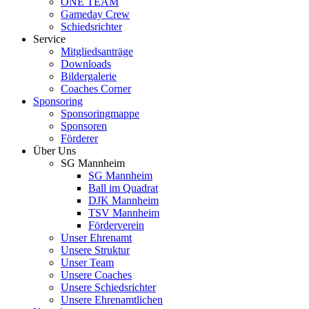
ONE TEAM
Gameday Crew
Schiedsrichter
Service
Mitgliedsanträge
Downloads
Bildergalerie
Coaches Corner
Sponsoring
Sponsoringmappe
Sponsoren
Förderer
Über Uns
SG Mannheim
SG Mannheim
Ball im Quadrat
DJK Mannheim
TSV Mannheim
Förderverein
Unser Ehrenamt
Unsere Struktur
Unser Team
Unsere Coaches
Unsere Schiedsrichter
Unsere Ehrenamtlichen