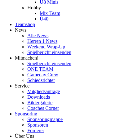
U8 Minis
Hobby
Mix-Team
Ü40
Teamshop
News
Alle News
Herren 1 News
Weekend Wrap-Up
Spielbericht einsenden
Mitmachen!
Spielbericht einsenden
ONE TEAM
Gameday Crew
Schiedsrichter
Service
Mitgliedsanträge
Downloads
Bildergalerie
Coaches Corner
Sponsoring
Sponsoringmappe
Sponsoren
Förderer
Über Uns