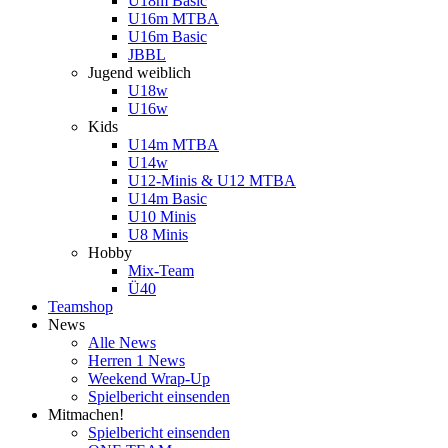
U18m Basic
U16m MTBA
U16m Basic
JBBL
Jugend weiblich
U18w
U16w
Kids
U14m MTBA
U14w
U12-Minis & U12 MTBA
U14m Basic
U10 Minis
U8 Minis
Hobby
Mix-Team
Ü40
Teamshop
News
Alle News
Herren 1 News
Weekend Wrap-Up
Spielbericht einsenden
Mitmachen!
Spielbericht einsenden