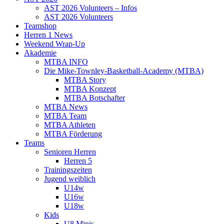
AST 2026 Volunteers – Infos
AST 2026 Volunteers
Teamshop
Herren 1 News
Weekend Wrap-Up
Akademie
MTBA INFO
Die Mike-Townley-Basketball-Academy (MTBA)
MTBA Story
MTBA Konzept
MTBA Botschafter
MTBA News
MTBA Team
MTBA Athleten
MTBA Förderung
Teams
Senioren Herren
Herren 5
Trainingszeiten
Jugend weiblich
U14w
U16w
U18w
Kids
U8 Minis