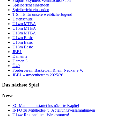
Fraport Skyliners Weihnachtsaktion
Spielbericht einsenden
Spielbericht einsenden
T-Shirts für unsere weibliche Jugend
Datenschutz
U14m MTBA
U16m MTBA
U18m MTBA
U14m Basic
U16m Basic
U18m Basic
JBBL
Damen 2
Damen 3
Ü40
Förderverein Basketball Rhein-Neckar e.V.
JBBL – #meettheteam 2025/26
Das nächste Spiel
News
SG Mannheim startet ins nächste Kapitel
INFO zu Mitglieder- u. Abteilungsversammlungen
U14w Regionalliga: Wir kommen!