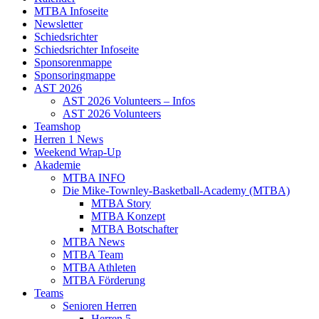
MTBA Infoseite
Newsletter
Schiedsrichter
Schiedsrichter Infoseite
Sponsorenmappe
Sponsoringmappe
AST 2026
AST 2026 Volunteers – Infos
AST 2026 Volunteers
Teamshop
Herren 1 News
Weekend Wrap-Up
Akademie
MTBA INFO
Die Mike-Townley-Basketball-Academy (MTBA)
MTBA Story
MTBA Konzept
MTBA Botschafter
MTBA News
MTBA Team
MTBA Athleten
MTBA Förderung
Teams
Senioren Herren
Herren 5