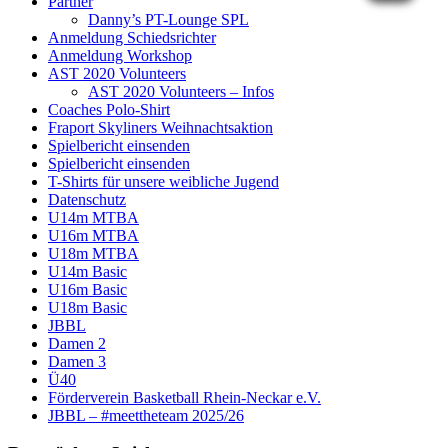
Partner
Danny’s PT-Lounge SPL
Anmeldung Schiedsrichter
Anmeldung Workshop
AST 2020 Volunteers
AST 2020 Volunteers – Infos
Coaches Polo-Shirt
Fraport Skyliners Weihnachtsaktion
Spielbericht einsenden
Spielbericht einsenden
T-Shirts für unsere weibliche Jugend
Datenschutz
U14m MTBA
U16m MTBA
U18m MTBA
U14m Basic
U16m Basic
U18m Basic
JBBL
Damen 2
Damen 3
Ü40
Förderverein Basketball Rhein-Neckar e.V.
JBBL – #meettheteam 2025/26