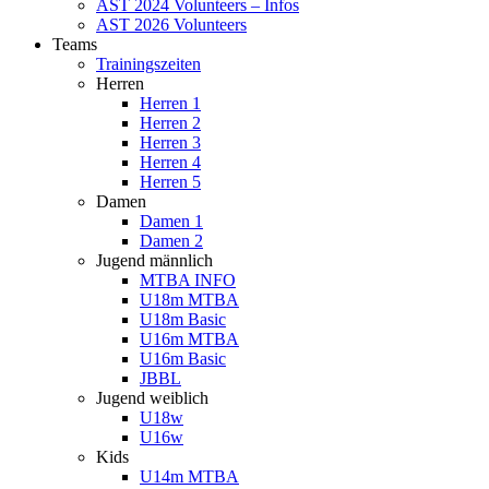
AST 2024 Volunteers – Infos
AST 2026 Volunteers
Teams
Trainingszeiten
Herren
Herren 1
Herren 2
Herren 3
Herren 4
Herren 5
Damen
Damen 1
Damen 2
Jugend männlich
MTBA INFO
U18m MTBA
U18m Basic
U16m MTBA
U16m Basic
JBBL
Jugend weiblich
U18w
U16w
Kids
U14m MTBA