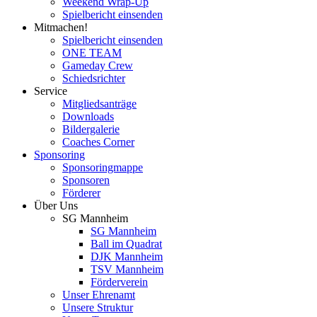
Weekend Wrap-Up
Spielbericht einsenden
Mitmachen!
Spielbericht einsenden
ONE TEAM
Gameday Crew
Schiedsrichter
Service
Mitgliedsanträge
Downloads
Bildergalerie
Coaches Corner
Sponsoring
Sponsoringmappe
Sponsoren
Förderer
Über Uns
SG Mannheim
SG Mannheim
Ball im Quadrat
DJK Mannheim
TSV Mannheim
Förderverein
Unser Ehrenamt
Unsere Struktur