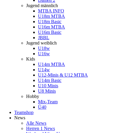
Damen 2
Jugend männlich
MTBA INFO
U18m MTBA
U18m Basic
U16m MTBA
U16m Basic
JBBL
Jugend weiblich
U18w
U16w
Kids
U14m MTBA
U14w
U12-Minis & U12 MTBA
U14m Basic
U10 Minis
U8 Minis
Hobby
Mix-Team
Ü40
Teamshop
News
Alle News
Herren 1 News