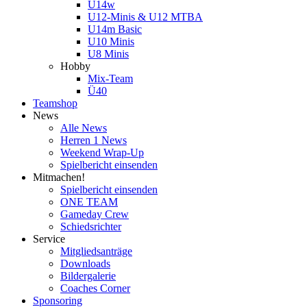
U14w
U12-Minis & U12 MTBA
U14m Basic
U10 Minis
U8 Minis
Hobby
Mix-Team
Ü40
Teamshop
News
Alle News
Herren 1 News
Weekend Wrap-Up
Spielbericht einsenden
Mitmachen!
Spielbericht einsenden
ONE TEAM
Gameday Crew
Schiedsrichter
Service
Mitgliedsanträge
Downloads
Bildergalerie
Coaches Corner
Sponsoring