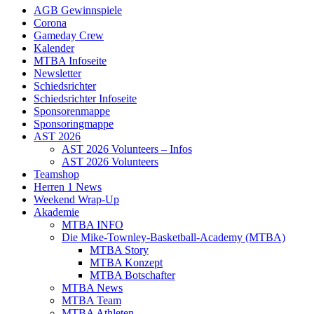
AGB Gewinnspiele
Corona
Gameday Crew
Kalender
MTBA Infoseite
Newsletter
Schiedsrichter
Schiedsrichter Infoseite
Sponsorenmappe
Sponsoringmappe
AST 2026
AST 2026 Volunteers – Infos
AST 2026 Volunteers
Teamshop
Herren 1 News
Weekend Wrap-Up
Akademie
MTBA INFO
Die Mike-Townley-Basketball-Academy (MTBA)
MTBA Story
MTBA Konzept
MTBA Botschafter
MTBA News
MTBA Team
MTBA Athleten