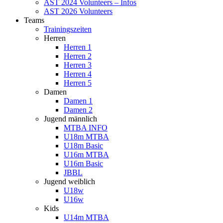
AST 2024 Volunteers – Infos
AST 2026 Volunteers
Teams
Trainingszeiten
Herren
Herren 1
Herren 2
Herren 3
Herren 4
Herren 5
Damen
Damen 1
Damen 2
Jugend männlich
MTBA INFO
U18m MTBA
U18m Basic
U16m MTBA
U16m Basic
JBBL
Jugend weiblich
U18w
U16w
Kids
U14m MTBA