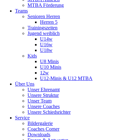
MTBA Förderung
Teams
Senioren Herren
Herren 5
Trainingszeiten
Jugend weiblich
U14w
U16w
U18w
Kids
U8 Minis
U10 Minis
12w
U12-Minis & U12 MTBA
Über Uns
Unser Ehrenamt
Unsere Struktur
Unser Team
Unsere Coaches
Unsere Schiedsrichter
Service
Bildergalerie
Coaches Corner
Downloads