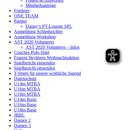
Fragen & Antworten
Mitgliedsanträge
Förderer
ONE TEAM
Partner
Danny’s PT-Lounge SPL
Anmeldung Schiedsrichter
Anmeldung Workshop
AST 2020 Volunteers
AST 2020 Volunteers – Infos
Coaches Polo-Shirt
Fraport Skyliners Weihnachtsaktion
Spielbericht einsenden
Spielbericht einsenden
T-Shirts für unsere weibliche Jugend
Datenschutz
U14m MTBA
U16m MTBA
U18m MTBA
U14m Basic
U16m Basic
U18m Basic
JBBL
Damen 2
Damen 3