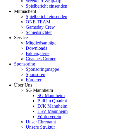
Weekend Wrap-Up
Spielbericht einsenden
Mitmachen!
Spielbericht einsenden
ONE TEAM
Gameday Crew
Schiedsrichter
Service
Mitgliedsanträge
Downloads
Bildergalerie
Coaches Corner
Sponsoring
Sponsoringmappe
Sponsoren
Förderer
Über Uns
SG Mannheim
SG Mannheim
Ball im Quadrat
DJK Mannheim
TSV Mannheim
Förderverein
Unser Ehrenamt
Unsere Struktur