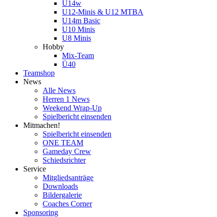
U14w
U12-Minis & U12 MTBA
U14m Basic
U10 Minis
U8 Minis
Hobby
Mix-Team
Ü40
Teamshop
News
Alle News
Herren 1 News
Weekend Wrap-Up
Spielbericht einsenden
Mitmachen!
Spielbericht einsenden
ONE TEAM
Gameday Crew
Schiedsrichter
Service
Mitgliedsanträge
Downloads
Bildergalerie
Coaches Corner
Sponsoring