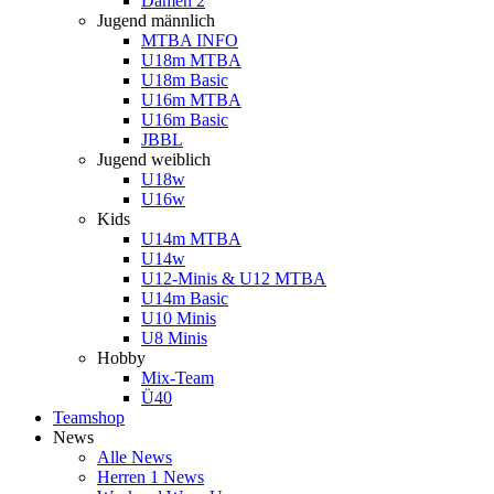
Damen 2
Jugend männlich
MTBA INFO
U18m MTBA
U18m Basic
U16m MTBA
U16m Basic
JBBL
Jugend weiblich
U18w
U16w
Kids
U14m MTBA
U14w
U12-Minis & U12 MTBA
U14m Basic
U10 Minis
U8 Minis
Hobby
Mix-Team
Ü40
Teamshop
News
Alle News
Herren 1 News