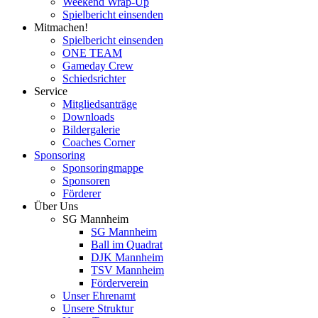
Weekend Wrap-Up
Spielbericht einsenden
Mitmachen!
Spielbericht einsenden
ONE TEAM
Gameday Crew
Schiedsrichter
Service
Mitgliedsanträge
Downloads
Bildergalerie
Coaches Corner
Sponsoring
Sponsoringmappe
Sponsoren
Förderer
Über Uns
SG Mannheim
SG Mannheim
Ball im Quadrat
DJK Mannheim
TSV Mannheim
Förderverein
Unser Ehrenamt
Unsere Struktur