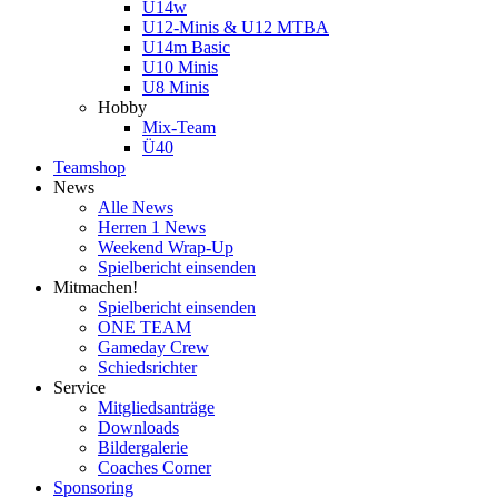
U14w
U12-Minis & U12 MTBA
U14m Basic
U10 Minis
U8 Minis
Hobby
Mix-Team
Ü40
Teamshop
News
Alle News
Herren 1 News
Weekend Wrap-Up
Spielbericht einsenden
Mitmachen!
Spielbericht einsenden
ONE TEAM
Gameday Crew
Schiedsrichter
Service
Mitgliedsanträge
Downloads
Bildergalerie
Coaches Corner
Sponsoring