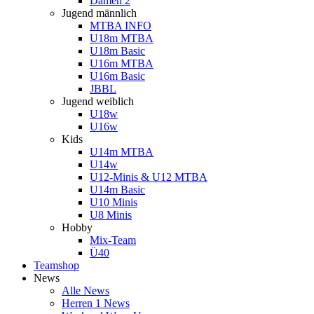
Damen 2
Jugend männlich
MTBA INFO
U18m MTBA
U18m Basic
U16m MTBA
U16m Basic
JBBL
Jugend weiblich
U18w
U16w
Kids
U14m MTBA
U14w
U12-Minis & U12 MTBA
U14m Basic
U10 Minis
U8 Minis
Hobby
Mix-Team
Ü40
Teamshop
News
Alle News
Herren 1 News