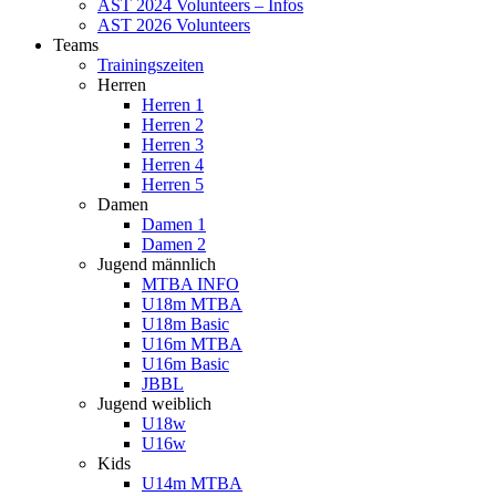
AST 2024 Volunteers – Infos
AST 2026 Volunteers
Teams
Trainingszeiten
Herren
Herren 1
Herren 2
Herren 3
Herren 4
Herren 5
Damen
Damen 1
Damen 2
Jugend männlich
MTBA INFO
U18m MTBA
U18m Basic
U16m MTBA
U16m Basic
JBBL
Jugend weiblich
U18w
U16w
Kids
U14m MTBA