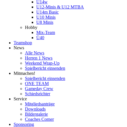
U14w
U12-Minis & U12 MTBA
U14m Basic
U10 Minis
U8 Minis
Hobby
Mix-Team
Ü40
Teamshop
News
Alle News
Herren 1 News
Weekend Wrap-Up
Spielbericht einsenden
Mitmachen!
Spielbericht einsenden
ONE TEAM
Gameday Crew
Schiedsrichter
Service
Mitgliedsanträge
Downloads
Bildergalerie
Coaches Corner
Sponsoring