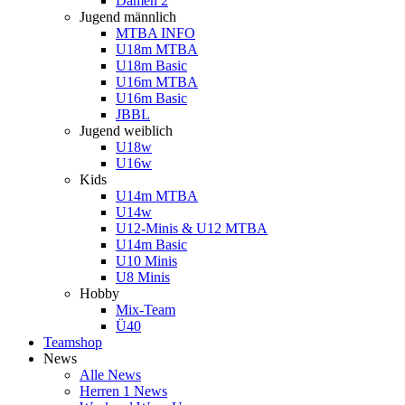
Damen 2
Jugend männlich
MTBA INFO
U18m MTBA
U18m Basic
U16m MTBA
U16m Basic
JBBL
Jugend weiblich
U18w
U16w
Kids
U14m MTBA
U14w
U12-Minis & U12 MTBA
U14m Basic
U10 Minis
U8 Minis
Hobby
Mix-Team
Ü40
Teamshop
News
Alle News
Herren 1 News