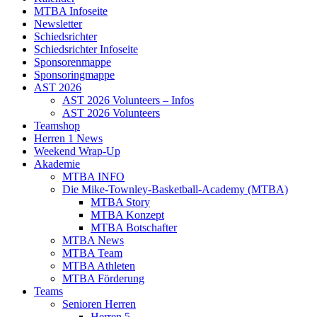
MTBA Infoseite
Newsletter
Schiedsrichter
Schiedsrichter Infoseite
Sponsorenmappe
Sponsoringmappe
AST 2026
AST 2026 Volunteers – Infos
AST 2026 Volunteers
Teamshop
Herren 1 News
Weekend Wrap-Up
Akademie
MTBA INFO
Die Mike-Townley-Basketball-Academy (MTBA)
MTBA Story
MTBA Konzept
MTBA Botschafter
MTBA News
MTBA Team
MTBA Athleten
MTBA Förderung
Teams
Senioren Herren
Herren 5