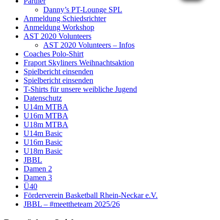
Partner
Danny’s PT-Lounge SPL
Anmeldung Schiedsrichter
Anmeldung Workshop
AST 2020 Volunteers
AST 2020 Volunteers – Infos
Coaches Polo-Shirt
Fraport Skyliners Weihnachtsaktion
Spielbericht einsenden
Spielbericht einsenden
T-Shirts für unsere weibliche Jugend
Datenschutz
U14m MTBA
U16m MTBA
U18m MTBA
U14m Basic
U16m Basic
U18m Basic
JBBL
Damen 2
Damen 3
Ü40
Förderverein Basketball Rhein-Neckar e.V.
JBBL – #meettheteam 2025/26