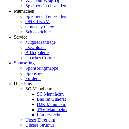
Weekend Wrap-Up
Spielbericht einsenden
Mitmachen!
Spielbericht einsenden
ONE TEAM
Gameday Crew
Schiedsrichter
Service
Mitgliedsanträge
Downloads
Bildergalerie
Coaches Corner
Sponsoring
Sponsoringmappe
Sponsoren
Förderer
Über Uns
SG Mannheim
SG Mannheim
Ball im Quadrat
DJK Mannheim
TSV Mannheim
Förderverein
Unser Ehrenamt
Unsere Struktur