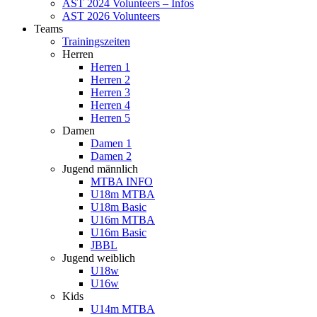
AST 2024 Volunteers – Infos
AST 2026 Volunteers
Teams
Trainingszeiten
Herren
Herren 1
Herren 2
Herren 3
Herren 4
Herren 5
Damen
Damen 1
Damen 2
Jugend männlich
MTBA INFO
U18m MTBA
U18m Basic
U16m MTBA
U16m Basic
JBBL
Jugend weiblich
U18w
U16w
Kids
U14m MTBA