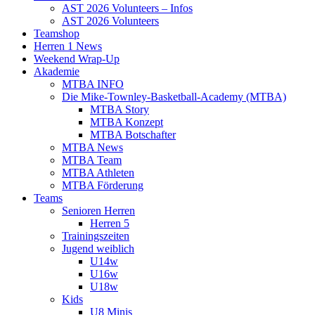
AST 2026 Volunteers – Infos
AST 2026 Volunteers
Teamshop
Herren 1 News
Weekend Wrap-Up
Akademie
MTBA INFO
Die Mike-Townley-Basketball-Academy (MTBA)
MTBA Story
MTBA Konzept
MTBA Botschafter
MTBA News
MTBA Team
MTBA Athleten
MTBA Förderung
Teams
Senioren Herren
Herren 5
Trainingszeiten
Jugend weiblich
U14w
U16w
U18w
Kids
U8 Minis