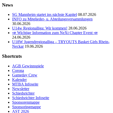
News
SG Mannheim startet ins nächste Kapitel
08.07.2026
INFO zu Mitglieder- u. Abteilungsversammlungen
30.06.2026
U14w Regionalliga: Wir kommen!
28.06.2026
📣 Wichtige Information zum NeXt Chapter Event 📣
24.06.2026
U18W Jugendregionalliga – TRYOUTS Basket Girls Rhein-
Neckar
19.06.2026
Shortcuts
AGB Gewinnspiele
Corona
Gameday Crew
Kalender
MTBA Infoseite
Newsletter
Schiedsrichter
Schiedsrichter Infoseite
Sponsorenmappe
Sponsoringmappe
AST 2026