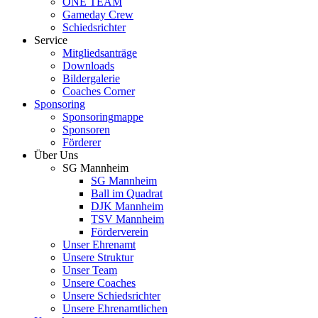
ONE TEAM
Gameday Crew
Schiedsrichter
Service
Mitgliedsanträge
Downloads
Bildergalerie
Coaches Corner
Sponsoring
Sponsoringmappe
Sponsoren
Förderer
Über Uns
SG Mannheim
SG Mannheim
Ball im Quadrat
DJK Mannheim
TSV Mannheim
Förderverein
Unser Ehrenamt
Unsere Struktur
Unser Team
Unsere Coaches
Unsere Schiedsrichter
Unsere Ehrenamtlichen