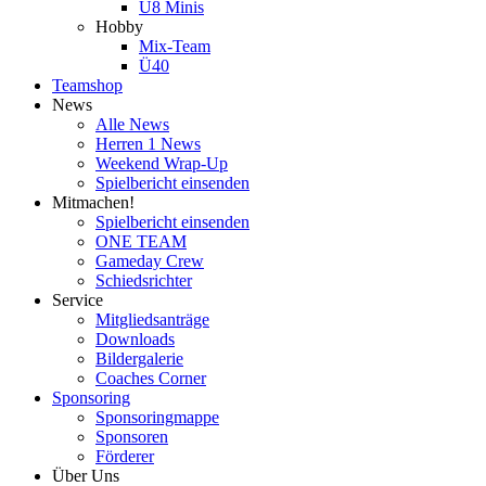
U8 Minis
Hobby
Mix-Team
Ü40
Teamshop
News
Alle News
Herren 1 News
Weekend Wrap-Up
Spielbericht einsenden
Mitmachen!
Spielbericht einsenden
ONE TEAM
Gameday Crew
Schiedsrichter
Service
Mitgliedsanträge
Downloads
Bildergalerie
Coaches Corner
Sponsoring
Sponsoringmappe
Sponsoren
Förderer
Über Uns