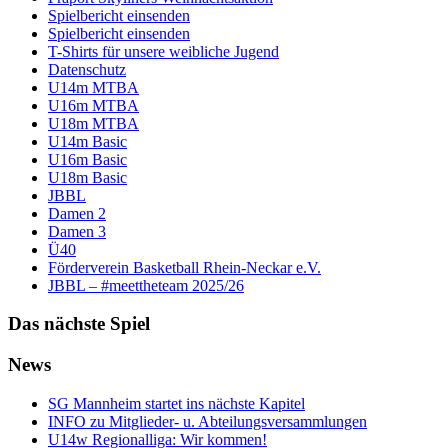
Spielbericht einsenden
Spielbericht einsenden
T-Shirts für unsere weibliche Jugend
Datenschutz
U14m MTBA
U16m MTBA
U18m MTBA
U14m Basic
U16m Basic
U18m Basic
JBBL
Damen 2
Damen 3
Ü40
Förderverein Basketball Rhein-Neckar e.V.
JBBL – #meettheteam 2025/26
Das nächste Spiel
News
SG Mannheim startet ins nächste Kapitel
INFO zu Mitglieder- u. Abteilungsversammlungen
U14w Regionalliga: Wir kommen!