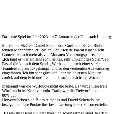
Limburg
10.01.2023
Herren 1
Das erste Spiel im Jahr 2023 am 7. Januar in der Domstadt Limburg.
Mit Daniel McGee, Daniel Medo, Eric Curth und Kevin Bluhm
fehlten Mannheim vier Spieler. Dafür feierte Pascal Klaehn sein
Comeback nach mehr als vier Monaten Verletzungspause.
„Ich fand es war ein sehr schwieriges, sehr umkämpftes Spiel.“, so
Pascal direkt nach dem Spiel. „Wir haben uns mit einer starken
Teamleistung zurückgekämpft und so den verdienten Auswärtssieg
eingefahren. Ich bin sehr glücklich über meine ersten Minuten
zurück auf dem Feld und freue mich auf die nächsten Wochen“.
Insgesamt war die Wurfquote nicht die beste. Es wurde viele freie
Würfe nicht im Korb versenkt. Dafür war die Freiwurfquote mit
80% gut.
Hervorzuheben sind Björn Almenäs und David Scheffels, die
bezogen auf ihre Punkte ihre beste Leistung in der Saison erzielten.
„Es war insgesamt ein intensives und scoringarmes Spiel, bei dem