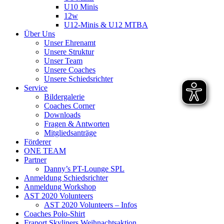
U10 Minis
12w
U12-Minis & U12 MTBA
Über Uns
Unser Ehrenamt
Unsere Struktur
Unser Team
Unsere Coaches
Unsere Schiedsrichter
Service
Bildergalerie
Coaches Corner
Downloads
Fragen & Antworten
Mitgliedsanträge
Förderer
ONE TEAM
Partner
Danny’s PT-Lounge SPL
Anmeldung Schiedsrichter
Anmeldung Workshop
AST 2020 Volunteers
AST 2020 Volunteers – Infos
Coaches Polo-Shirt
Fraport Skyliners Weihnachtsaktion