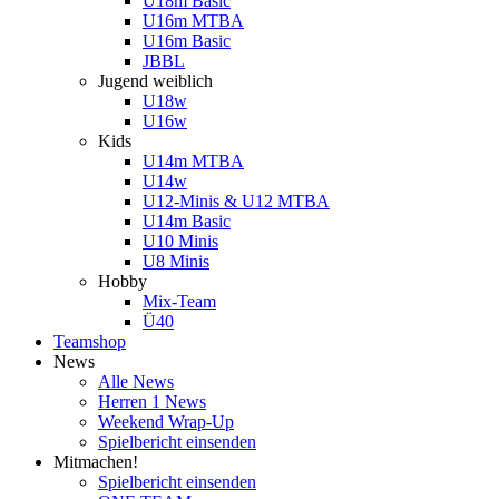
U18m Basic
U16m MTBA
U16m Basic
JBBL
Jugend weiblich
U18w
U16w
Kids
U14m MTBA
U14w
U12-Minis & U12 MTBA
U14m Basic
U10 Minis
U8 Minis
Hobby
Mix-Team
Ü40
Teamshop
News
Alle News
Herren 1 News
Weekend Wrap-Up
Spielbericht einsenden
Mitmachen!
Spielbericht einsenden