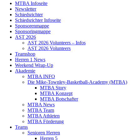
MTBA Infoseite
Newsletter
Schiedsrichter
Schiedsrichter Infoseite
Sponsorenmappe
Sponsoringmappe
AST 2026
AST 2026 Volunteers – Infos
AST 2026 Volunteers
Teamshop
Herren 1 News
Weekend Wrap-Up
Akademie
MTBA INFO
Die Mike-Townley-Basketball-Academy (MTBA)
MTBA Story
MTBA Konzept
MTBA Botschafter
MTBA News
MTBA Team
MTBA Athleten
MTBA Förderung
Teams
Senioren Herren
Herren 5