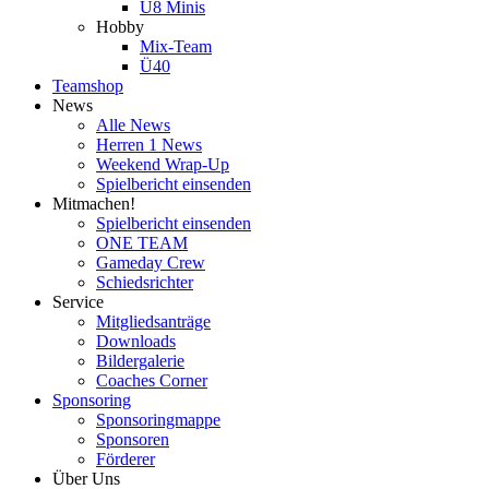
U8 Minis
Hobby
Mix-Team
Ü40
Teamshop
News
Alle News
Herren 1 News
Weekend Wrap-Up
Spielbericht einsenden
Mitmachen!
Spielbericht einsenden
ONE TEAM
Gameday Crew
Schiedsrichter
Service
Mitgliedsanträge
Downloads
Bildergalerie
Coaches Corner
Sponsoring
Sponsoringmappe
Sponsoren
Förderer
Über Uns