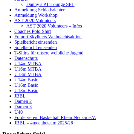
Danny’s PT-Lounge SPL
Anmeldung Schiedsrichter
Anmeldung Workshop
AST 2020 Volunteers
AST 2020 Volunteers – Infos
Coaches Polo-Shirt
Fraport Skyliners Weihnachtsaktion
Spielbericht einsenden
Spielbericht einsenden
T-Shirts für unsere weibliche Jugend
Datenschutz
U14m MTBA
U16m MTBA
U18m MTBA
U14m Basic
U16m Basic
U18m Basic
JBBL
Damen 2
Damen 3
Ü40
Förderverein Basketball Rhein-Neckar e.V.
JBBL – #meettheteam 2025/26