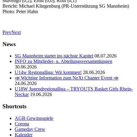
Mavengo (0,2), Ernst (0,0), Roth (0,1)
Bericht: Michael Klingenburg (PR-Unterstützung SG Mannheim)
Photo: Peter Hahn
Prev
Next
News
SG Mannheim startet ins nächste Kapitel
08.07.2026
INFO zu Mitglieder- u. Abteilungsversammlungen
30.06.2026
U14w Regionalliga: Wir kommen!
28.06.2026
📣 Wichtige Information zum NeXt Chapter Event 📣
24.06.2026
U18W Jugendregionalliga – TRYOUTS Basket Girls Rhein-
Neckar
19.06.2026
Shortcuts
AGB Gewinnspiele
Corona
Gameday Crew
Kalender