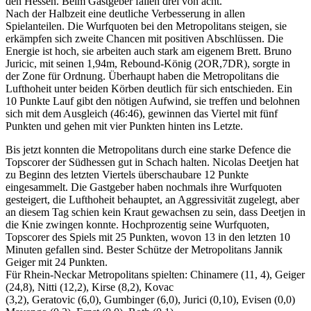
den Hessen. Beim Gastgeber fallen drei von acht.
Nach der Halbzeit eine deutliche Verbesserung in allen
Spielanteilen. Die Wurfquoten bei den Metropolitans steigen, sie
erkämpfen sich zweite Chancen mit positiven Abschlüssen. Die
Energie ist hoch, sie arbeiten auch stark am eigenem Brett. Bruno
Juricic, mit seinen 1,94m, Rebound-König (2OR,7DR), sorgte in
der Zone für Ordnung. Überhaupt haben die Metropolitans die
Lufthoheit unter beiden Körben deutlich für sich entschieden. Ein
10 Punkte Lauf gibt den nötigen Aufwind, sie treffen und belohnen
sich mit dem Ausgleich (46:46), gewinnen das Viertel mit fünf
Punkten und gehen mit vier Punkten hinten ins Letzte.
Bis jetzt konnten die Metropolitans durch eine starke Defence die
Topscorer der Südhessen gut in Schach halten. Nicolas Deetjen hat
zu Beginn des letzten Viertels überschaubare 12 Punkte
eingesammelt. Die Gastgeber haben nochmals ihre Wurfquoten
gesteigert, die Lufthoheit behauptet, an Aggressivität zugelegt, aber
an diesem Tag schien kein Kraut gewachsen zu sein, dass Deetjen in
die Knie zwingen konnte. Hochprozentig seine Wurfquoten,
Topscorer des Spiels mit 25 Punkten, wovon 13 in den letzten 10
Minuten gefallen sind. Bester Schütze der Metropolitans Jannik
Geiger mit 24 Punkten.
Für Rhein-Neckar Metropolitans spielten: Chinamere (11, 4), Geiger
(24,8), Nitti (12,2), Kirse (8,2), Kovac
(3,2), Geratovic (6,0), Gumbinger (6,0), Jurici (0,10), Evisen (0,0)