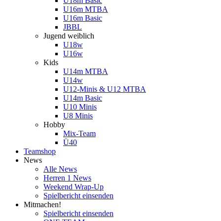
U18m Basic
U16m MTBA
U16m Basic
JBBL
Jugend weiblich
U18w
U16w
Kids
U14m MTBA
U14w
U12-Minis & U12 MTBA
U14m Basic
U10 Minis
U8 Minis
Hobby
Mix-Team
Ü40
Teamshop
News
Alle News
Herren 1 News
Weekend Wrap-Up
Spielbericht einsenden
Mitmachen!
Spielbericht einsenden