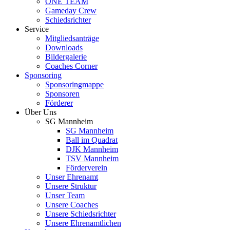
ONE TEAM
Gameday Crew
Schiedsrichter
Service
Mitgliedsanträge
Downloads
Bildergalerie
Coaches Corner
Sponsoring
Sponsoringmappe
Sponsoren
Förderer
Über Uns
SG Mannheim
SG Mannheim
Ball im Quadrat
DJK Mannheim
TSV Mannheim
Förderverein
Unser Ehrenamt
Unsere Struktur
Unser Team
Unsere Coaches
Unsere Schiedsrichter
Unsere Ehrenamtlichen