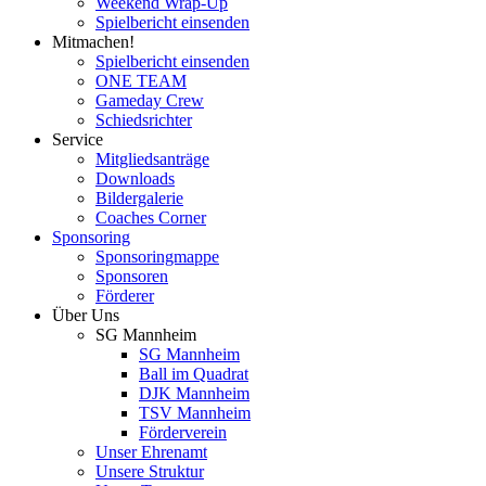
Weekend Wrap-Up
Spielbericht einsenden
Mitmachen!
Spielbericht einsenden
ONE TEAM
Gameday Crew
Schiedsrichter
Service
Mitgliedsanträge
Downloads
Bildergalerie
Coaches Corner
Sponsoring
Sponsoringmappe
Sponsoren
Förderer
Über Uns
SG Mannheim
SG Mannheim
Ball im Quadrat
DJK Mannheim
TSV Mannheim
Förderverein
Unser Ehrenamt
Unsere Struktur