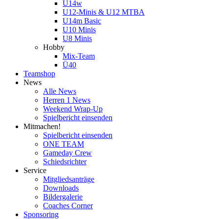
U14w
U12-Minis & U12 MTBA
U14m Basic
U10 Minis
U8 Minis
Hobby
Mix-Team
Ü40
Teamshop
News
Alle News
Herren 1 News
Weekend Wrap-Up
Spielbericht einsenden
Mitmachen!
Spielbericht einsenden
ONE TEAM
Gameday Crew
Schiedsrichter
Service
Mitgliedsanträge
Downloads
Bildergalerie
Coaches Corner
Sponsoring