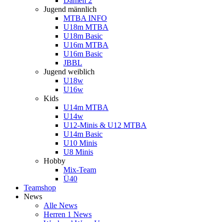
Damen 2
Jugend männlich
MTBA INFO
U18m MTBA
U18m Basic
U16m MTBA
U16m Basic
JBBL
Jugend weiblich
U18w
U16w
Kids
U14m MTBA
U14w
U12-Minis & U12 MTBA
U14m Basic
U10 Minis
U8 Minis
Hobby
Mix-Team
Ü40
Teamshop
News
Alle News
Herren 1 News