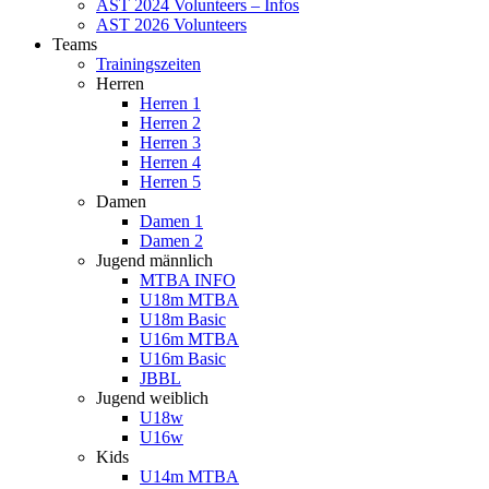
AST 2024 Volunteers – Infos
AST 2026 Volunteers
Teams
Trainingszeiten
Herren
Herren 1
Herren 2
Herren 3
Herren 4
Herren 5
Damen
Damen 1
Damen 2
Jugend männlich
MTBA INFO
U18m MTBA
U18m Basic
U16m MTBA
U16m Basic
JBBL
Jugend weiblich
U18w
U16w
Kids
U14m MTBA