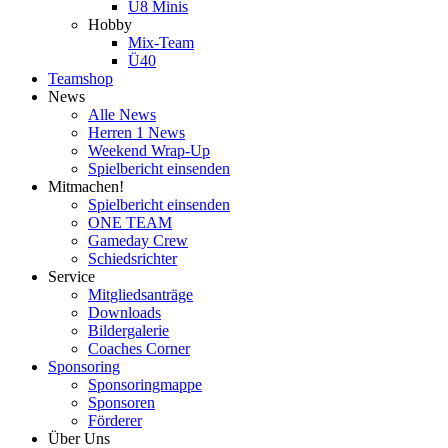
U8 Minis
Hobby
Mix-Team
Ü40
Teamshop
News
Alle News
Herren 1 News
Weekend Wrap-Up
Spielbericht einsenden
Mitmachen!
Spielbericht einsenden
ONE TEAM
Gameday Crew
Schiedsrichter
Service
Mitgliedsanträge
Downloads
Bildergalerie
Coaches Corner
Sponsoring
Sponsoringmappe
Sponsoren
Förderer
Über Uns