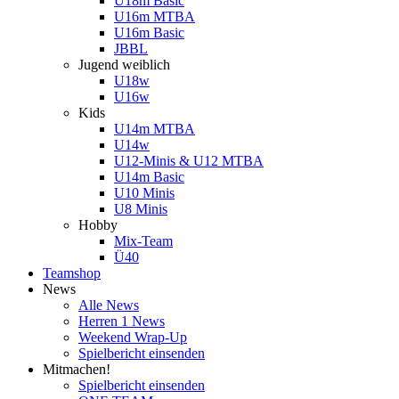
U18m Basic
U16m MTBA
U16m Basic
JBBL
Jugend weiblich
U18w
U16w
Kids
U14m MTBA
U14w
U12-Minis & U12 MTBA
U14m Basic
U10 Minis
U8 Minis
Hobby
Mix-Team
Ü40
Teamshop
News
Alle News
Herren 1 News
Weekend Wrap-Up
Spielbericht einsenden
Mitmachen!
Spielbericht einsenden