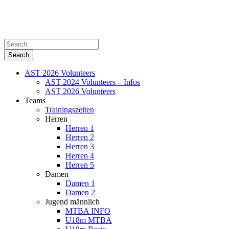
AST 2026 Volunteers
AST 2024 Volunteers – Infos
AST 2026 Volunteers
Teams
Trainingszeiten
Herren
Herren 1
Herren 2
Herren 3
Herren 4
Herren 5
Damen
Damen 1
Damen 2
Jugend männlich
MTBA INFO
U18m MTBA