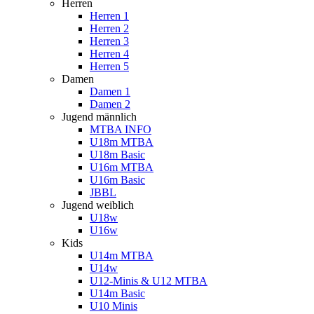
Herren
Herren 1
Herren 2
Herren 3
Herren 4
Herren 5
Damen
Damen 1
Damen 2
Jugend männlich
MTBA INFO
U18m MTBA
U18m Basic
U16m MTBA
U16m Basic
JBBL
Jugend weiblich
U18w
U16w
Kids
U14m MTBA
U14w
U12-Minis & U12 MTBA
U14m Basic
U10 Minis