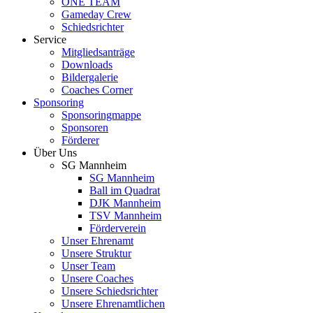
ONE TEAM
Gameday Crew
Schiedsrichter
Service
Mitgliedsanträge
Downloads
Bildergalerie
Coaches Corner
Sponsoring
Sponsoringmappe
Sponsoren
Förderer
Über Uns
SG Mannheim
SG Mannheim
Ball im Quadrat
DJK Mannheim
TSV Mannheim
Förderverein
Unser Ehrenamt
Unsere Struktur
Unser Team
Unsere Coaches
Unsere Schiedsrichter
Unsere Ehrenamtlichen