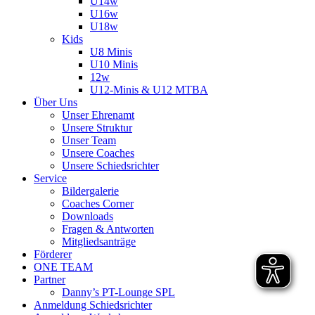
U14w
U16w
U18w
Kids
U8 Minis
U10 Minis
12w
U12-Minis & U12 MTBA
Über Uns
Unser Ehrenamt
Unsere Struktur
Unser Team
Unsere Coaches
Unsere Schiedsrichter
Service
Bildergalerie
Coaches Corner
Downloads
Fragen & Antworten
Mitgliedsanträge
Förderer
ONE TEAM
Partner
Danny’s PT-Lounge SPL
Anmeldung Schiedsrichter