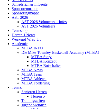
Schiedsrichter Infoseite
Sponsorenmappe
Sponsoringmappe
AST 2026
AST 2026 Volunteers – Infos
AST 2026 Volunteers
Teamshop
Herren 1 News
Weekend Wrap-Up
Akademie
MTBA INFO
Die Mike-Townley-Basketball-Academy (MTBA)
MTBA Story
MTBA Konzept
MTBA Botschafter
MTBA News
MTBA Team
MTBA Athleten
MTBA Förderung
Teams
Senioren Herren
Herren 5
Trainingszeiten
Jugend weiblich