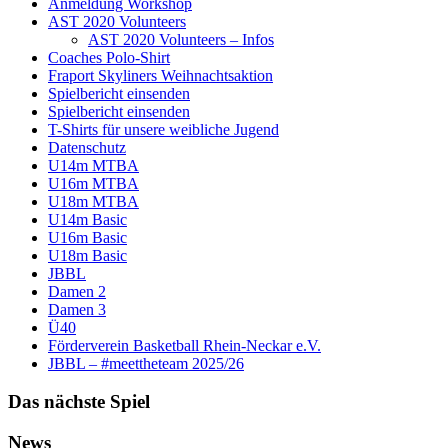
Anmeldung Workshop
AST 2020 Volunteers
AST 2020 Volunteers – Infos
Coaches Polo-Shirt
Fraport Skyliners Weihnachtsaktion
Spielbericht einsenden
Spielbericht einsenden
T-Shirts für unsere weibliche Jugend
Datenschutz
U14m MTBA
U16m MTBA
U18m MTBA
U14m Basic
U16m Basic
U18m Basic
JBBL
Damen 2
Damen 3
Ü40
Förderverein Basketball Rhein-Neckar e.V.
JBBL – #meettheteam 2025/26
Das nächste Spiel
News