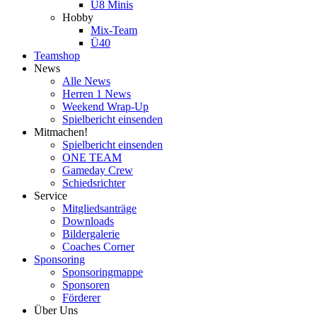
U8 Minis
Hobby
Mix-Team
Ü40
Teamshop
News
Alle News
Herren 1 News
Weekend Wrap-Up
Spielbericht einsenden
Mitmachen!
Spielbericht einsenden
ONE TEAM
Gameday Crew
Schiedsrichter
Service
Mitgliedsanträge
Downloads
Bildergalerie
Coaches Corner
Sponsoring
Sponsoringmappe
Sponsoren
Förderer
Über Uns