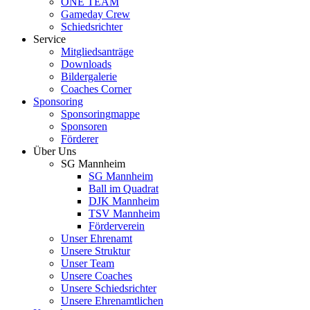
ONE TEAM
Gameday Crew
Schiedsrichter
Service
Mitgliedsanträge
Downloads
Bildergalerie
Coaches Corner
Sponsoring
Sponsoringmappe
Sponsoren
Förderer
Über Uns
SG Mannheim
SG Mannheim
Ball im Quadrat
DJK Mannheim
TSV Mannheim
Förderverein
Unser Ehrenamt
Unsere Struktur
Unser Team
Unsere Coaches
Unsere Schiedsrichter
Unsere Ehrenamtlichen