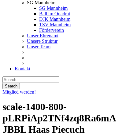
SG Mannheim
SG Mannheim
Ball im Quadrat
DJK Mannheim
TSV Mannheim
Förderverein
Unser Ehrenamt
Unsere Struktur
Unser Team
Kontakt
Mitglied werden!
scale-1400-800-
pLRPiAp2TNf4zq8Ra6mA
JBBL Haas Piecuch