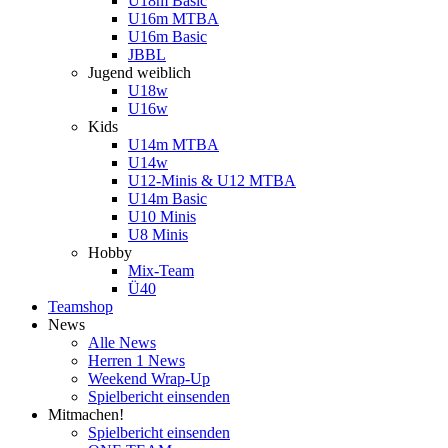
U18m Basic
U16m MTBA
U16m Basic
JBBL
Jugend weiblich
U18w
U16w
Kids
U14m MTBA
U14w
U12-Minis & U12 MTBA
U14m Basic
U10 Minis
U8 Minis
Hobby
Mix-Team
Ü40
Teamshop
News
Alle News
Herren 1 News
Weekend Wrap-Up
Spielbericht einsenden
Mitmachen!
Spielbericht einsenden