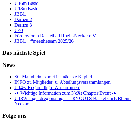
U16m Basic
U18m Basic
JBBL
Damen 2
Damen 3
Ü40
Förderverein Basketball Rhein-Neckar e.V.
JBBL – #meettheteam 2025/26
Das nächste Spiel
News
SG Mannheim startet ins nächste Kapitel
INFO zu Mitglieder- u. Abteilungsversammlungen
U14w Regionalliga: Wir kommen!
📣 Wichtige Information zum NeXt Chapter Event 📣
U18W Jugendregionalliga – TRYOUTS Basket Girls Rhein-
Neckar
Folge uns