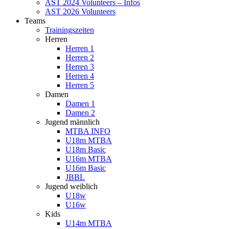
AST 2024 Volunteers – Infos
AST 2026 Volunteers
Teams
Trainingszeiten
Herren
Herren 1
Herren 2
Herren 3
Herren 4
Herren 5
Damen
Damen 1
Damen 2
Jugend männlich
MTBA INFO
U18m MTBA
U18m Basic
U16m MTBA
U16m Basic
JBBL
Jugend weiblich
U18w
U16w
Kids
U14m MTBA