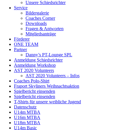
Unsere Schiedsrichter
Service
Bildergalerie
Coaches Corner
Downloads
Fragen & Antworten
Mitgliedsanträge
Förderer
ONE TEAM
Partner
Danny’s PT-Lounge SPL
Anmeldung Schiedsrichter
Anmeldung Workshop
AST 2020 Volunteers
AST 2020 Volunteers – Infos
Coaches Polo-Shirt
Fraport Skyliners Weihnachtsaktion
Spielbericht einsenden
Spielbericht einsenden
T-Shirts für unsere weibliche Jugend
Datenschutz
U14m MTBA
U16m MTBA
U18m MTBA
U14m Basic