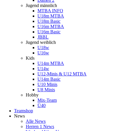
Damen 2
Jugend männlich
MTBA INFO
U18m MTBA
U18m Basic
U16m MTBA
U16m Basic
JBBL
Jugend weiblich
U18w
U16w
Kids
U14m MTBA
U14w
U12-Minis & U12 MTBA
U14m Basic
U10 Minis
U8 Minis
Hobby
Mix-Team
Ü40
Teamshop
News
Alle News
Herren 1 News