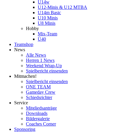
U14w
U12-Minis & U12 MTBA
U14m Basic
U10 Minis
U8 Minis
Hobby
Mix-Team
Ü40
Teamshop
News
Alle News
Herren 1 News
Weekend Wrap-Up
Spielbericht einsenden
Mitmachen!
Spielbericht einsenden
ONE TEAM
Gameday Crew
Schiedsrichter
Service
Mitgliedsanträge
Downloads
Bildergalerie
Coaches Corner
Sponsoring