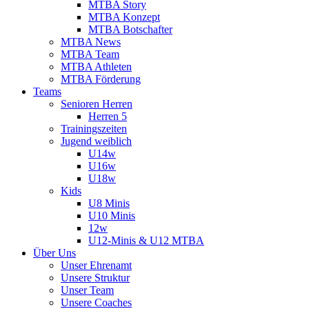
MTBA Story
MTBA Konzept
MTBA Botschafter
MTBA News
MTBA Team
MTBA Athleten
MTBA Förderung
Teams
Senioren Herren
Herren 5
Trainingszeiten
Jugend weiblich
U14w
U16w
U18w
Kids
U8 Minis
U10 Minis
12w
U12-Minis & U12 MTBA
Über Uns
Unser Ehrenamt
Unsere Struktur
Unser Team
Unsere Coaches