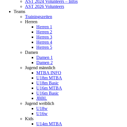
AST 2024 Volunteers – Infos
AST 2026 Volunteers
Teams
Trainingszeiten
Herren
Herren 1
Herren 2
Herren 3
Herren 4
Herren 5
Damen
Damen 1
Damen 2
Jugend männlich
MTBA INFO
U18m MTBA
U18m Basic
U16m MTBA
U16m Basic
JBBL
Jugend weiblich
U18w
U16w
Kids
U14m MTBA