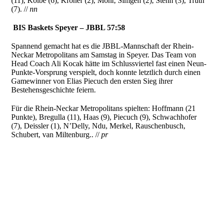
(11), Kolbe (6), Kröner (2), Mohr, Simgen (2), Stehn (3), Truth
(7). //
nn
BIS Baskets Speyer – JBBL 57:58
Spannend gemacht hat es die JBBL-Mannschaft der Rhein-
Neckar Metropolitans am Samstag in Speyer. Das Team von
Head Coach Ali Kocak hätte im Schlussviertel fast einen Neun-
Punkte-Vorsprung verspielt, doch konnte letztlich durch einen
Gamewinner von Elias Piecuch den ersten Sieg ihrer
Bestehensgeschichte feiern.
Für die Rhein-Neckar Metropolitans spielten:
Hoffmann (21
Punkte), Bregulla (11), Haas (9), Piecuch (9), Schwachhofer
(7), Deissler (1), N’Delly, Ndu, Merkel, Rauschenbusch,
Schubert, van Miltenburg.. //
pr