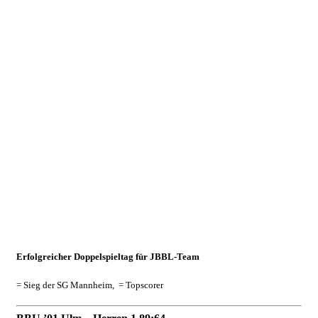
Nov.
2019
Weekend
Wrap-
Up
vom
02./03.11.
06.11.2019
Weekend
Wrap-Up
Erfolgreicher Doppelspieltag für JBBL-Team
= Sieg der SG Mannheim,
= Topscorer