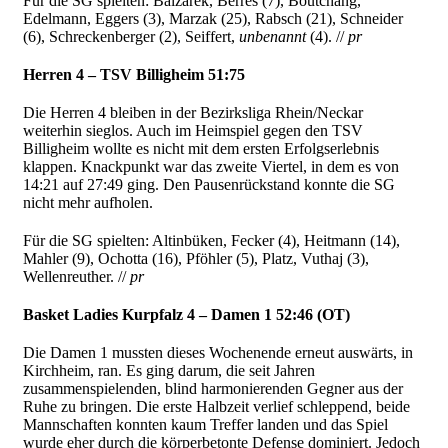
Für die SG spielten: Balzarek, Berres (7), Boutchang,
Edelmann, Eggers (3),
Marzak (25), Rabsch (21), Schneider
(6), Schreckenberger (2), Seiffert,
unbenannt
(4). //
pr
Herren 4 – TSV Billigheim 51:75
Die Herren 4 bleiben in der Bezirksliga Rhein/Neckar
weiterhin sieglos. Auch im Heimspiel gegen den TSV
Billigheim wollte es nicht mit dem ersten Erfolgserlebnis
klappen. Knackpunkt war das zweite Viertel, in dem es von
14:21 auf 27:49 ging. Den Pausenrückstand konnte die SG
nicht mehr aufholen.
Für die SG spielten: Altinbüken, Fecker (4), Heitmann (14),
Mahler (9),
Ochotta (16), Pföhler (5), Platz, Vuthaj (3),
Wellenreuther. //
pr
Basket Ladies Kurpfalz 4 – Damen 1 52:46 (OT)
Die Damen 1 mussten dieses Wochenende erneut auswärts, in
Kirchheim, ran. Es ging darum, die seit Jahren
zusammenspielenden, blind harmonierenden Gegner aus der
Ruhe zu bringen. Die erste Halbzeit verlief schleppend, beide
Mannschaften konnten kaum Treffer landen und das Spiel
wurde eher durch die körperbetonte Defense dominiert. Jedoch