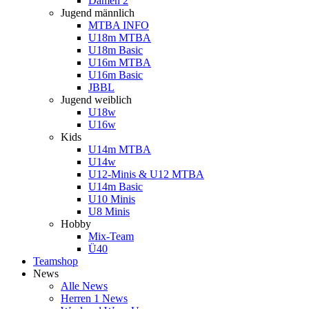
Damen 2
Jugend männlich
MTBA INFO
U18m MTBA
U18m Basic
U16m MTBA
U16m Basic
JBBL
Jugend weiblich
U18w
U16w
Kids
U14m MTBA
U14w
U12-Minis & U12 MTBA
U14m Basic
U10 Minis
U8 Minis
Hobby
Mix-Team
Ü40
Teamshop
News
Alle News
Herren 1 News