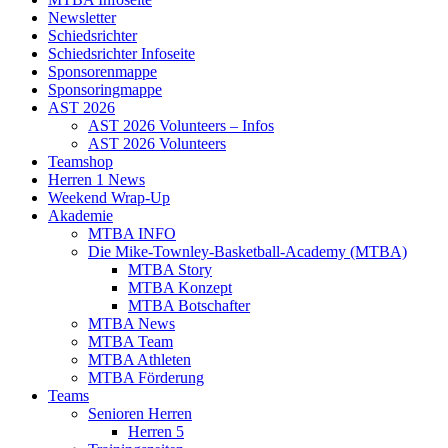
Newsletter
Schiedsrichter
Schiedsrichter Infoseite
Sponsorenmappe
Sponsoringmappe
AST 2026
AST 2026 Volunteers – Infos
AST 2026 Volunteers
Teamshop
Herren 1 News
Weekend Wrap-Up
Akademie
MTBA INFO
Die Mike-Townley-Basketball-Academy (MTBA)
MTBA Story
MTBA Konzept
MTBA Botschafter
MTBA News
MTBA Team
MTBA Athleten
MTBA Förderung
Teams
Senioren Herren
Herren 5