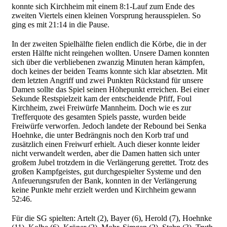
konnte sich Kirchheim mit einem 8:1-Lauf zum Ende des
zweiten Viertels einen kleinen Vorsprung herausspielen. So
ging es mit 21:14 in die Pause.
In der zweiten Spielhälfte fielen endlich die Körbe, die in der
ersten Hälfte nicht reingehen wollten. Unsere Damen konnten
sich über die verbliebenen zwanzig Minuten heran kämpfen,
doch keines der beiden Teams konnte sich klar absetzten. Mit
dem letzten Angriff und zwei Punkten Rückstand für unsere
Damen sollte das Spiel seinen Höhepunkt erreichen. Bei einer
Sekunde Restspielzeit kam der entscheidende Pfiff, Foul
Kirchheim, zwei Freiwürfe Mannheim. Doch wie es zur
Trefferquote des gesamten Spiels passte, wurden beide
Freiwürfe verworfen. Jedoch landete der Rebound bei Senka
Hoehnke, die unter Bedrängnis noch den Korb traf und
zusätzlich einen Freiwurf erhielt. Auch dieser konnte leider
nicht verwandelt werden, aber die Damen hatten sich unter
großem Jubel trotzdem in die Verlängerung gerettet. Trotz des
großen Kampfgeistes, gut durchgespielter Systeme und den
Anfeuerungsrufen der Bank, konnten in der Verlängerung
keine Punkte mehr erzielt werden und Kirchheim gewann
52:46.
Für die SG spielten: Artelt (2), Bayer (6), Herold (7),
Hoehnke