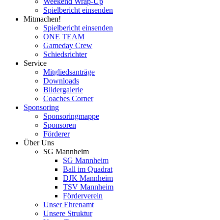
Weekend Wrap-Up
Spielbericht einsenden
Mitmachen!
Spielbericht einsenden
ONE TEAM
Gameday Crew
Schiedsrichter
Service
Mitgliedsanträge
Downloads
Bildergalerie
Coaches Corner
Sponsoring
Sponsoringmappe
Sponsoren
Förderer
Über Uns
SG Mannheim
SG Mannheim
Ball im Quadrat
DJK Mannheim
TSV Mannheim
Förderverein
Unser Ehrenamt
Unsere Struktur