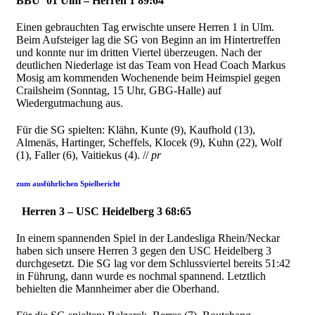
BBU ’01 Ulm – Herren 1 89:64
Einen gebrauchten Tag erwischte unsere Herren 1 in Ulm.
Beim Aufsteiger lag die SG von Beginn an im Hintertreffen
und konnte nur im dritten Viertel überzeugen. Nach der
deutlichen Niederlage ist das Team von Head Coach Markus
Mosig am kommenden Wochenende beim Heimspiel gegen
Crailsheim (Sonntag, 15 Uhr, GBG-Halle) auf
Wiedergutmachung aus.
Für die SG spielten: Klähn, Kunte (9), Kaufhold (13),
Almenäs, Hartinger, Scheffels, Klocek (9),
Kuhn (22), Wolf
(1), Faller (6), Vaitiekus (4). //
pr
zum ausführlichen Spielbericht
Herren 3 – USC Heidelberg 3 68:65
In einem spannenden Spiel in der Landesliga Rhein/Neckar
haben sich unsere Herren 3 gegen den USC Heidelberg 3
durchgesetzt. Die SG lag vor dem Schlussviertel bereits 51:42
in Führung, dann wurde es nochmal spannend. Letztlich
behielten die Mannheimer aber die Oberhand.