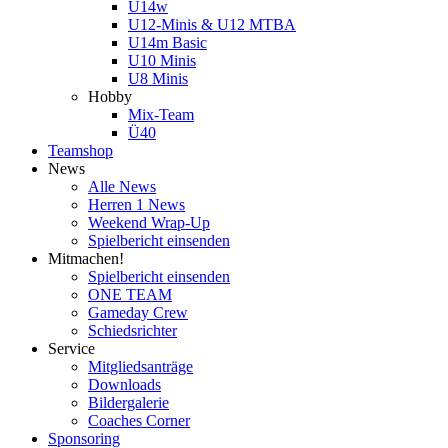
U14w
U12-Minis & U12 MTBA
U14m Basic
U10 Minis
U8 Minis
Hobby
Mix-Team
Ü40
Teamshop
News
Alle News
Herren 1 News
Weekend Wrap-Up
Spielbericht einsenden
Mitmachen!
Spielbericht einsenden
ONE TEAM
Gameday Crew
Schiedsrichter
Service
Mitgliedsanträge
Downloads
Bildergalerie
Coaches Corner
Sponsoring