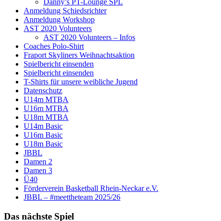
Danny’s PT-Lounge SPL
Anmeldung Schiedsrichter
Anmeldung Workshop
AST 2020 Volunteers
AST 2020 Volunteers – Infos
Coaches Polo-Shirt
Fraport Skyliners Weihnachtsaktion
Spielbericht einsenden
Spielbericht einsenden
T-Shirts für unsere weibliche Jugend
Datenschutz
U14m MTBA
U16m MTBA
U18m MTBA
U14m Basic
U16m Basic
U18m Basic
JBBL
Damen 2
Damen 3
Ü40
Förderverein Basketball Rhein-Neckar e.V.
JBBL – #meettheteam 2025/26
Das nächste Spiel