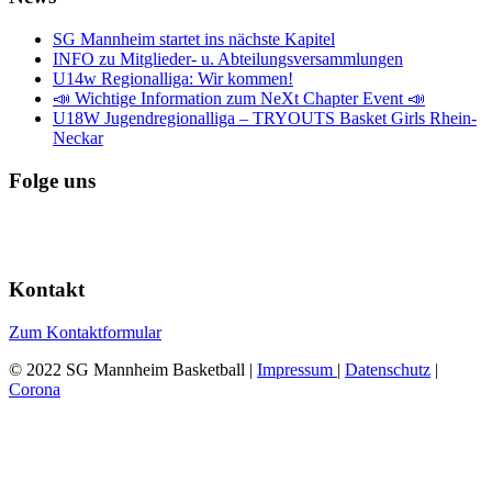
SG Mannheim startet ins nächste Kapitel
INFO zu Mitglieder- u. Abteilungsversammlungen
U14w Regionalliga: Wir kommen!
📣 Wichtige Information zum NeXt Chapter Event 📣
U18W Jugendregionalliga – TRYOUTS Basket Girls Rhein-
Neckar
Folge uns
Kontakt
Zum Kontaktformular
© 2022 SG Mannheim Basketball |
Impressum
|
Datenschutz
|
Corona