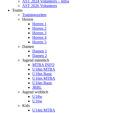
AST 2024 Volunteers – Infos
AST 2026 Volunteers
Teams
Trainingszeiten
Herren
Herren 1
Herren 2
Herren 3
Herren 4
Herren 5
Damen
Damen 1
Damen 2
Jugend männlich
MTBA INFO
U18m MTBA
U18m Basic
U16m MTBA
U16m Basic
JBBL
Jugend weiblich
U18w
U16w
Kids
U14m MTBA