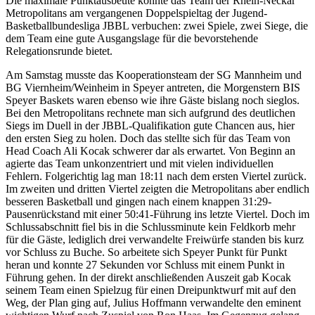
Die maximale Punktausbeute konnte das Team der Rhein-Neckar
Metropolitans am vergangenen Doppelspieltag der Jugend-
Basketballbundesliga JBBL verbuchen: zwei Spiele, zwei Siege, die
dem Team eine gute Ausgangslage für die bevorstehende
Relegationsrunde bietet.
Am Samstag musste das Kooperationsteam der SG Mannheim und
BG Viernheim/Weinheim in Speyer antreten, die Morgenstern BIS
Speyer Baskets waren ebenso wie ihre Gäste bislang noch sieglos.
Bei den Metropolitans rechnete man sich aufgrund des deutlichen
Siegs im Duell in der JBBL-Qualifikation gute Chancen aus, hier
den ersten Sieg zu holen. Doch das stellte sich für das Team von
Head Coach Ali Kocak schwerer dar als erwartet. Von Beginn an
agierte das Team unkonzentriert und mit vielen individuellen
Fehlern. Folgerichtig lag man 18:11 nach dem ersten Viertel zurück.
Im zweiten und dritten Viertel zeigten die Metropolitans aber endlich
besseren Basketball und gingen nach einem knappen 31:29-
Pausenrückstand mit einer 50:41-Führung ins letzte Viertel. Doch im
Schlussabschnitt fiel bis in die Schlussminute kein Feldkorb mehr
für die Gäste, lediglich drei verwandelte Freiwürfe standen bis kurz
vor Schluss zu Buche. So arbeitete sich Speyer Punkt für Punkt
heran und konnte 27 Sekunden vor Schluss mit einem Punkt in
Führung gehen. In der direkt anschließenden Auszeit gab Kocak
seinem Team einen Spielzug für einen Dreipunktwurf mit auf den
Weg, der Plan ging auf, Julius Hoffmann verwandelte den eminent