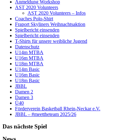
Anmeldung Workshop
AST 2020 Volunteers
AST 2020 Volunteers – Infos
Coaches Polo-Shirt
Fraport Skyliners Weihnachtsaktion
Spielbericht einsenden
Spielbericht einsenden
T-Shirts für unsere weibliche Jugend
Datenschutz
U14m MTBA
U16m MTBA
U18m MTBA
U14m Basic
U16m Basic
U18m Basic
JBBL
Damen 2
Damen 3
Ü40
Förderverein Basketball Rhein-Neckar e.V.
JBBL – #meettheteam 2025/26
Das nächste Spiel
News