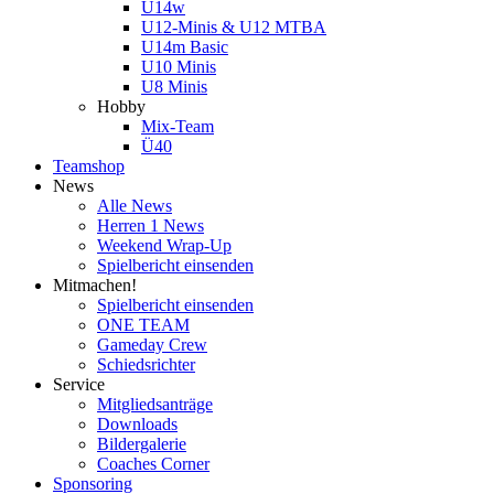
U14w
U12-Minis & U12 MTBA
U14m Basic
U10 Minis
U8 Minis
Hobby
Mix-Team
Ü40
Teamshop
News
Alle News
Herren 1 News
Weekend Wrap-Up
Spielbericht einsenden
Mitmachen!
Spielbericht einsenden
ONE TEAM
Gameday Crew
Schiedsrichter
Service
Mitgliedsanträge
Downloads
Bildergalerie
Coaches Corner
Sponsoring