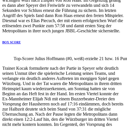
wichtigen Wurf nach Zuspiel von Ron Haas. Im Gegenzug gelang
es dann aber Speyer drei Freiwürfe zu verwandeln und sich 14
Sekunden vor Schluss erneut die Führung zu sichern. Im letzten
Angriff des Spiels fand dann Ron Haas erneut den freien Mitspieler.
Diesmal war es Elias Piecuch, der mit einem erfolgreichen Wurf die
erlösenden zwei Punkte zum 57:58 und damit ersten Sieg der
Metropolitans in ihrer noch jungen JBBL-Geschichte sicherstellte.
BOX SCORE
Top-Scorer Julius Hoffmann (#0, weiß) erzielte 21 bzw. 16 Pun
Trainer Kocak formulierte nach der Partie in Speyer sehr deutlich
seinen Unmut über die spielerische Leistung seines Teams, und
verlangte ein deutlich anderes Auftreten im morgigen Spiel gegen
Würzburg. Und in der Tat waren die Metropolitans in ihrem dritten
Heimspiel kaum wiederzuerkennen, am Sonntag hatten sie von
Beginn an das Heft fest in der Hand. Im ersten Viertel konnte der
Ex-Mannheimer Elijah Ndi mit einem Buzzerbeater-Dreier den
Vorsprung der Hausherren noch auf 17:16 eindämmen, doch bereits
zur Halbzeit deutete sich beim Stand von 37:31 die mögliche
Überraschung an. Nach der Pause legten die Metropolitans dann
direkt einen 12:2-Lauf hin, den die Würzburger im dritten Viertel
nicht mehr kontern konnten. Im Gegenteil, der Vorsprung des