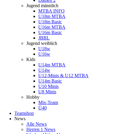
Damen 2
Jugend männlich
MTBA INFO
U18m MTBA
U18m Basic
U16m MTBA
U16m Basic
JBBL
Jugend weiblich
U18w
U16w
Kids
U14m MTBA
U14w
U12-Minis & U12 MTBA
U14m Basic
U10 Minis
U8 Minis
Hobby
Mix-Team
Ü40
Teamshop
News
Alle News
Herren 1 News