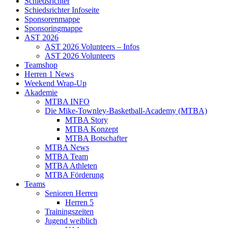
Schiedsrichter
Schiedsrichter Infoseite
Sponsorenmappe
Sponsoringmappe
AST 2026
AST 2026 Volunteers – Infos
AST 2026 Volunteers
Teamshop
Herren 1 News
Weekend Wrap-Up
Akademie
MTBA INFO
Die Mike-Townley-Basketball-Academy (MTBA)
MTBA Story
MTBA Konzept
MTBA Botschafter
MTBA News
MTBA Team
MTBA Athleten
MTBA Förderung
Teams
Senioren Herren
Herren 5
Trainingszeiten
Jugend weiblich