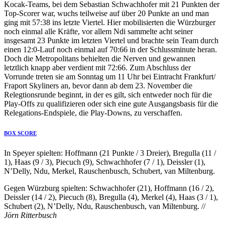
Kocak-Teams, bei dem Sebastian Schwachhofer mit 21 Punkten der
Top-Scorer war, wuchs teilweise auf über 20 Punkte an und man
ging mit 57:38 ins letzte Viertel. Hier mobilisierten die Würzburger
noch einmal alle Kräfte, vor allem Ndi sammelte acht seiner
insgesamt 23 Punkte im letzten Viertel und brachte sein Team durch
einen 12:0-Lauf noch einmal auf 70:66 in der Schlussminute heran.
Doch die Metropolitans behielten die Nerven und gewannen
letztlich knapp aber verdient mit 72:66. Zum Abschluss der
Vorrunde treten sie am Sonntag um 11 Uhr bei Eintracht Frankfurt/
Fraport Skyliners an, bevor dann ab dem 23. November die
Relegtionsrunde beginnt, in der es gilt, sich entweder noch für die
Play-Offs zu qualifizieren oder sich eine gute Ausgangsbasis für die
Relegations-Endspiele, die Play-Downs, zu verschaffen.
BOX SCORE
In Speyer spielten: Hoffmann (21 Punkte / 3 Dreier), Bregulla (11 /
1), Haas (9 / 3), Piecuch (9), Schwachhofer (7 / 1), Deissler (1),
N’Delly, Ndu, Merkel, Rauschenbusch, Schubert, van Miltenburg.
Gegen Würzburg spielten: Schwachhofer (21), Hoffmann (16 / 2),
Deissler (14 / 2), Piecuch (8), Bregulla (4), Merkel (4), Haas (3 / 1),
Schubert (2), N’Delly, Ndu, Rauschenbusch, van Miltenburg. //
Jörn Ritterbusch