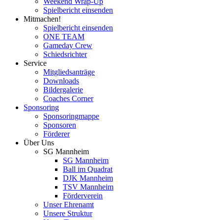
Weekend Wrap-Up
Spielbericht einsenden
Mitmachen!
Spielbericht einsenden
ONE TEAM
Gameday Crew
Schiedsrichter
Service
Mitgliedsanträge
Downloads
Bildergalerie
Coaches Corner
Sponsoring
Sponsoringmappe
Sponsoren
Förderer
Über Uns
SG Mannheim
SG Mannheim
Ball im Quadrat
DJK Mannheim
TSV Mannheim
Förderverein
Unser Ehrenamt
Unsere Struktur