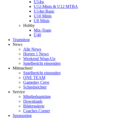
U14w
U12-Minis & U12 MTBA
U14m Basic
U10 Minis
U8 Minis
Hobby
Mix-Team
Ü40
Teamshop
News
Alle News
Herren 1 News
Weekend Wrap-Up
Spielbericht einsenden
Mitmachen!
Spielbericht einsenden
ONE TEAM
Gameday Crew
Schiedsrichter
Service
Mitgliedsanträge
Downloads
Bildergalerie
Coaches Corner
Sponsoring