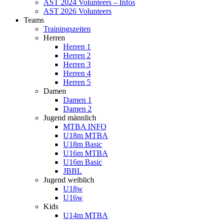
AST 2024 Volunteers – Infos
AST 2026 Volunteers
Teams
Trainingszeiten
Herren
Herren 1
Herren 2
Herren 3
Herren 4
Herren 5
Damen
Damen 1
Damen 2
Jugend männlich
MTBA INFO
U18m MTBA
U18m Basic
U16m MTBA
U16m Basic
JBBL
Jugend weiblich
U18w
U16w
Kids
U14m MTBA