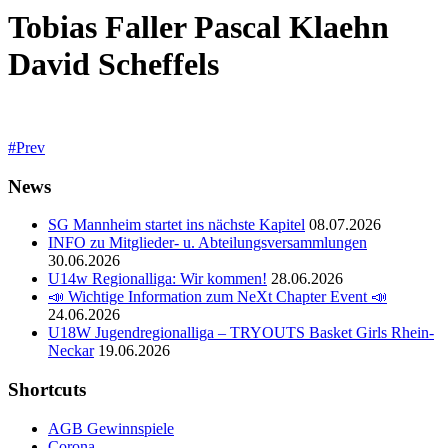
Tobias Faller Pascal Klaehn
David Scheffels
Prev
News
SG Mannheim startet ins nächste Kapitel
08.07.2026
INFO zu Mitglieder- u. Abteilungsversammlungen
30.06.2026
U14w Regionalliga: Wir kommen!
28.06.2026
📣 Wichtige Information zum NeXt Chapter Event 📣
24.06.2026
U18W Jugendregionalliga – TRYOUTS Basket Girls Rhein-
Neckar
19.06.2026
Shortcuts
AGB Gewinnspiele
Corona