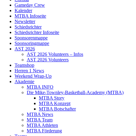
Gameday Crew
Kalender
MTBA Infoseite
Newsletter
Schiedsrichter
Schiedsrichter Infoseite
Sponsorenmappe
Sponsoringmappe
AST 2026
AST 2026 Volunteers – Infos
AST 2026 Volunteers
Teamshop
Herren 1 News
Weekend Wrap-Up
Akademie
MTBA INFO
Die Mike-Townley-Basketball-Academy (MTBA)
MTBA Story
MTBA Konzept
MTBA Botschafter
MTBA News
MTBA Team
MTBA Athleten
MTBA Förderung