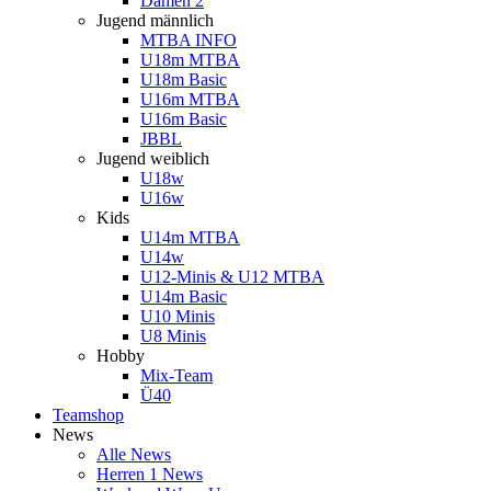
Damen 2
Jugend männlich
MTBA INFO
U18m MTBA
U18m Basic
U16m MTBA
U16m Basic
JBBL
Jugend weiblich
U18w
U16w
Kids
U14m MTBA
U14w
U12-Minis & U12 MTBA
U14m Basic
U10 Minis
U8 Minis
Hobby
Mix-Team
Ü40
Teamshop
News
Alle News
Herren 1 News