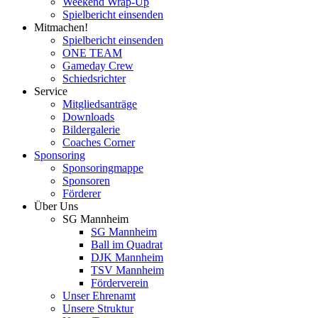
Weekend Wrap-Up
Spielbericht einsenden
Mitmachen!
Spielbericht einsenden
ONE TEAM
Gameday Crew
Schiedsrichter
Service
Mitgliedsanträge
Downloads
Bildergalerie
Coaches Corner
Sponsoring
Sponsoringmappe
Sponsoren
Förderer
Über Uns
SG Mannheim
SG Mannheim
Ball im Quadrat
DJK Mannheim
TSV Mannheim
Förderverein
Unser Ehrenamt
Unsere Struktur