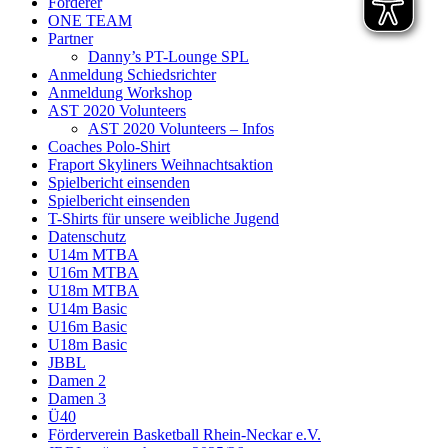
Förderer
ONE TEAM
Partner
Danny’s PT-Lounge SPL
Anmeldung Schiedsrichter
Anmeldung Workshop
AST 2020 Volunteers
AST 2020 Volunteers – Infos
Coaches Polo-Shirt
Fraport Skyliners Weihnachtsaktion
Spielbericht einsenden
Spielbericht einsenden
T-Shirts für unsere weibliche Jugend
Datenschutz
U14m MTBA
U16m MTBA
U18m MTBA
U14m Basic
U16m Basic
U18m Basic
JBBL
Damen 2
Damen 3
Ü40
Förderverein Basketball Rhein-Neckar e.V.