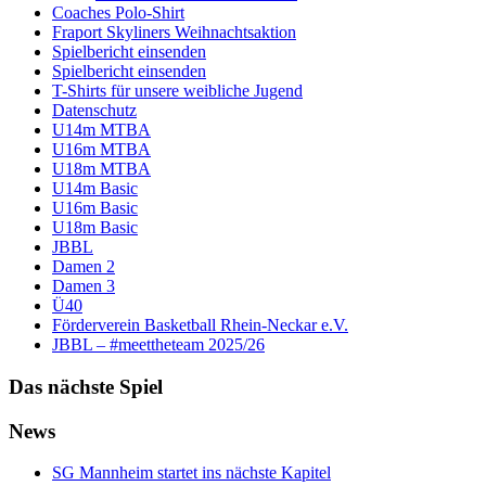
Coaches Polo-Shirt
Fraport Skyliners Weihnachtsaktion
Spielbericht einsenden
Spielbericht einsenden
T-Shirts für unsere weibliche Jugend
Datenschutz
U14m MTBA
U16m MTBA
U18m MTBA
U14m Basic
U16m Basic
U18m Basic
JBBL
Damen 2
Damen 3
Ü40
Förderverein Basketball Rhein-Neckar e.V.
JBBL – #meettheteam 2025/26
Das nächste Spiel
News
SG Mannheim startet ins nächste Kapitel