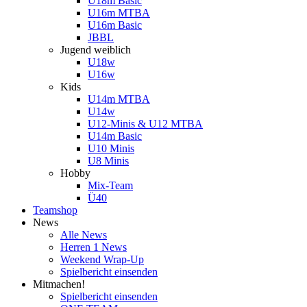
U18m Basic
U16m MTBA
U16m Basic
JBBL
Jugend weiblich
U18w
U16w
Kids
U14m MTBA
U14w
U12-Minis & U12 MTBA
U14m Basic
U10 Minis
U8 Minis
Hobby
Mix-Team
Ü40
Teamshop
News
Alle News
Herren 1 News
Weekend Wrap-Up
Spielbericht einsenden
Mitmachen!
Spielbericht einsenden