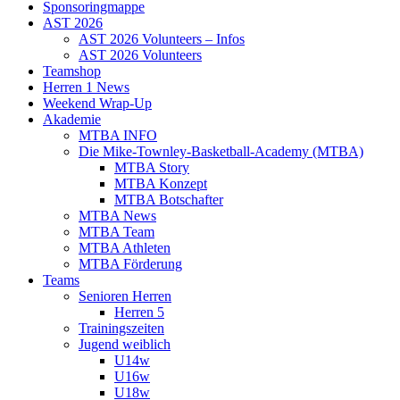
Sponsoringmappe
AST 2026
AST 2026 Volunteers – Infos
AST 2026 Volunteers
Teamshop
Herren 1 News
Weekend Wrap-Up
Akademie
MTBA INFO
Die Mike-Townley-Basketball-Academy (MTBA)
MTBA Story
MTBA Konzept
MTBA Botschafter
MTBA News
MTBA Team
MTBA Athleten
MTBA Förderung
Teams
Senioren Herren
Herren 5
Trainingszeiten
Jugend weiblich
U14w
U16w
U18w