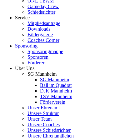
ONE TEAM
Gameday Crew
Schiedsrichter
Service
Mitgliedsanträge
Downloads
Bildergalerie
Coaches Corner
Sponsoring
Sponsoringmappe
Sponsoren
Förderer
Über Uns
SG Mannheim
SG Mannheim
Ball im Quadrat
DJK Mannheim
TSV Mannheim
Förderverein
Unser Ehrenamt
Unsere Struktur
Unser Team
Unsere Coaches
Unsere Schiedsrichter
Unsere Ehrenamtlichen