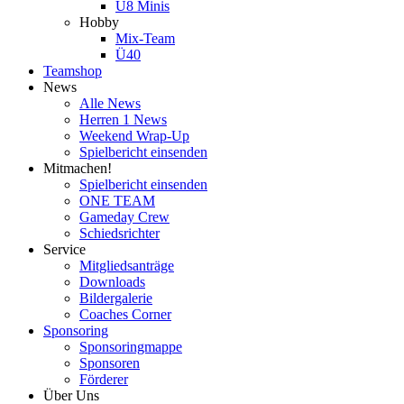
U8 Minis
Hobby
Mix-Team
Ü40
Teamshop
News
Alle News
Herren 1 News
Weekend Wrap-Up
Spielbericht einsenden
Mitmachen!
Spielbericht einsenden
ONE TEAM
Gameday Crew
Schiedsrichter
Service
Mitgliedsanträge
Downloads
Bildergalerie
Coaches Corner
Sponsoring
Sponsoringmappe
Sponsoren
Förderer
Über Uns