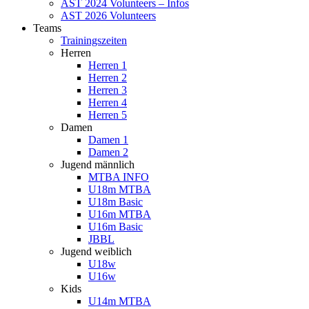
AST 2024 Volunteers – Infos
AST 2026 Volunteers
Teams
Trainingszeiten
Herren
Herren 1
Herren 2
Herren 3
Herren 4
Herren 5
Damen
Damen 1
Damen 2
Jugend männlich
MTBA INFO
U18m MTBA
U18m Basic
U16m MTBA
U16m Basic
JBBL
Jugend weiblich
U18w
U16w
Kids
U14m MTBA