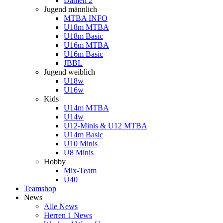
Damen 2
Jugend männlich
MTBA INFO
U18m MTBA
U18m Basic
U16m MTBA
U16m Basic
JBBL
Jugend weiblich
U18w
U16w
Kids
U14m MTBA
U14w
U12-Minis & U12 MTBA
U14m Basic
U10 Minis
U8 Minis
Hobby
Mix-Team
Ü40
Teamshop
News
Alle News
Herren 1 News