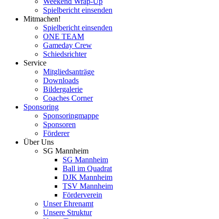
Weekend Wrap-Up
Spielbericht einsenden
Mitmachen!
Spielbericht einsenden
ONE TEAM
Gameday Crew
Schiedsrichter
Service
Mitgliedsanträge
Downloads
Bildergalerie
Coaches Corner
Sponsoring
Sponsoringmappe
Sponsoren
Förderer
Über Uns
SG Mannheim
SG Mannheim
Ball im Quadrat
DJK Mannheim
TSV Mannheim
Förderverein
Unser Ehrenamt
Unsere Struktur