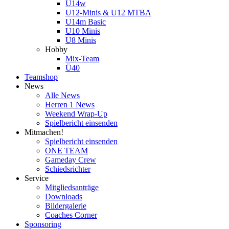
U14w
U12-Minis & U12 MTBA
U14m Basic
U10 Minis
U8 Minis
Hobby
Mix-Team
Ü40
Teamshop
News
Alle News
Herren 1 News
Weekend Wrap-Up
Spielbericht einsenden
Mitmachen!
Spielbericht einsenden
ONE TEAM
Gameday Crew
Schiedsrichter
Service
Mitgliedsanträge
Downloads
Bildergalerie
Coaches Corner
Sponsoring