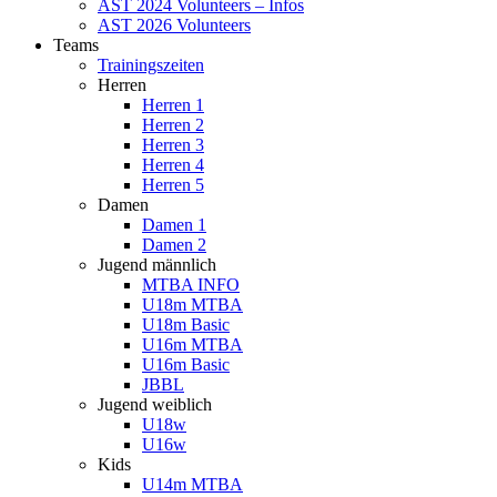
AST 2024 Volunteers – Infos
AST 2026 Volunteers
Teams
Trainingszeiten
Herren
Herren 1
Herren 2
Herren 3
Herren 4
Herren 5
Damen
Damen 1
Damen 2
Jugend männlich
MTBA INFO
U18m MTBA
U18m Basic
U16m MTBA
U16m Basic
JBBL
Jugend weiblich
U18w
U16w
Kids
U14m MTBA