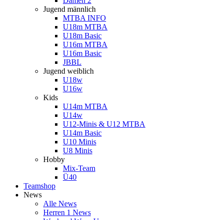
Damen 2
Jugend männlich
MTBA INFO
U18m MTBA
U18m Basic
U16m MTBA
U16m Basic
JBBL
Jugend weiblich
U18w
U16w
Kids
U14m MTBA
U14w
U12-Minis & U12 MTBA
U14m Basic
U10 Minis
U8 Minis
Hobby
Mix-Team
Ü40
Teamshop
News
Alle News
Herren 1 News