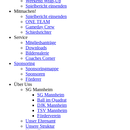
Weekend Wrap-Up
Spielbericht einsenden
Mitmachen!
Spielbericht einsenden
ONE TEAM
Gameday Crew
Schiedsrichter
Service
Mitgliedsanträge
Downloads
Bildergalerie
Coaches Corner
Sponsoring
Sponsoringmappe
Sponsoren
Förderer
Über Uns
SG Mannheim
SG Mannheim
Ball im Quadrat
DJK Mannheim
TSV Mannheim
Förderverein
Unser Ehrenamt
Unsere Struktur