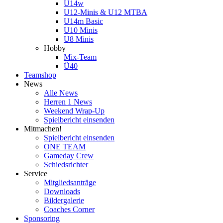
U14w
U12-Minis & U12 MTBA
U14m Basic
U10 Minis
U8 Minis
Hobby
Mix-Team
Ü40
Teamshop
News
Alle News
Herren 1 News
Weekend Wrap-Up
Spielbericht einsenden
Mitmachen!
Spielbericht einsenden
ONE TEAM
Gameday Crew
Schiedsrichter
Service
Mitgliedsanträge
Downloads
Bildergalerie
Coaches Corner
Sponsoring