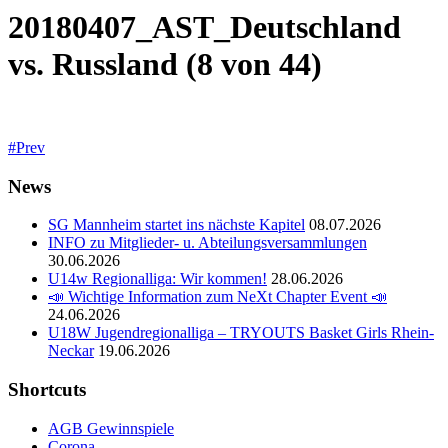
20180407_AST_Deutschland
vs. Russland (8 von 44)
Prev
News
SG Mannheim startet ins nächste Kapitel
08.07.2026
INFO zu Mitglieder- u. Abteilungsversammlungen
30.06.2026
U14w Regionalliga: Wir kommen!
28.06.2026
📣 Wichtige Information zum NeXt Chapter Event 📣
24.06.2026
U18W Jugendregionalliga – TRYOUTS Basket Girls Rhein-
Neckar
19.06.2026
Shortcuts
AGB Gewinnspiele
Corona