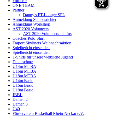
Förderer
ONE TEAM
Partner
Danny’s PT-Lounge SPL
Anmeldung Schiedsrichter
Anmeldung Workshop
AST 2020 Volunteers
AST 2020 Volunteers – Infos
Coaches Polo-Shirt
Fraport Skyliners Weihnachtsaktion
Spielbericht einsenden
Spielbericht einsenden
T-Shirts für unsere weibliche Jugend
Datenschutz
U14m MTBA
U16m MTBA
U18m MTBA
U14m Basic
U16m Basic
U18m Basic
JBBL
Damen 2
Damen 3
Ü40
Förderverein Basketball Rhein-Neckar e.V.