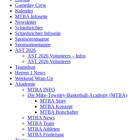
Gameday Crew
Kalender
MTBA Infoseite
Newsletter
Schiedsrichter
Schiedsrichter Infoseite
Sponsorenmappe
Sponsoringmappe
AST 2026
AST 2026 Volunteers – Infos
AST 2026 Volunteers
Teamshop
Herren 1 News
Weekend Wrap-Up
Akademie
MTBA INFO
Die Mike-Townley-Basketball-Academy (MTBA)
MTBA Story
MTBA Konzept
MTBA Botschafter
MTBA News
MTBA Team
MTBA Athleten
MTBA Förderung