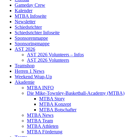
Gameday Crew
Kalender
MTBA Infoseite
Newsletter
Schiedsrichter
Schiedsrichter Infoseite
Sponsorenmappe
Sponsoringmappe
AST 2026
AST 2026 Volunteers – Infos
AST 2026 Volunteers
Teamshop
Herren 1 News
Weekend Wrap-Up
Akademie
MTBA INFO
Die Mike-Townley-Basketball-Academy (MTBA)
MTBA Story
MTBA Konzept
MTBA Botschafter
MTBA News
MTBA Team
MTBA Athleten
MTBA Förderung