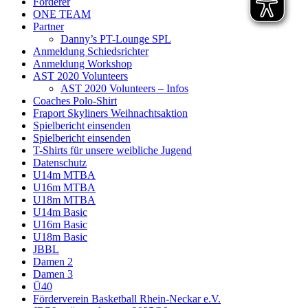
Förderer
ONE TEAM
Partner
Danny’s PT-Lounge SPL
Anmeldung Schiedsrichter
Anmeldung Workshop
AST 2020 Volunteers
AST 2020 Volunteers – Infos
Coaches Polo-Shirt
Fraport Skyliners Weihnachtsaktion
Spielbericht einsenden
Spielbericht einsenden
T-Shirts für unsere weibliche Jugend
Datenschutz
U14m MTBA
U16m MTBA
U18m MTBA
U14m Basic
U16m Basic
U18m Basic
JBBL
Damen 2
Damen 3
Ü40
Förderverein Basketball Rhein-Neckar e.V.