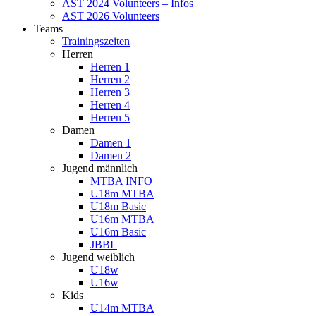
AST 2024 Volunteers – Infos
AST 2026 Volunteers
Teams
Trainingszeiten
Herren
Herren 1
Herren 2
Herren 3
Herren 4
Herren 5
Damen
Damen 1
Damen 2
Jugend männlich
MTBA INFO
U18m MTBA
U18m Basic
U16m MTBA
U16m Basic
JBBL
Jugend weiblich
U18w
U16w
Kids
U14m MTBA