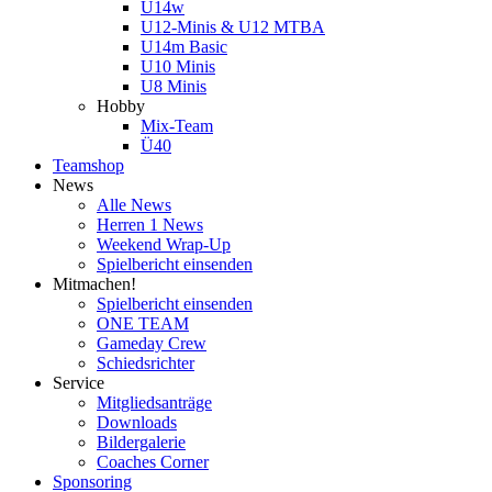
U14w
U12-Minis & U12 MTBA
U14m Basic
U10 Minis
U8 Minis
Hobby
Mix-Team
Ü40
Teamshop
News
Alle News
Herren 1 News
Weekend Wrap-Up
Spielbericht einsenden
Mitmachen!
Spielbericht einsenden
ONE TEAM
Gameday Crew
Schiedsrichter
Service
Mitgliedsanträge
Downloads
Bildergalerie
Coaches Corner
Sponsoring