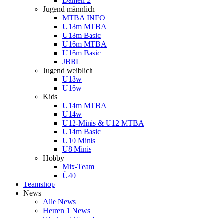
Damen 2
Jugend männlich
MTBA INFO
U18m MTBA
U18m Basic
U16m MTBA
U16m Basic
JBBL
Jugend weiblich
U18w
U16w
Kids
U14m MTBA
U14w
U12-Minis & U12 MTBA
U14m Basic
U10 Minis
U8 Minis
Hobby
Mix-Team
Ü40
Teamshop
News
Alle News
Herren 1 News