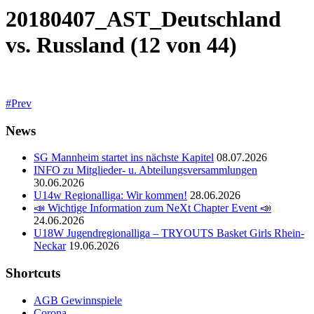
20180407_AST_Deutschland
vs. Russland (12 von 44)
Prev
News
SG Mannheim startet ins nächste Kapitel
08.07.2026
INFO zu Mitglieder- u. Abteilungsversammlungen
30.06.2026
U14w Regionalliga: Wir kommen!
28.06.2026
📣 Wichtige Information zum NeXt Chapter Event 📣
24.06.2026
U18W Jugendregionalliga – TRYOUTS Basket Girls Rhein-
Neckar
19.06.2026
Shortcuts
AGB Gewinnspiele
Corona