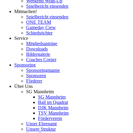
Weekend Wrap-Up
Spielbericht einsenden
Mitmachen!
Spielbericht einsenden
ONE TEAM
Gameday Crew
Schiedsrichter
Service
Mitgliedsanträge
Downloads
Bildergalerie
Coaches Corner
Sponsoring
Sponsoringmappe
Sponsoren
Förderer
Über Uns
SG Mannheim
SG Mannheim
Ball im Quadrat
DJK Mannheim
TSV Mannheim
Förderverein
Unser Ehrenamt
Unsere Struktur