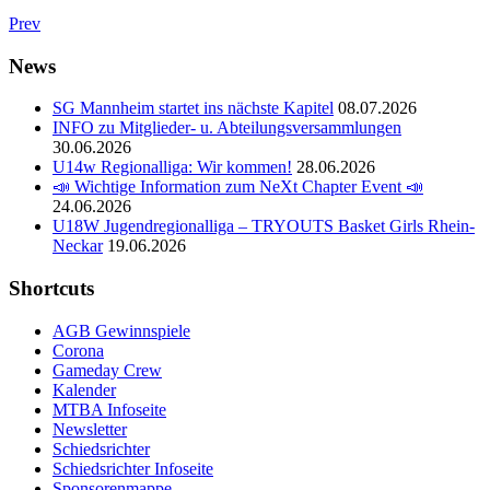
Prev
News
SG Mannheim startet ins nächste Kapitel
08.07.2026
INFO zu Mitglieder- u. Abteilungsversammlungen
30.06.2026
U14w Regionalliga: Wir kommen!
28.06.2026
📣 Wichtige Information zum NeXt Chapter Event 📣
24.06.2026
U18W Jugendregionalliga – TRYOUTS Basket Girls Rhein-
Neckar
19.06.2026
Shortcuts
AGB Gewinnspiele
Corona
Gameday Crew
Kalender
MTBA Infoseite
Newsletter
Schiedsrichter
Schiedsrichter Infoseite
Sponsorenmappe