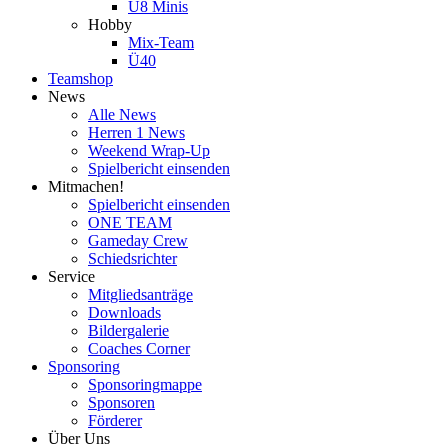
U8 Minis
Hobby
Mix-Team
Ü40
Teamshop
News
Alle News
Herren 1 News
Weekend Wrap-Up
Spielbericht einsenden
Mitmachen!
Spielbericht einsenden
ONE TEAM
Gameday Crew
Schiedsrichter
Service
Mitgliedsanträge
Downloads
Bildergalerie
Coaches Corner
Sponsoring
Sponsoringmappe
Sponsoren
Förderer
Über Uns