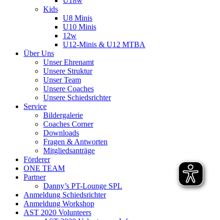
U18w
Kids
U8 Minis
U10 Minis
12w
U12-Minis & U12 MTBA
Über Uns
Unser Ehrenamt
Unsere Struktur
Unser Team
Unsere Coaches
Unsere Schiedsrichter
Service
Bildergalerie
Coaches Corner
Downloads
Fragen & Antworten
Mitgliedsanträge
Förderer
ONE TEAM
Partner
Danny’s PT-Lounge SPL
Anmeldung Schiedsrichter
Anmeldung Workshop
AST 2020 Volunteers