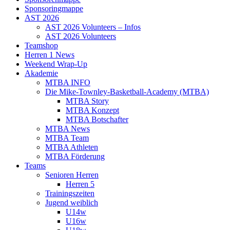
Sponsoringmappe
AST 2026
AST 2026 Volunteers – Infos
AST 2026 Volunteers
Teamshop
Herren 1 News
Weekend Wrap-Up
Akademie
MTBA INFO
Die Mike-Townley-Basketball-Academy (MTBA)
MTBA Story
MTBA Konzept
MTBA Botschafter
MTBA News
MTBA Team
MTBA Athleten
MTBA Förderung
Teams
Senioren Herren
Herren 5
Trainingszeiten
Jugend weiblich
U14w
U16w