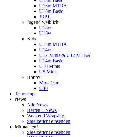
U18m Basic
U16m MTBA
U16m Basic
JBBL
Jugend weiblich
U18w
U16w
Kids
U14m MTBA
U14w
U12-Minis & U12 MTBA
U14m Basic
U10 Minis
U8 Minis
Hobby
Mix-Team
Ü40
Teamshop
News
Alle News
Herren 1 News
Weekend Wrap-Up
Spielbericht einsenden
Mitmachen!
Spielbericht einsenden