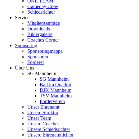
ONE TEAM
Gameday Crew
Schiedsrichter
Service
Mitgliedsanträge
Downloads
Bildergalerie
Coaches Corner
Sponsoring
Sponsoringmappe
Sponsoren
Förderer
Über Uns
SG Mannheim
SG Mannheim
Ball im Quadrat
DJK Mannheim
TSV Mannheim
Förderverein
Unser Ehrenamt
Unsere Struktur
Unser Team
Unsere Coaches
Unsere Schiedsrichter
Unsere Ehrenamtlichen