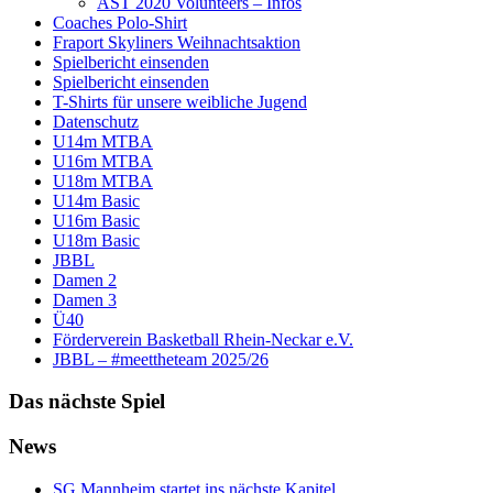
AST 2020 Volunteers – Infos
Coaches Polo-Shirt
Fraport Skyliners Weihnachtsaktion
Spielbericht einsenden
Spielbericht einsenden
T-Shirts für unsere weibliche Jugend
Datenschutz
U14m MTBA
U16m MTBA
U18m MTBA
U14m Basic
U16m Basic
U18m Basic
JBBL
Damen 2
Damen 3
Ü40
Förderverein Basketball Rhein-Neckar e.V.
JBBL – #meettheteam 2025/26
Das nächste Spiel
News
SG Mannheim startet ins nächste Kapitel