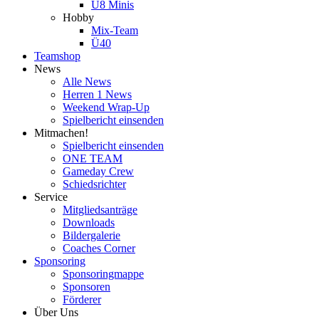
U8 Minis
Hobby
Mix-Team
Ü40
Teamshop
News
Alle News
Herren 1 News
Weekend Wrap-Up
Spielbericht einsenden
Mitmachen!
Spielbericht einsenden
ONE TEAM
Gameday Crew
Schiedsrichter
Service
Mitgliedsanträge
Downloads
Bildergalerie
Coaches Corner
Sponsoring
Sponsoringmappe
Sponsoren
Förderer
Über Uns