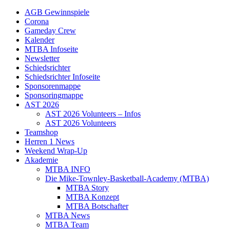
AGB Gewinnspiele
Corona
Gameday Crew
Kalender
MTBA Infoseite
Newsletter
Schiedsrichter
Schiedsrichter Infoseite
Sponsorenmappe
Sponsoringmappe
AST 2026
AST 2026 Volunteers – Infos
AST 2026 Volunteers
Teamshop
Herren 1 News
Weekend Wrap-Up
Akademie
MTBA INFO
Die Mike-Townley-Basketball-Academy (MTBA)
MTBA Story
MTBA Konzept
MTBA Botschafter
MTBA News
MTBA Team