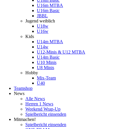
U18m Basic
U16m MTBA
U16m Basic
JBBL
Jugend weiblich
U18w
U16w
Kids
U14m MTBA
U14w
U12-Minis & U12 MTBA
U14m Basic
U10 Minis
U8 Minis
Hobby
Mix-Team
Ü40
Teamshop
News
Alle News
Herren 1 News
Weekend Wrap-Up
Spielbericht einsenden
Mitmachen!
Spielbericht einsenden