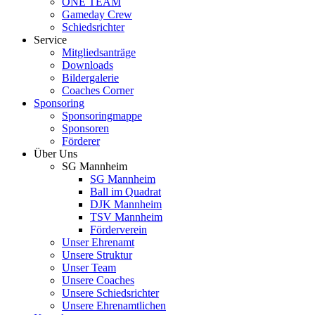
ONE TEAM
Gameday Crew
Schiedsrichter
Service
Mitgliedsanträge
Downloads
Bildergalerie
Coaches Corner
Sponsoring
Sponsoringmappe
Sponsoren
Förderer
Über Uns
SG Mannheim
SG Mannheim
Ball im Quadrat
DJK Mannheim
TSV Mannheim
Förderverein
Unser Ehrenamt
Unsere Struktur
Unser Team
Unsere Coaches
Unsere Schiedsrichter
Unsere Ehrenamtlichen