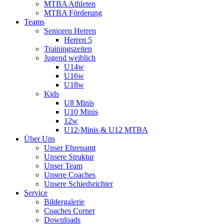
MTBA Athleten
MTBA Förderung
Teams
Senioren Herren
Herren 5
Trainingszeiten
Jugend weiblich
U14w
U16w
U18w
Kids
U8 Minis
U10 Minis
12w
U12-Minis & U12 MTBA
Über Uns
Unser Ehrenamt
Unsere Struktur
Unser Team
Unsere Coaches
Unsere Schiedsrichter
Service
Bildergalerie
Coaches Corner
Downloads