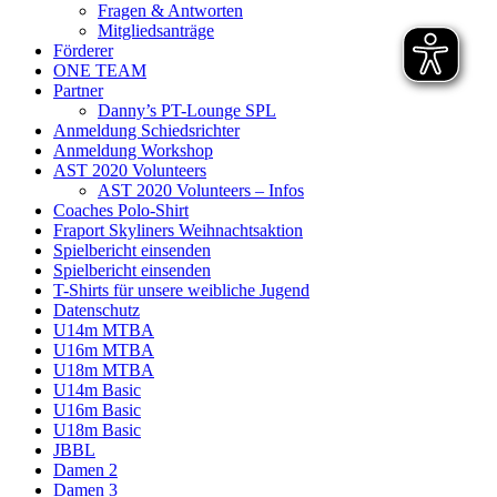
Fragen & Antworten
Mitgliedsanträge
Förderer
ONE TEAM
Partner
Danny’s PT-Lounge SPL
Anmeldung Schiedsrichter
Anmeldung Workshop
AST 2020 Volunteers
AST 2020 Volunteers – Infos
Coaches Polo-Shirt
Fraport Skyliners Weihnachtsaktion
Spielbericht einsenden
Spielbericht einsenden
T-Shirts für unsere weibliche Jugend
Datenschutz
U14m MTBA
U16m MTBA
U18m MTBA
U14m Basic
U16m Basic
U18m Basic
JBBL
Damen 2
Damen 3