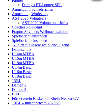
Partner
Danny’s PT-Lounge SPL
Anmeldung Schiedsrichter
Anmeldung Workshop
AST 2020 Volunteers
AST 2020 Volunteers – Infos
Coaches Polo-Shirt
Fraport Skyliners Weihnachtsaktion
Spielbericht einsenden
Spielbericht einsenden
T-Shirts für unsere weibliche Jugend
Datenschutz
U14m MTBA
U16m MTBA
U18m MTBA
U14m Basic
U16m Basic
U18m Basic
JBBL
Damen 2
Damen 3
Ü40
Förderverein Basketball Rhein-Neckar e.V.
JBBL – #meettheteam 2025/26