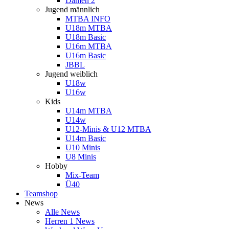
Damen 2
Jugend männlich
MTBA INFO
U18m MTBA
U18m Basic
U16m MTBA
U16m Basic
JBBL
Jugend weiblich
U18w
U16w
Kids
U14m MTBA
U14w
U12-Minis & U12 MTBA
U14m Basic
U10 Minis
U8 Minis
Hobby
Mix-Team
Ü40
Teamshop
News
Alle News
Herren 1 News