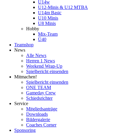
U14w
U12-Minis & U12 MTBA
U14m Basic
U10 Minis
U8 Minis
Hobby
Mix-Team
Ü40
Teamshop
News
Alle News
Herren 1 News
Weekend Wrap-Up
Spielbericht einsenden
Mitmachen!
Spielbericht einsenden
ONE TEAM
Gameday Crew
Schiedsrichter
Service
Mitgliedsanträge
Downloads
Bildergalerie
Coaches Corner
Sponsoring