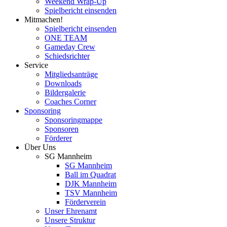
Weekend Wrap-Up
Spielbericht einsenden
Mitmachen!
Spielbericht einsenden
ONE TEAM
Gameday Crew
Schiedsrichter
Service
Mitgliedsanträge
Downloads
Bildergalerie
Coaches Corner
Sponsoring
Sponsoringmappe
Sponsoren
Förderer
Über Uns
SG Mannheim
SG Mannheim
Ball im Quadrat
DJK Mannheim
TSV Mannheim
Förderverein
Unser Ehrenamt
Unsere Struktur