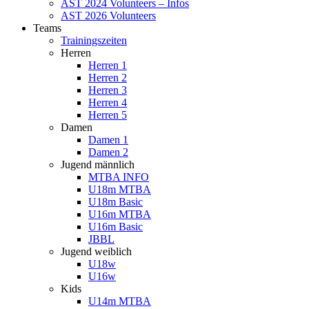
AST 2024 Volunteers – Infos
AST 2026 Volunteers
Teams
Trainingszeiten
Herren
Herren 1
Herren 2
Herren 3
Herren 4
Herren 5
Damen
Damen 1
Damen 2
Jugend männlich
MTBA INFO
U18m MTBA
U18m Basic
U16m MTBA
U16m Basic
JBBL
Jugend weiblich
U18w
U16w
Kids
U14m MTBA