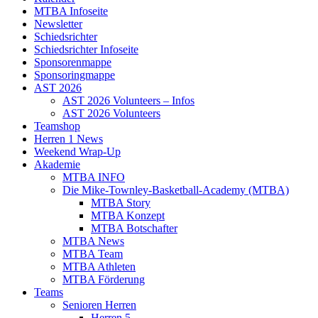
MTBA Infoseite
Newsletter
Schiedsrichter
Schiedsrichter Infoseite
Sponsorenmappe
Sponsoringmappe
AST 2026
AST 2026 Volunteers – Infos
AST 2026 Volunteers
Teamshop
Herren 1 News
Weekend Wrap-Up
Akademie
MTBA INFO
Die Mike-Townley-Basketball-Academy (MTBA)
MTBA Story
MTBA Konzept
MTBA Botschafter
MTBA News
MTBA Team
MTBA Athleten
MTBA Förderung
Teams
Senioren Herren
Herren 5