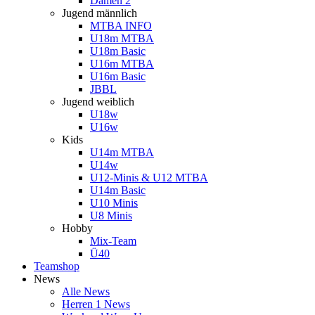
Damen 2
Jugend männlich
MTBA INFO
U18m MTBA
U18m Basic
U16m MTBA
U16m Basic
JBBL
Jugend weiblich
U18w
U16w
Kids
U14m MTBA
U14w
U12-Minis & U12 MTBA
U14m Basic
U10 Minis
U8 Minis
Hobby
Mix-Team
Ü40
Teamshop
News
Alle News
Herren 1 News