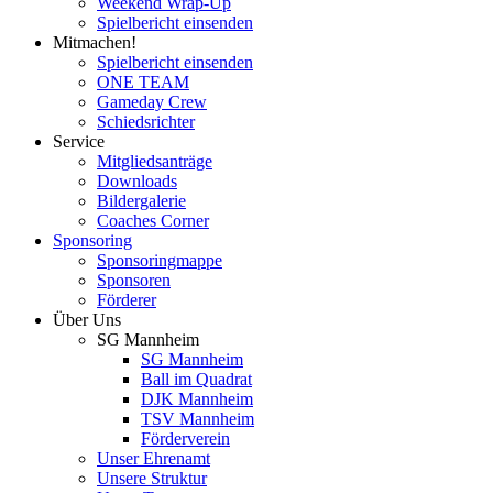
Weekend Wrap-Up
Spielbericht einsenden
Mitmachen!
Spielbericht einsenden
ONE TEAM
Gameday Crew
Schiedsrichter
Service
Mitgliedsanträge
Downloads
Bildergalerie
Coaches Corner
Sponsoring
Sponsoringmappe
Sponsoren
Förderer
Über Uns
SG Mannheim
SG Mannheim
Ball im Quadrat
DJK Mannheim
TSV Mannheim
Förderverein
Unser Ehrenamt
Unsere Struktur