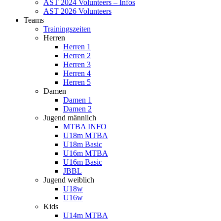
AST 2024 Volunteers – Infos
AST 2026 Volunteers
Teams
Trainingszeiten
Herren
Herren 1
Herren 2
Herren 3
Herren 4
Herren 5
Damen
Damen 1
Damen 2
Jugend männlich
MTBA INFO
U18m MTBA
U18m Basic
U16m MTBA
U16m Basic
JBBL
Jugend weiblich
U18w
U16w
Kids
U14m MTBA