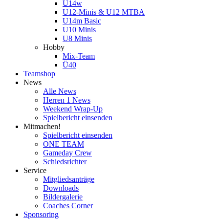
U14w
U12-Minis & U12 MTBA
U14m Basic
U10 Minis
U8 Minis
Hobby
Mix-Team
Ü40
Teamshop
News
Alle News
Herren 1 News
Weekend Wrap-Up
Spielbericht einsenden
Mitmachen!
Spielbericht einsenden
ONE TEAM
Gameday Crew
Schiedsrichter
Service
Mitgliedsanträge
Downloads
Bildergalerie
Coaches Corner
Sponsoring