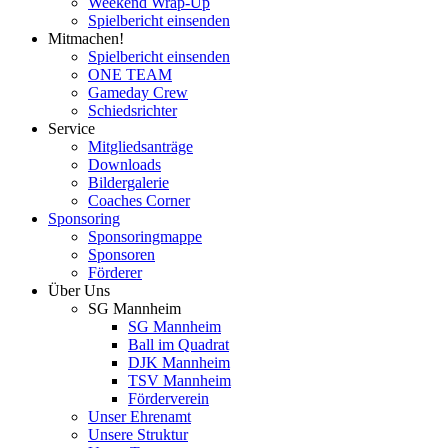
Weekend Wrap-Up
Spielbericht einsenden
Mitmachen!
Spielbericht einsenden
ONE TEAM
Gameday Crew
Schiedsrichter
Service
Mitgliedsanträge
Downloads
Bildergalerie
Coaches Corner
Sponsoring
Sponsoringmappe
Sponsoren
Förderer
Über Uns
SG Mannheim
SG Mannheim
Ball im Quadrat
DJK Mannheim
TSV Mannheim
Förderverein
Unser Ehrenamt
Unsere Struktur