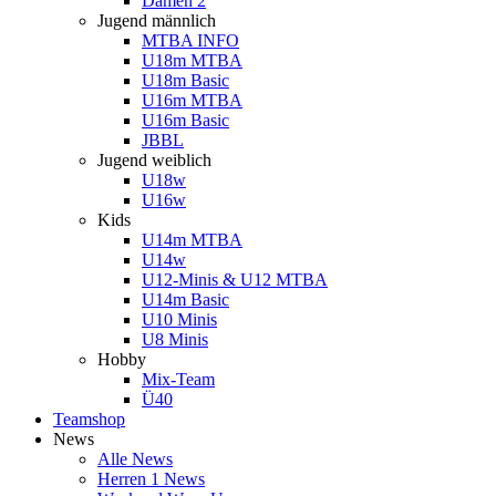
Damen 2
Jugend männlich
MTBA INFO
U18m MTBA
U18m Basic
U16m MTBA
U16m Basic
JBBL
Jugend weiblich
U18w
U16w
Kids
U14m MTBA
U14w
U12-Minis & U12 MTBA
U14m Basic
U10 Minis
U8 Minis
Hobby
Mix-Team
Ü40
Teamshop
News
Alle News
Herren 1 News