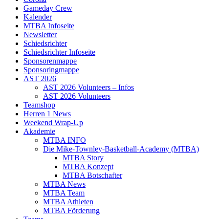
Gameday Crew
Kalender
MTBA Infoseite
Newsletter
Schiedsrichter
Schiedsrichter Infoseite
Sponsorenmappe
Sponsoringmappe
AST 2026
AST 2026 Volunteers – Infos
AST 2026 Volunteers
Teamshop
Herren 1 News
Weekend Wrap-Up
Akademie
MTBA INFO
Die Mike-Townley-Basketball-Academy (MTBA)
MTBA Story
MTBA Konzept
MTBA Botschafter
MTBA News
MTBA Team
MTBA Athleten
MTBA Förderung