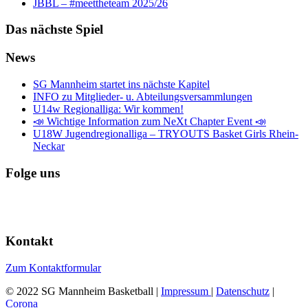
JBBL – #meettheteam 2025/26
Das nächste Spiel
News
SG Mannheim startet ins nächste Kapitel
INFO zu Mitglieder- u. Abteilungsversammlungen
U14w Regionalliga: Wir kommen!
📣 Wichtige Information zum NeXt Chapter Event 📣
U18W Jugendregionalliga – TRYOUTS Basket Girls Rhein-
Neckar
Folge uns
Kontakt
Zum Kontaktformular
© 2022 SG Mannheim Basketball |
Impressum
|
Datenschutz
|
Corona