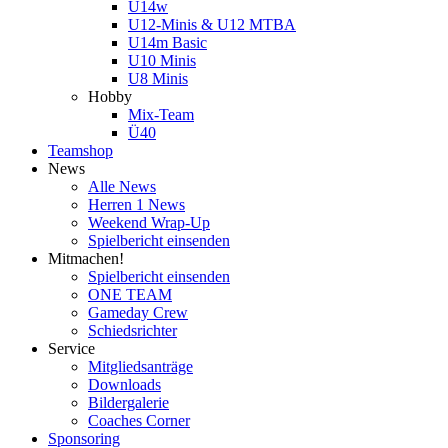
U14w
U12-Minis & U12 MTBA
U14m Basic
U10 Minis
U8 Minis
Hobby
Mix-Team
Ü40
Teamshop
News
Alle News
Herren 1 News
Weekend Wrap-Up
Spielbericht einsenden
Mitmachen!
Spielbericht einsenden
ONE TEAM
Gameday Crew
Schiedsrichter
Service
Mitgliedsanträge
Downloads
Bildergalerie
Coaches Corner
Sponsoring