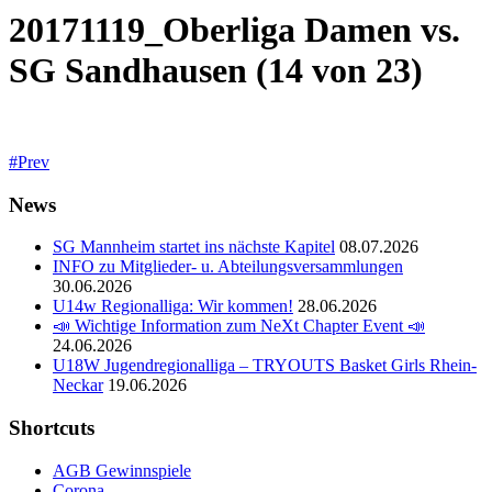
20171119_Oberliga Damen vs.
SG Sandhausen (14 von 23)
Prev
News
SG Mannheim startet ins nächste Kapitel
08.07.2026
INFO zu Mitglieder- u. Abteilungsversammlungen
30.06.2026
U14w Regionalliga: Wir kommen!
28.06.2026
📣 Wichtige Information zum NeXt Chapter Event 📣
24.06.2026
U18W Jugendregionalliga – TRYOUTS Basket Girls Rhein-
Neckar
19.06.2026
Shortcuts
AGB Gewinnspiele
Corona