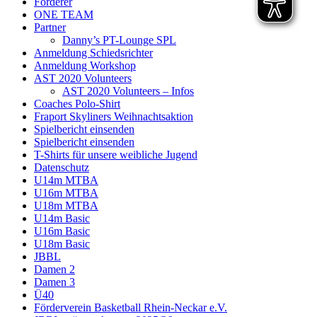
Förderer
ONE TEAM
Partner
Danny’s PT-Lounge SPL
Anmeldung Schiedsrichter
Anmeldung Workshop
AST 2020 Volunteers
AST 2020 Volunteers – Infos
Coaches Polo-Shirt
Fraport Skyliners Weihnachtsaktion
Spielbericht einsenden
Spielbericht einsenden
T-Shirts für unsere weibliche Jugend
Datenschutz
U14m MTBA
U16m MTBA
U18m MTBA
U14m Basic
U16m Basic
U18m Basic
JBBL
Damen 2
Damen 3
Ü40
Förderverein Basketball Rhein-Neckar e.V.