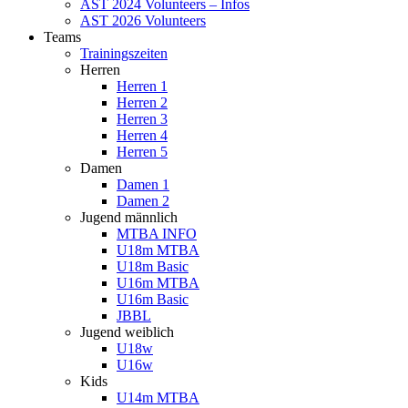
AST 2024 Volunteers – Infos
AST 2026 Volunteers
Teams
Trainingszeiten
Herren
Herren 1
Herren 2
Herren 3
Herren 4
Herren 5
Damen
Damen 1
Damen 2
Jugend männlich
MTBA INFO
U18m MTBA
U18m Basic
U16m MTBA
U16m Basic
JBBL
Jugend weiblich
U18w
U16w
Kids
U14m MTBA